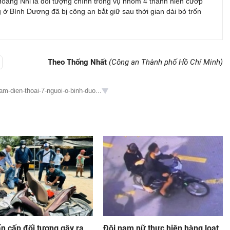
oàng Nhi là đối tượng chính trong vụ nhóm 4 thanh niên cướp
 ở Bình Dương đã bị công an bắt giữ sau thời gian dài bỏ trốn
Theo Thống Nhất
(Công an Thành phố Hồ Chí Minh)
m-dien-thoai-7-nguoi-o-binh-duo...
n cấp đối tượng gây ra
Đôi nam nữ thực hiện hàng loạt