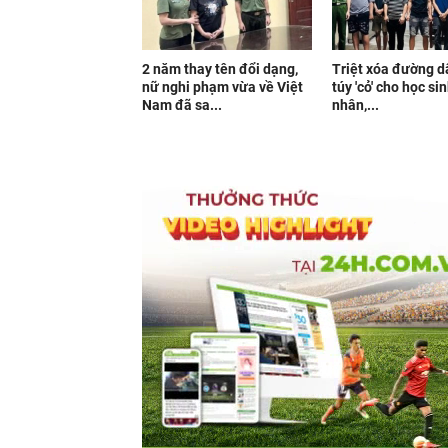
2 năm thay tên đổi dạng,
Triệt xóa đường 
nữ nghi phạm vừa về Việt
túy 'cỏ' cho học si
Nam đã sa...
nhân,...