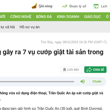
Đoán tỷ số
Lịch
IỚI
CÔNG NGHỆ
BÓNG ĐÁ
KINH DOANH
GIÁO DỤC
Ô
 tự xã hội
Hồ sơ vụ án
Thứ Bảy, ngày 09/11/2024 19:26 PM (GMT+7)
 gây ra 7 vụ cướp giật tài sản trong
LƯU BÀI
CHIA SẺ
Chuẩn
hông vừa sử dụng điện thoại, Trần Quốc An áp sát cướp giật và
.
 đang tạm giữ hình sự Trần Quốc An (35 tuổi, quê Bình Dương),