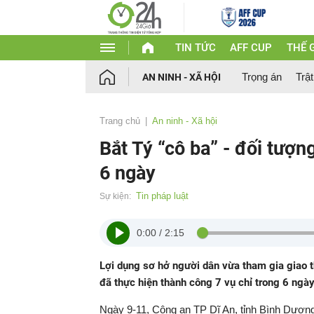
TIN TỨC
AFF CUP
THẾ G
Trọng án
Trật
AN NINH - XÃ HỘI
Trang chủ
An ninh - Xã hội
Bắt Tý “cô ba” - đối tượng
6 ngày
Tin pháp luật
Sự kiện:
0:00
/
2:15
Lợi dụng sơ hở người dân vừa tham gia giao t
đã thực hiện thành công 7 vụ chỉ trong 6 ngày
Ngày 9-11, Công an TP Dĩ An, tỉnh Bình Dương