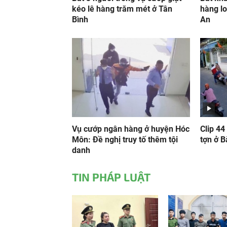
kéo lê hàng trăm mét ở Tân
hàng l
Bình
An
Vụ cướp ngân hàng ở huyện Hóc
Clip 44
Môn: Đề nghị truy tố thêm tội
tợn ở B
danh
TIN PHÁP LUẬT