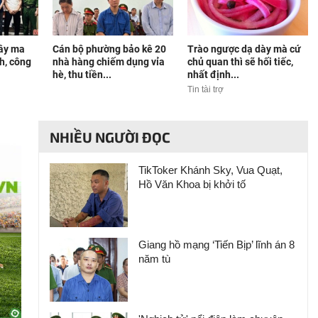
dây ma
Cán bộ phường bảo kê 20
Trào ngược dạ dày mà cứ
nh, công
nhà hàng chiếm dụng vỉa
chủ quan thì sẽ hối tiếc,
hè, thu tiền...
nhất định...
Tin tài trợ
NHIỀU NGƯỜI ĐỌC
TikToker Khánh Sky, Vua Quạt,
Hồ Văn Khoa bị khởi tố
Giang hồ mạng ‘Tiến Bịp’ lĩnh án 8
năm tù