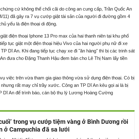
 chứng cứ không thể chối cãi do công an cung cấp, Trần Quốc An
 4/11) đã gây ra 7 vụ cướp giật tài sản của người đi đường gồm 4
hủ yếu là điện thoại di động.
iật điện thoại Iphone 13 Pro max của hai thanh niên tại khu phố
ếp tục giật một điện thoại hiệu Vivo của hai người phụ nữ đi xe
 Dĩ An. Khi đang tiếp tục chạy xe đi "ăn hàng" thì bị các trinh sát
ợc, An đưa cho Đặng Thanh Hậu đem bán cho Lê Thị Nam lấy tiền
vụ việc trên vừa tham gia giao thông vừa sử dụng điện thoại. Có bị
 nhưng rất may chỉ trầy xước. Công an TP Dĩ An kêu gọi ai là bị
 TP Dĩ An để trình báo, cán bộ thụ lý Lương Hoàng Cường
cuối’ trong vụ cướp tiệm vàng ở Bình Dương rồi
ốn ở Campuchia đã sa lưới