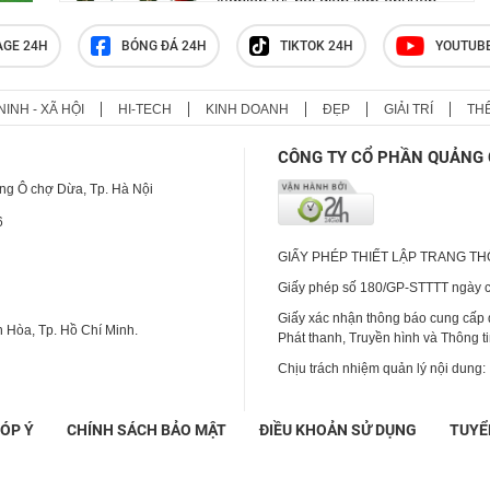
'Nghịch tử' nổi điên làm chuyện
động trời ở nơi làm việc của mẹ,
phẫn nộ nguồn cơn gây án
AGE 24H
BÓNG ĐÁ 24H
TIKTOK 24H
YOUTUB
NINH - XÃ HỘI
HI-TECH
KINH DOANH
ĐẸP
GIẢI TRÍ
TH
Clip: Người phụ nữ đi chợ bất
ngờ bị đâm trọng thương
CÔNG TY CỔ PHẦN QUẢNG 
ng Ô chợ Dừa, Tp. Hà Nội
6
GIẤY PHÉP THIẾT LẬP TRANG T
Giấy phép số 180/GP-STTTT ngày cấ
Giấy xác nhận thông báo cung cấp
 Hòa, Tp. Hồ Chí Minh.
Phát thanh, Truyền hình và Thông t
Chịu trách nhiệm quản lý nội dung:
ÓP Ý
CHÍNH SÁCH BẢO MẬT
ĐIỀU KHOẢN SỬ DỤNG
TUYỂ