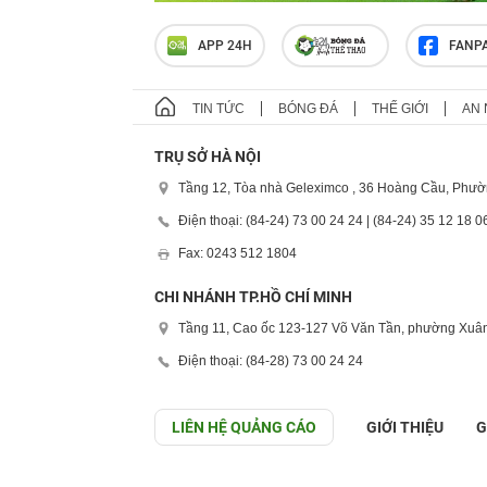
APP 24H
FANP
TIN TỨC
BÓNG ĐÁ
THẾ GIỚI
AN 
TRỤ SỞ HÀ NỘI
Tầng 12, Tòa nhà Geleximco , 36 Hoàng Cầu, Phườ
Điện thoại: (84-24) 73 00 24 24 | (84-24) 35 12 18 0
Fax: 0243 512 1804
CHI NHÁNH TP.HỒ CHÍ MINH
Tầng 11, Cao ốc 123-127 Võ Văn Tần, phường Xuân
Điện thoại: (84-28) 73 00 24 24
LIÊN HỆ QUẢNG CÁO
GIỚI THIỆU
G