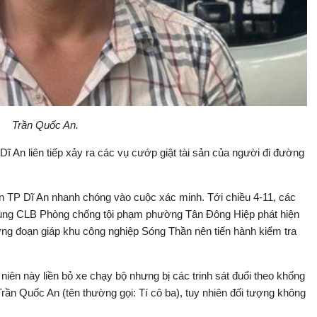
Trần Quốc An.
Dĩ An liên tiếp xảy ra các vụ cướp giật tài sản của người đi đường
n TP Dĩ An nhanh chóng vào cuộc xác minh. Tới chiều 4-11, các
 cùng CLB Phòng chống tội phạm phường Tân Đông Hiệp phát hiện
ờng đoạn giáp khu công nghiệp Sóng Thần nên tiến hành kiểm tra
niên này liền bỏ xe chạy bộ nhưng bị các trinh sát đuổi theo khống
rần Quốc An (tên thường gọi: Tí cô ba), tuy nhiên đối tượng không