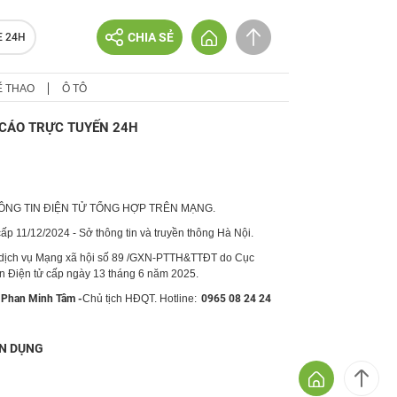
CHIA SẺ
E 24H
Ể THAO
Ô TÔ
CÁO TRỰC TUYẾN 24H
HÔNG TIN ĐIỆN TỬ TỔNG HỢP TRÊN MẠNG.
p 11/12/2024 - Sở thông tin và truyền thông Hà Nội.
 dịch vụ Mạng xã hội số 89 /GXN-PTTH&TTĐT do Cục
in Điện tử cấp ngày 13 tháng 6 năm 2025.
Phan Minh Tâm -
Chủ tịch HĐQT. Hotline:
0965 08 24 24
N DỤNG