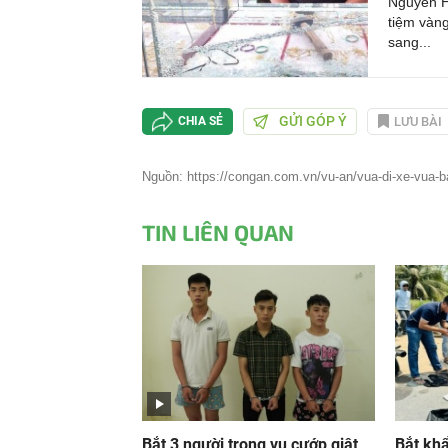
Nguyễn H
tiệm vàng
sang...
GỬI GÓP Ý
LƯU BÀI
CHIA SẺ
Nguồn: https://congan.com.vn/vu-an/vua-di-xe-vua-ba
TIN LIÊN QUAN
Bắt 3 người trong vụ cướp giật
Bắt khẩ