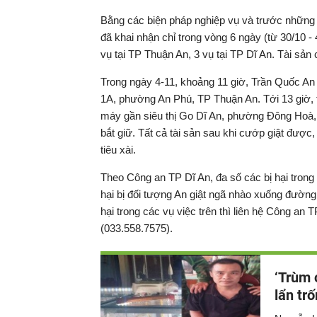
Bằng các biện pháp nghiệp vụ và trước những
đã khai nhận chỉ trong vòng 6 ngày (từ 30/10 -
vụ tại TP Thuận An, 3 vụ tại TP Dĩ An. Tài sản c
Trong ngày 4-11, khoảng 11 giờ, Trần Quốc An g
1A, phường An Phú, TP Thuận An. Tới 13 giờ, ti
máy gần siêu thị Go Dĩ An, phường Đông Hoà, TP
bắt giữ. Tất cả tài sản sau khi cướp giật đư
tiêu xài.
Theo Công an TP Dĩ An, đa số các bị hại trong 
hại bị đối tượng An giật ngã nhào xuống đường
hại trong các vụ việc trên thì liên hệ Công an
(033.558.7575).
‘Trùm 
lẩn tr