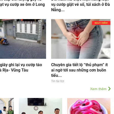
oạt vụ cướp xe ôm ở Long
vụ cướp giật vé số, túi xách ở Đà
Nẵng...
 giây ghi lại vụ cướp táo
Chuyên gia tiết lộ “thủ phạm” ít
à Rịa- Vũng Tàu
ai ngờ tới sau những cơn buồn
tiểu...
Tin tài trợ
Xem thêm