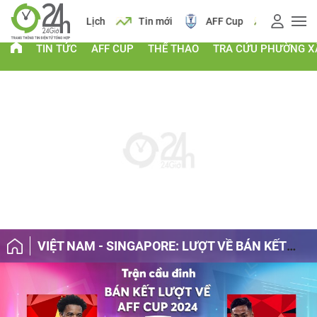
 vàng
Lịch
Tin mới
AFF Cup
Giá vàng
TIN TỨC
AFF CUP
THỂ THAO
TRA CỨU PHƯỜNG X
VIỆT NAM - SINGAPORE: LƯỢT VỀ BÁN KẾT
AFF CUP 2024