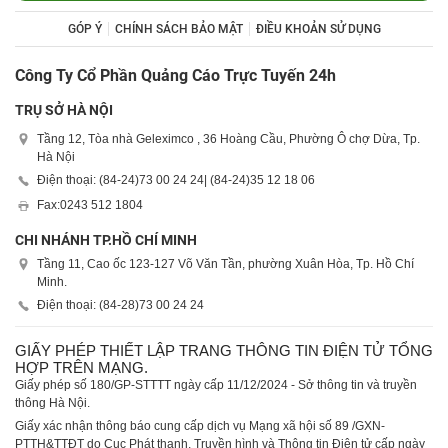
GÓP Ý
CHÍNH SÁCH BẢO MẬT
ĐIỀU KHOẢN SỬ DỤNG
Công Ty Cổ Phần Quảng Cáo Trực Tuyến 24h
TRỤ SỞ HÀ NỘI
Tầng 12, Tòa nhà Geleximco , 36 Hoàng Cầu, Phường Ô chợ Dừa, Tp.
Hà Nội
Điện thoại: (84-24)
73 00 24 24
| (84-24)
35 12 18 06
Fax:
0243 512 1804
CHI NHÁNH TP.HỒ CHÍ MINH
Tầng 11, Cao ốc 123-127 Võ Văn Tần, phường Xuân Hòa, Tp. Hồ Chí
Minh.
Điện thoại: (84-28)
73 00 24 24
GIẤY PHÉP THIẾT LẬP TRANG THÔNG TIN ĐIỆN TỬ TỔNG
HỢP TRÊN MẠNG.
Giấy phép số 180/GP-STTTT ngày cấp 11/12/2024 - Sở thông tin và truyền
thông Hà Nội.
Giấy xác nhận thông báo cung cấp dịch vụ Mạng xã hội số 89 /GXN-
PTTH&TTĐT do Cục Phát thanh, Truyền hình và Thông tin Điện tử cấp ngày