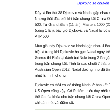
Djokovic sẽ chuyển 
Đây là lần thứ 38 Djokovic và Nadal gặp nhau và
Nhưng thật đặc biệt khi trận chung kết China O
500. Từ Grand Slam (11 lần), Masters 1000 (20
(cùng 1 lần), bây giờ Djokovic và Nadal lại bổ
ATP 500.
Mùa giải này Djokovic và Nadal gặp nhau 4 lần
biệt là trong khi Djokovic hạ gục Nadal ngay 
Garros thì Rafa lại đánh bại Nole trong 2 lần 
trong trận chung kết. Tính từ sau chuỗi 7 thất b
Australian Open 2012, Nadal dường như đã tìm 
nhất là minh chứng.
Djokovic có thời cơ để thắng Nadal ở bán kết 
US Open cũng vậy. Có lẽ điểm thiếu duy nhất c
thể là chìa khóa cho trận chung kết China Ope
chỉ cần một vài điểm số.