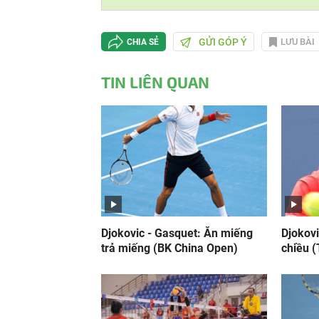
GỬI GÓP Ý
LƯU BÀI
CHIA SẺ
TIN LIÊN QUAN
Djokovic - Gasquet: Ăn miếng
Djokovi
trả miếng (BK China Open)
chiều 