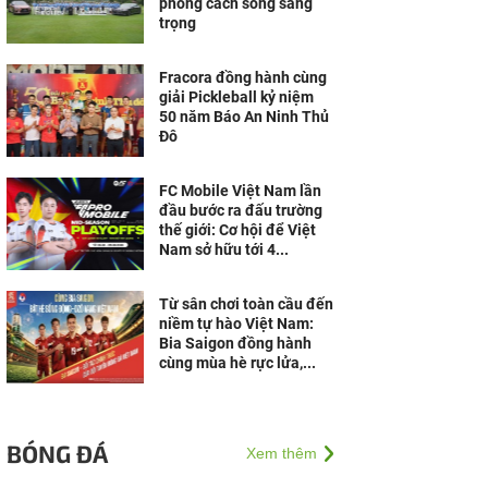
phong cách sống sang
trọng
Fracora đồng hành cùng
giải Pickleball kỷ niệm
50 năm Báo An Ninh Thủ
Đô
FC Mobile Việt Nam lần
đầu bước ra đấu trường
thế giới: Cơ hội để Việt
Nam sở hữu tới 4...
Từ sân chơi toàn cầu đến
niềm tự hào Việt Nam:
Bia Saigon đồng hành
cùng mùa hè rực lửa,...
BÓNG ĐÁ
Xem thêm