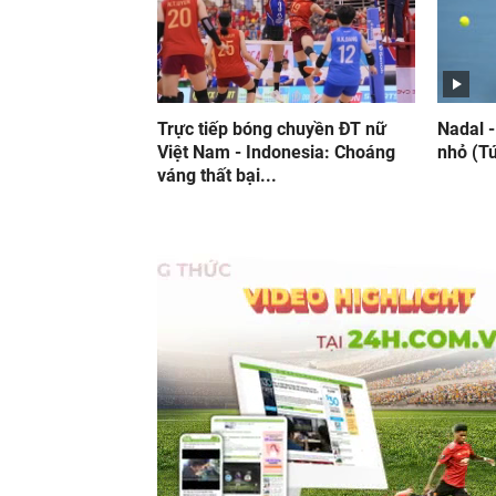
Trực tiếp bóng chuyền ĐT nữ
Nadal -
Việt Nam - Indonesia: Choáng
nhỏ (T
váng thất bại...