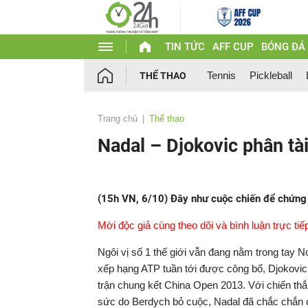
TIN TỨC
AFF CUP
BÓNG ĐÁ
Tennis
Pickleball
THỂ THAO
Trang chủ
Thể thao
Nadal – Djokovic phân tà
(15h VN, 6/10) Đây như cuộc chiến để chứng t
Mời độc giả cùng theo dõi và bình luận trực tiế
Ngôi vị số 1 thế giới vẫn đang nằm trong tay 
xếp hạng ATP tuần tới được công bố, Djokovic s
trận chung kết China Open 2013. Với chiến th
sức do Berdych bỏ cuộc, Nadal đã chắc chắn 