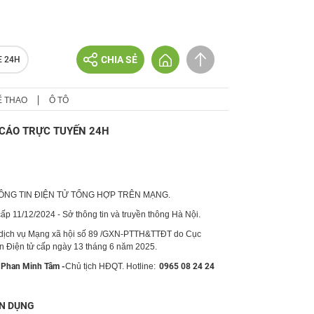
CHIA SẺ
E 24H
Ể THAO
Ô TÔ
CÁO TRỰC TUYẾN 24H
HÔNG TIN ĐIỆN TỬ TỔNG HỢP TRÊN MẠNG.
p 11/12/2024 - Sở thông tin và truyền thông Hà Nội.
 dịch vụ Mạng xã hội số 89 /GXN-PTTH&TTĐT do Cục
in Điện tử cấp ngày 13 tháng 6 năm 2025.
Phan Minh Tâm -
Chủ tịch HĐQT. Hotline:
0965 08 24 24
N DỤNG