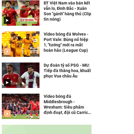
ĐT Việt Nam vào bán kết
vẫn lo, Đình Bắc - Xuân
Son "gánh" hàng thủ (Clip
tin nóng)
Video bóng đá Wolves -
Port Vale: Bùng nổ hiệp
1, "tướng" mới ra mắt
hoàn hảo (League Cup)
Dự đoán tỷ số PSG - MU:
Tiếp đà thăng hoa, khuất
phục Vua châu Âu
Video bóng đá
Middlesbrough -
Wrexham: Siêu phẩm
định đoạt, đội cũ Carrick
tiến bước (League Cup)