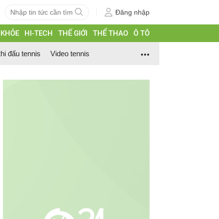
Đăng nhập
 KHỎE
HI-TECH
THẾ GIỚI
THỂ THAO
Ô TÔ
thi đấu tennis
Video tennis