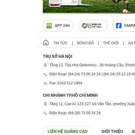
APP 24H
FANP
TIN TỨC
BÓNG ĐÁ
THẾ GIỚI
AN 
TRỤ SỞ HÀ NỘI
Tầng 12, Tòa nhà Geleximco , 36 Hoàng Cầu, Phườ
Điện thoại: (84-24) 73 00 24 24 | (84-24) 35 12 18 0
Fax: 0243 512 1804
CHI NHÁNH TP.HỒ CHÍ MINH
Tầng 11, Cao ốc 123-127 Võ Văn Tần, phường Xuân
Điện thoại: (84-28) 73 00 24 24
LIÊN HỆ QUẢNG CÁO
GIỚI THIỆU
G