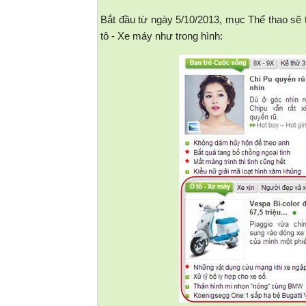
Bắt đầu từ ngày 5/10/2013, mục Thể thao sẽ th
tô - Xe máy như trong hình: