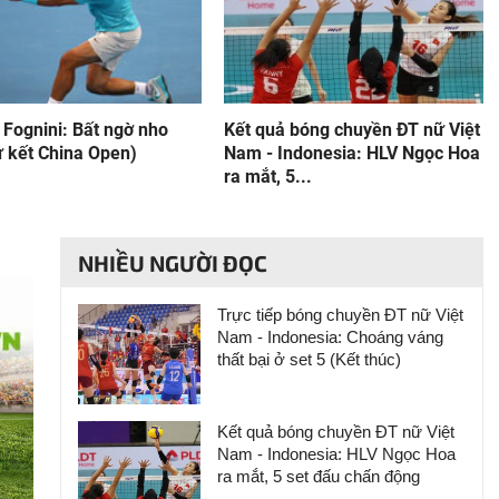
 Fognini: Bất ngờ nho
Kết quả bóng chuyền ĐT nữ Việt
ứ kết China Open)
Nam - Indonesia: HLV Ngọc Hoa
ra mắt, 5...
NHIỀU NGƯỜI ĐỌC
Trực tiếp bóng chuyền ĐT nữ Việt
Nam - Indonesia: Choáng váng
thất bại ở set 5 (Kết thúc)
Kết quả bóng chuyền ĐT nữ Việt
Nam - Indonesia: HLV Ngọc Hoa
ra mắt, 5 set đấu chấn động