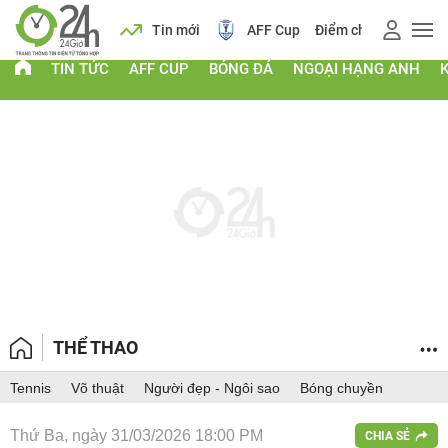
 vàng
Lịch
Tin mới
AFF Cup
Điểm chuẩn 2026
TIN TỨC
AFF CUP
BÓNG ĐÁ
NGOẠI HẠNG ANH
THỂ THAO
Tennis
Võ thuật
Người đẹp - Ngôi sao
Bóng chuyền
Thứ Ba, ngày 31/03/2026 18:00 PM
CHIA SẺ