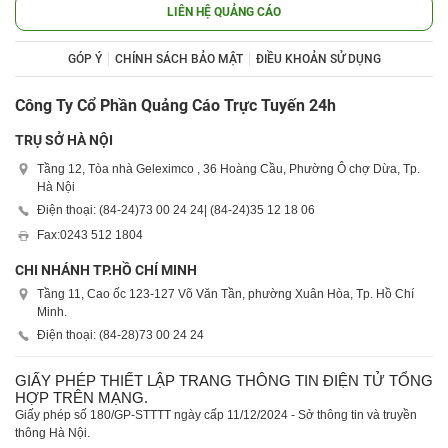
LIÊN HỆ QUẢNG CÁO
GÓP Ý
CHÍNH SÁCH BẢO MẬT
ĐIỀU KHOẢN SỬ DỤNG
Công Ty Cổ Phần Quảng Cáo Trực Tuyến 24h
TRỤ SỞ HÀ NỘI
Tầng 12, Tòa nhà Geleximco , 36 Hoàng Cầu, Phường Ô chợ Dừa, Tp.
Hà Nội
Điện thoại: (84-24)
73 00 24 24
| (84-24)
35 12 18 06
Fax:
0243 512 1804
CHI NHÁNH TP.HỒ CHÍ MINH
Tầng 11, Cao ốc 123-127 Võ Văn Tần, phường Xuân Hòa, Tp. Hồ Chí
Minh.
Điện thoại: (84-28)
73 00 24 24
GIẤY PHÉP THIẾT LẬP TRANG THÔNG TIN ĐIỆN TỬ TỔNG
HỢP TRÊN MẠNG.
Giấy phép số 180/GP-STTTT ngày cấp 11/12/2024 - Sở thông tin và truyền
thông Hà Nội.