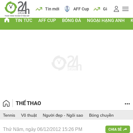
 vàng
Lịch
Tin mới
AFF Cup
Giá vàng
TIN TỨC
AFF CUP
BÓNG ĐÁ
NGOẠI HẠNG ANH
THỂ THAO
Tennis
Võ thuật
Người đẹp - Ngôi sao
Bóng chuyền
Thứ Năm, ngày 06/12/2012 15:26 PM
CHIA SẺ