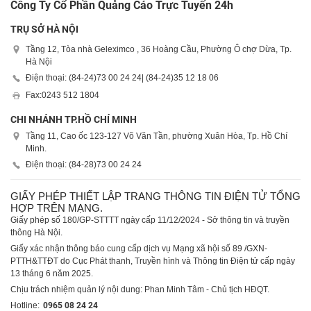
Công Ty Cổ Phần Quảng Cáo Trực Tuyến 24h
TRỤ SỞ HÀ NỘI
Tầng 12, Tòa nhà Geleximco , 36 Hoàng Cầu, Phường Ô chợ Dừa, Tp.
Hà Nội
Điện thoại: (84-24)
73 00 24 24
| (84-24)
35 12 18 06
Fax:
0243 512 1804
CHI NHÁNH TP.HỒ CHÍ MINH
Tầng 11, Cao ốc 123-127 Võ Văn Tần, phường Xuân Hòa, Tp. Hồ Chí
Minh.
Điện thoại: (84-28)
73 00 24 24
GIẤY PHÉP THIẾT LẬP TRANG THÔNG TIN ĐIỆN TỬ TỔNG
HỢP TRÊN MẠNG.
Giấy phép số 180/GP-STTTT ngày cấp 11/12/2024 - Sở thông tin và truyền
thông Hà Nội.
Giấy xác nhận thông báo cung cấp dịch vụ Mạng xã hội số 89 /GXN-
PTTH&TTĐT do Cục Phát thanh, Truyền hình và Thông tin Điện tử cấp ngày
13 tháng 6 năm 2025.
Chịu trách nhiệm quản lý nội dung: Phan Minh Tâm - Chủ tịch HĐQT.
Hotline:
0965 08 24 24