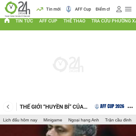
 vàng
Lịch
Tin mới
AFF Cup
Điểm chuẩn 2026
TIN TỨC
AFF CUP
THỂ THAO
TRA CỨU PHƯỜNG X
THẾ GIỚI “HUYỀN BÍ” CỦA
JOSE MOURINHO
Lịch đấu hôm nay
Minigame
Ngoại hạng Anh
Trận cầu đinh