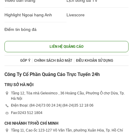
Video bàn thắng
Lịch bóng đá TV
Highlight Ngoại hạng Anh
Livescore
Điểm tin bóng đá
LIÊN HỆ QUẢNG CÁO
GÓP Ý
CHÍNH SÁCH BẢO MẬT
ĐIỀU KHOẢN SỬ DỤNG
Công Ty Cổ Phần Quảng Cáo Trực Tuyến 24h
TRỤ SỞ HÀ NỘI
Tầng 12, Tòa nhà Geleximco , 36 Hoàng Cầu, Phường Ô chợ Dừa, Tp.
Hà Nội
Điện thoại: (84-24)
73 00 24 24
| (84-24)
35 12 18 06
Fax:
0243 512 1804
CHI NHÁNH TP.HỒ CHÍ MINH
Tầng 11, Cao ốc 123-127 Võ Văn Tần, phường Xuân Hòa, Tp. Hồ Chí