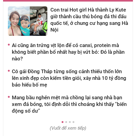
Con trai Hot girl Hà thành Ly Kute
giờ thành cầu thủ bóng đá thi đấu
quốc tế, ở chung cư hạng sang Hà
Nội
Ai cũng ăn trứng vịt lộn để có canxi, protein mà
D
không biết phần bổ nhất hay bị vứt bỏ: Đó là phần
n
nào?
N
Cô gái Đồng Tháp từng sống cảnh thiếu thốn lớn
H
lên xinh đẹp còn kiếm tiền giỏi, xây nhà 10 tỷ đồng
s
báo hiếu bố mẹ
c
Mang bầu nghén mệt mà chồng lại sang nhà bạn
Đ
xem đá bóng, tôi định dỗi thì choáng khi thấy "biến
đ
động số dư"
(Vuốt để xem tiếp)