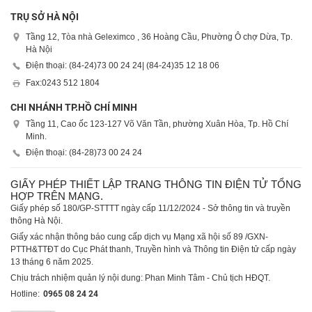
TRỤ SỞ HÀ NỘI
Tầng 12, Tòa nhà Geleximco , 36 Hoàng Cầu, Phường Ô chợ Dừa, Tp.
Hà Nội
Điện thoại: (84-24)
73 00 24 24
| (84-24)
35 12 18 06
Fax:
0243 512 1804
CHI NHÁNH TP.HỒ CHÍ MINH
Tầng 11, Cao ốc 123-127 Võ Văn Tần, phường Xuân Hòa, Tp. Hồ Chí
Minh.
Điện thoại: (84-28)
73 00 24 24
GIẤY PHÉP THIẾT LẬP TRANG THÔNG TIN ĐIỆN TỬ TỔNG
HỢP TRÊN MẠNG.
Giấy phép số 180/GP-STTTT ngày cấp 11/12/2024 - Sở thông tin và truyền
thông Hà Nội.
Giấy xác nhận thông báo cung cấp dịch vụ Mạng xã hội số 89 /GXN-
PTTH&TTĐT do Cục Phát thanh, Truyền hình và Thông tin Điện tử cấp ngày
13 tháng 6 năm 2025.
Chịu trách nhiệm quản lý nội dung: Phan Minh Tâm - Chủ tịch HĐQT.
Hotline:
0965 08 24 24