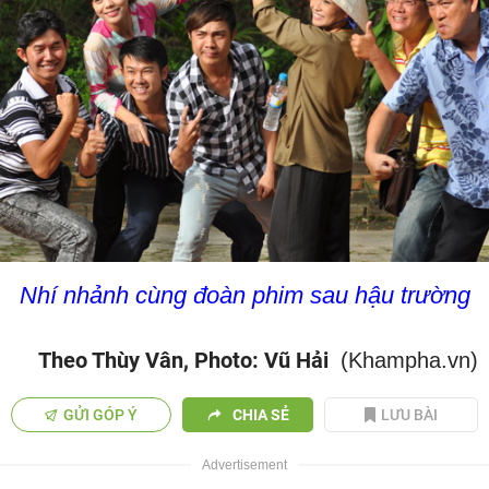
Nhí nhảnh cùng đoàn phim sau hậu trường
Theo Thùy Vân, Photo: Vũ Hải
(Khampha.vn)
GỬI GÓP Ý
CHIA SẺ
LƯU BÀI