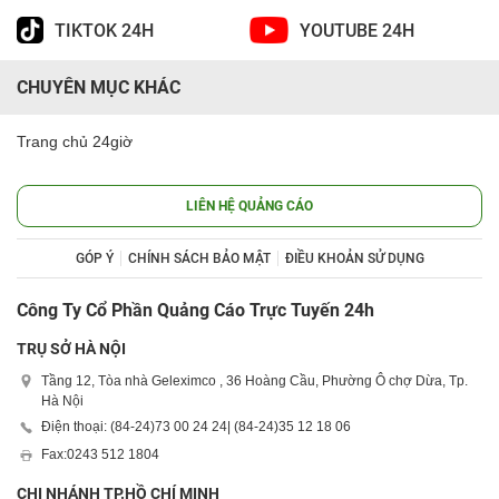
TIKTOK 24H
YOUTUBE 24H
CHUYÊN MỤC KHÁC
Trang chủ 24giờ
LIÊN HỆ QUẢNG CÁO
GÓP Ý
CHÍNH SÁCH BẢO MẬT
ĐIỀU KHOẢN SỬ DỤNG
Công Ty Cổ Phần Quảng Cáo Trực Tuyến 24h
TRỤ SỞ HÀ NỘI
Tầng 12, Tòa nhà Geleximco , 36 Hoàng Cầu, Phường Ô chợ Dừa, Tp.
Hà Nội
Điện thoại: (84-24)
73 00 24 24
| (84-24)
35 12 18 06
Fax:
0243 512 1804
CHI NHÁNH TP.HỒ CHÍ MINH