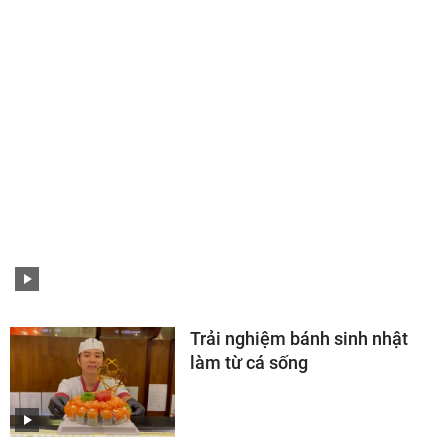
TIN LIÊN QUAN
VIDEO CLIP CHUYỆN LẠ
Con bò được trả 74 tỷ đồng,
anh nông dân vẫn quyết không
bán
Trải nghiệm bánh sinh nhật
làm từ cá sống