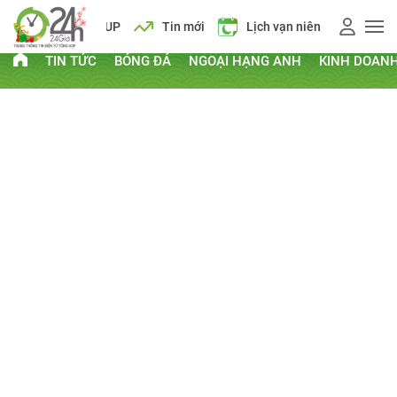
AFF CUP
Tin mới
Lịch vạn niên
TIN TỨC
BÓNG ĐÁ
NGOẠI HẠNG ANH
KINH DOAN
PHI THƯỜNG - KỲ QUẶC
Kỷ lục Guinness
Clip hay
Chuyện lạ
Thứ Hai, ngày 10/06/2013 00:05 AM
CHIA SẺ