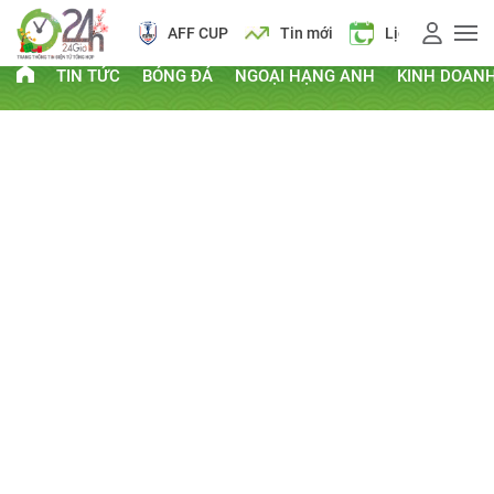
AFF CUP
Tin mới
Lịch vạn niên
TIN TỨC
BÓNG ĐÁ
NGOẠI HẠNG ANH
KINH DOAN
PHI THƯỜNG - KỲ QUẶC
Kỷ lục Guinness
Clip hay
Chuyện lạ
Thứ Sáu, ngày 29/07/2022 05:00 AM
CHIA SẺ