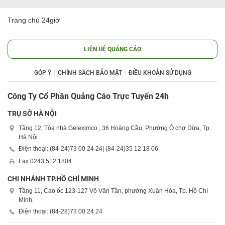
Trang chủ 24giờ
LIÊN HỆ QUẢNG CÁO
GÓP Ý
CHÍNH SÁCH BẢO MẬT
ĐIỀU KHOẢN SỬ DỤNG
Công Ty Cổ Phần Quảng Cáo Trực Tuyến 24h
TRỤ SỞ HÀ NỘI
Tầng 12, Tòa nhà Geleximco , 36 Hoàng Cầu, Phường Ô chợ Dừa, Tp.
Hà Nội
Điện thoại: (84-24)
73 00 24 24
| (84-24)
35 12 18 06
Fax:
0243 512 1804
CHI NHÁNH TP.HỒ CHÍ MINH
Tầng 11, Cao ốc 123-127 Võ Văn Tần, phường Xuân Hòa, Tp. Hồ Chí
Minh.
Điện thoại: (84-28)
73 00 24 24