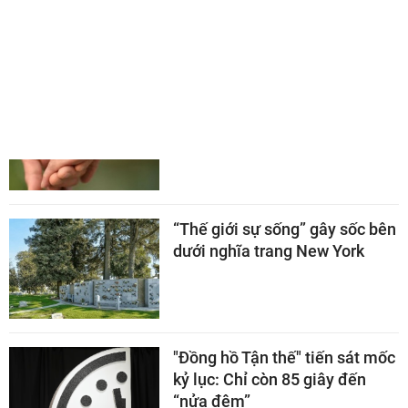
CHUYỆN LẠ THẾ GIỚI
Cụ ông 80 tuổi khoe bạn gái
kém 40 tuổi, nói một câu gây
chú ý về tuổi già
“Thế giới sự sống” gây sốc bên
dưới nghĩa trang New York
"Đồng hồ Tận thế" tiến sát mốc
kỷ lục: Chỉ còn 85 giây đến
“nửa đêm”