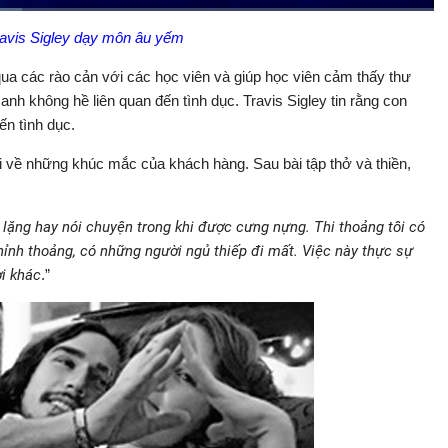
on
ravis Sigley dạy môn âu yếm
Bật
Toàn
Backward
âm
màn
thanh
hình
ua các rào cản với các học viên và giúp học viên cảm thấy thư
nh không hề liên quan đến tình dục. Travis Sigley tin rằng con
ến tình dục.
ói về những khúc mắc của khách hàng. Sau bài tập thở và thiền,
 lặng hay nói chuyện trong khi được cưng nựng. Thi thoảng tôi có
Thỉnh thoảng, có những người ngủ thiếp đi mất. Việc này thực sự
ời khác
.”