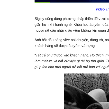
Đã
tải
:
Thời
0:14
/
Durati
2:27
Video T
Tạm
44.32%
Previous
Next
dừng
Backward
Forward
gian
Sigley cũng dùng phương pháp thiền để vượt q
giãn hơn khi hành nghề. Khóa học âu yếm của a
hiện
người rất cần những âu yếm không liên quan đ
tại
Anh bắt đầu bằng việc nói chuyện, dùng trà, n
khách hàng sẽ được âu yếm và nựng.
“
Tất cả phụ thuộc vào khách hàng. Họ thích im
làm mát-xa và bất cứ việc gì để họ thư giãn. 
giúp ích cho mọi người để cởi mở hơn với ngư