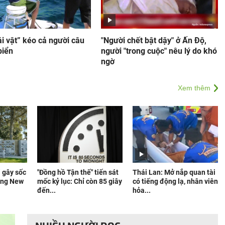
i vật” kéo cả người câu
"Người chết bật dậy" ở Ấn Độ,
biển
người "trong cuộc" nêu lý do khó
ngờ
Xem thêm
” gây sốc
"Đồng hồ Tận thế" tiến sát
Thái Lan: Mở nắp quan tài
ang New
mốc kỷ lục: Chỉ còn 85 giây
có tiếng động lạ, nhân viên
đến...
hỏa...