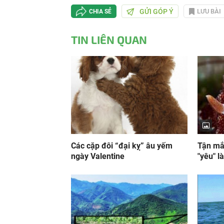
GỬI GÓP Ý
LƯU BÀI
CHIA SẺ
TIN LIÊN QUAN
Các cặp đôi “đại kỵ” âu yếm
Tận mắt
ngày Valentine
"yêu" l