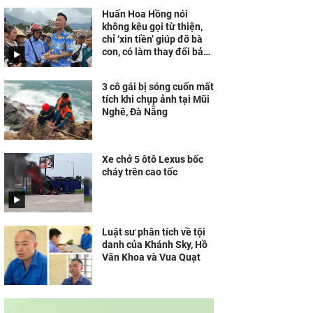
Huấn Hoa Hồng nói
không kêu gọi từ thiện,
chỉ ‘xin tiền’ giúp đỡ bà
con, có làm thay đổi bản
chất?
3 cô gái bị sóng cuốn mất
tích khi chụp ảnh tại Mũi
Nghê, Đà Nẵng
Xe chở 5 ôtô Lexus bốc
cháy trên cao tốc
Luật sư phân tích về tội
danh của Khánh Sky, Hồ
Văn Khoa và Vua Quạt