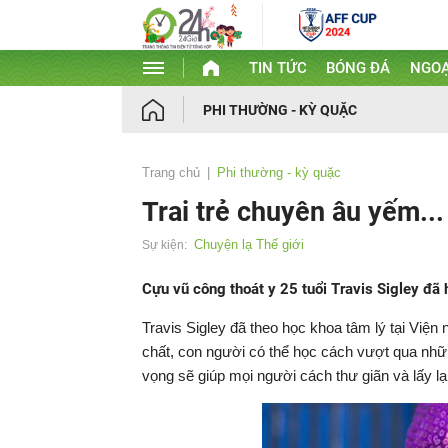
TIN TỨC
BÓNG ĐÁ
NGOẠ
PHI THƯỜNG - KỲ QUẶC
Trang chủ
Phi thường - kỳ quặc
Trai trẻ chuyên âu yếm...
Chuyện lạ Thế giới
Sự kiện:
Cựu vũ công thoát y 25 tuổi Travis Sigley đ
Travis Sigley đã theo học khoa tâm lý tại Viện
chất, con người có thể học cách vượt qua nhữ
vọng sẽ giúp mọi người cách thư giãn và lấy lạ