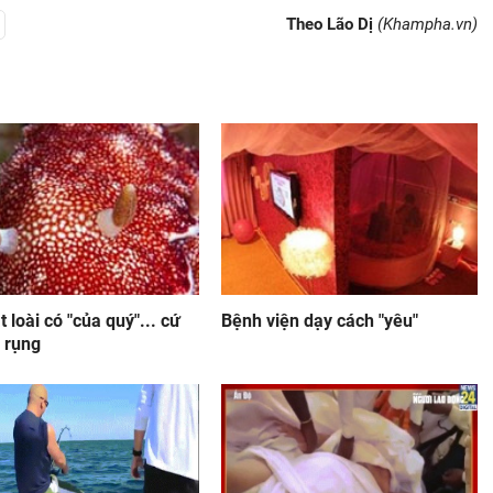
Theo Lão Dị
(Khampha.vn)
 loài có "của quý"... cứ
Bệnh viện dạy cách "yêu"
à rụng