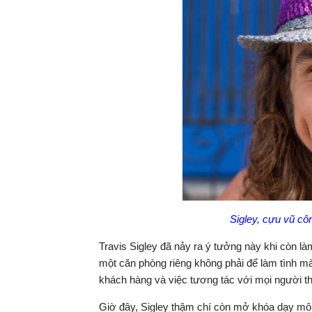
Sigley, cựu vũ cô
Travis Sigley đã nảy ra ý tưởng này khi còn 
một căn phòng riêng không phải để làm tình mà 
khách hàng và việc tương tác với mọi người th
Giờ đây, Sigley thậm chí còn mở khóa dạy môn