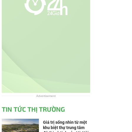
Advertisement
TIN TỨC THỊ TRƯỜNG
Giá trị sống nhìn từ một
khu biệt thự trung tâm