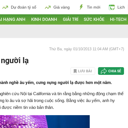
Dự đoán tỷ số
Giá vàng
Tin mới
Lịch
I HẠNG ANH
KINH DOANH
GIẢI TRÍ
SỨC KHỎE
HI-TECH
Thứ Ba, ngày 01/10/2013 11:04 AM (GMT+7)
 người lạ
LƯU BÀI
CHIA SẺ
ã hành nghề âu yếm, cưng nựng người lạ được hơn một năm.
 nghiên cứu Nội tại California và tin rằng bằng những động chạm thể
ng lo âu và sợ hãi trong cuộc sống. Bằng việc âu yếm, anh hy
i được niềm tin vào bản thân.