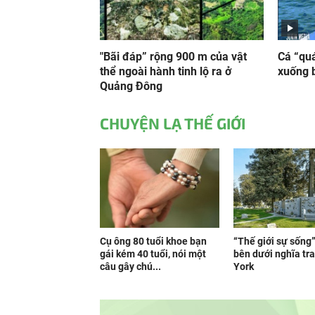
"Bãi đáp” rộng 900 m của vật
Cá “quá
thể ngoài hành tinh lộ ra ở
xuống 
Quảng Đông
CHUYỆN LẠ THẾ GIỚI
Cụ ông 80 tuổi khoe bạn
“Thế giới sự sống
gái kém 40 tuổi, nói một
bên dưới nghĩa tr
câu gây chú...
York