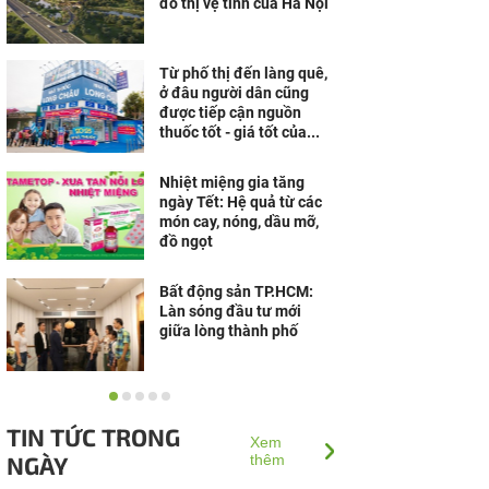
đô thị vệ tinh của Hà Nội
Từ phố thị đến làng quê,
ở đâu người dân cũng
được tiếp cận nguồn
thuốc tốt - giá tốt của...
Nhiệt miệng gia tăng
ngày Tết: Hệ quả từ các
món cay, nóng, dầu mỡ,
đồ ngọt
Bất động sản TP.HCM:
Làn sóng đầu tư mới
giữa lòng thành phố
“Thừa thắng xông lên”,
Đô thị nghỉ dưỡng Sun
TIN TỨC TRONG
Group Hà Nam lọt Top 10
Xem
NGÀY
Dự án nổi bật nhất...
thêm