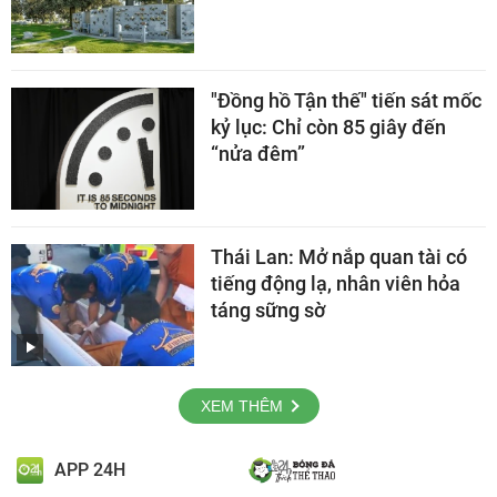
"Đồng hồ Tận thế" tiến sát mốc
kỷ lục: Chỉ còn 85 giây đến
“nửa đêm”
Thái Lan: Mở nắp quan tài có
tiếng động lạ, nhân viên hỏa
táng sững sờ
XEM THÊM
APP 24H