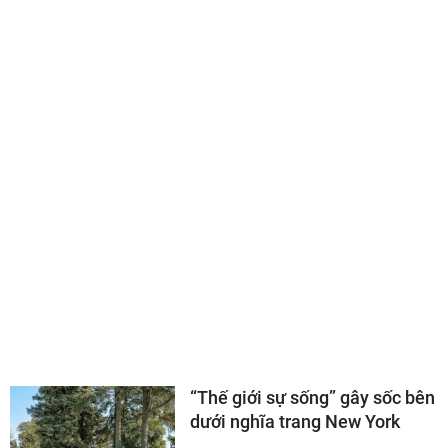
TIN LIÊN QUAN
CHUYỆN LẠ THẾ GIỚI
Cụ ông 80 tuổi khoe bạn gái
kém 40 tuổi, nói một câu gây
chú ý về tuổi già
“Thế giới sự sống” gây sốc bên
dưới nghĩa trang New York