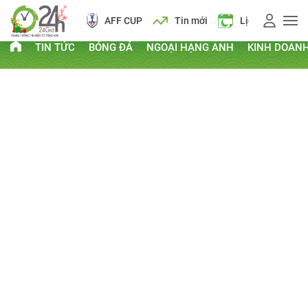
AFF CUP
Tin mới
Lịch vạn niên
TIN TỨC
BÓNG ĐÁ
NGOẠI HẠNG ANH
KINH DOAN
PHI THƯỜNG - KỲ QUẶC
Kỷ lục Guinness
Clip hay
Chuyện lạ
Thứ Bảy, ngày 03/11/2012 08:22 AM
CHIA SẺ