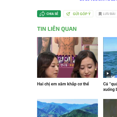
GỬI GÓP Ý
LƯU BÀI
CHIA SẺ
TIN LIÊN QUAN
Hai chị em xăm khắp cơ thể
Cá “quá
xuống 