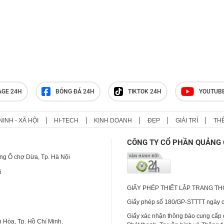
AGE 24H
BÓNG ĐÁ 24H
TIKTOK 24H
YOUTUB
NINH - XÃ HỘI
HI-TECH
KINH DOANH
ĐẸP
GIẢI TRÍ
TH
CÔNG TY CỔ PHẦN QUẢNG 
ng Ô chợ Dừa, Tp. Hà Nội
6
GIẤY PHÉP THIẾT LẬP TRANG T
Giấy phép số 180/GP-STTTT ngày cấ
Giấy xác nhận thông báo cung cấp
 Hòa, Tp. Hồ Chí Minh.