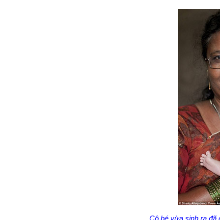
Cô bé vừa sinh ra đã 