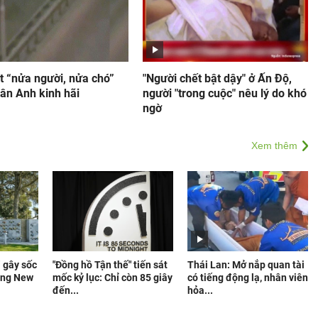
t “nửa người, nửa chó”
"Người chết bật dậy" ở Ấn Độ,
ân Anh kinh hãi
người "trong cuộc" nêu lý do khó
ngờ
Xem thêm
” gây sốc
"Đồng hồ Tận thế" tiến sát
Thái Lan: Mở nắp quan tài
ang New
mốc kỷ lục: Chỉ còn 85 giây
có tiếng động lạ, nhân viên
đến...
hỏa...