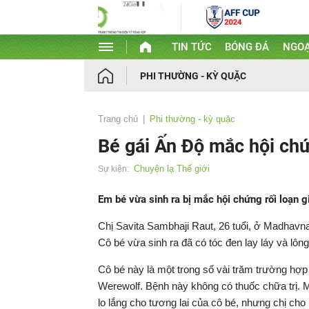
TIN TỨC
BÓNG ĐÁ
NGOẠ
PHI THƯỜNG - KỲ QUẶC
Trang chủ
Phi thường - kỳ quặc
Bé gái Ấn Độ mắc hội chứ
Chuyện lạ Thế giới
Sự kiện:
Em bé vừa sinh ra bị mắc hội chứng rối loạn 
Chị Savita Sambhaji Raut, 26 tuổi, ở Madhavn
Cô bé vừa sinh ra đã có tóc đen lay láy và lô
Cô bé này là một trong số vài trăm trường hợp 
Werewolf. Bệnh này không có thuốc chữa trị. 
lo lắng cho tương lai của cô bé, nhưng chị cho