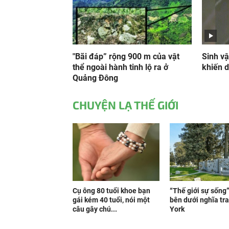
"Bãi đáp” rộng 900 m của vật
Sinh vậ
thể ngoài hành tinh lộ ra ở
khiến d
Quảng Đông
CHUYỆN LẠ THẾ GIỚI
Cụ ông 80 tuổi khoe bạn
“Thế giới sự sống
gái kém 40 tuổi, nói một
bên dưới nghĩa tr
câu gây chú...
York