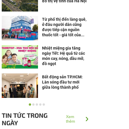
đô thị vệ tinh của Hà Nội
Từ phố thị đến làng quê,
ở đâu người dân cũng
được tiếp cận nguồn
thuốc tốt - giá tốt của...
Nhiệt miệng gia tăng
ngày Tết: Hệ quả từ các
món cay, nóng, dầu mỡ,
đồ ngọt
Bất động sản TP.HCM:
Làn sóng đầu tư mới
giữa lòng thành phố
“Thừa thắng xông lên”,
Đô thị nghỉ dưỡng Sun
TIN TỨC TRONG
Group Hà Nam lọt Top 10
Xem
NGÀY
Dự án nổi bật nhất...
thêm