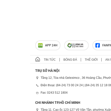
APP 24H
FANP
TIN TỨC
BÓNG ĐÁ
THẾ GIỚI
AN 
TRỤ SỞ HÀ NỘI
Tầng 12, Tòa nhà Geleximco , 36 Hoàng Cầu, Phườ
Điện thoại: (84-24) 73 00 24 24 | (84-24) 35 12 18 0
Fax: 0243 512 1804
CHI NHÁNH TP.HỒ CHÍ MINH
Tầng 11, Cao ốc 123-127 Võ Văn Tần, phường Xuân