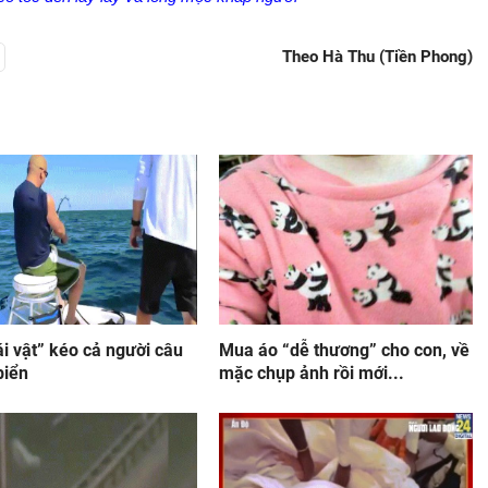
Theo Hà Thu (Tiền Phong)
i vật” kéo cả người câu
Mua áo “dễ thương” cho con, về
biển
mặc chụp ảnh rồi mới...