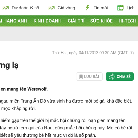
Dự đoán tỷ số
Giá vàng
Tin mới
Lịch
I HẠNG ANH
KINH DOANH
GIẢI TRÍ
SỨC KHỎE
HI-TECH
Thứ Hai, ngày 04/11/2013 09:30 AM (GMT+7)
ng lạ
LƯU BÀI
CHIA SẺ
gien mang tên Werewolf.
agar, miền Trung Ấn Độ vừa sinh hạ được một bé gái khá đặc biệt.
ng mọc khắp người.
hiếm gặp trên thế giới bị mắc hội chứng rối loạn gien mang tên
Mấy người em gái của Raut cũng mắc hội chứng này. Mẹ cô bé rất
 biết sẽ yêu thương bé hết mực vì đó là số phận.