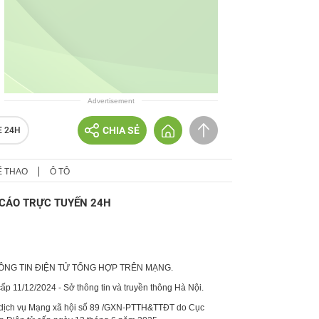
Advertisement
CHIA SẺ
E 24H
Ể THAO
Ô TÔ
CÁO TRỰC TUYẾN 24H
HÔNG TIN ĐIỆN TỬ TỔNG HỢP TRÊN MẠNG.
p 11/12/2024 - Sở thông tin và truyền thông Hà Nội.
 dịch vụ Mạng xã hội số 89 /GXN-PTTH&TTĐT do Cục