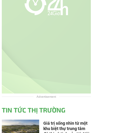
Advertisement
TIN TỨC THỊ TRƯỜNG
Giá trị sống nhìn từ một
khu biệt thự trung tâm