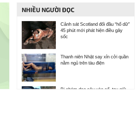
NHIỀU NGƯỜI ĐỌC
Cảnh sát Scotland đối đầu “hổ dữ”
45 phút mới phát hiện điều gây
sốc
Thanh niên Nhật say xỉn cởi quần
nằm ngủ trên tàu điện
Bị chém dao sâu vào cổ, tay giữ
đầu khỏi lệch đi gặp bác sĩ
10 người đàn ông có bộ ngực phụ
nữ