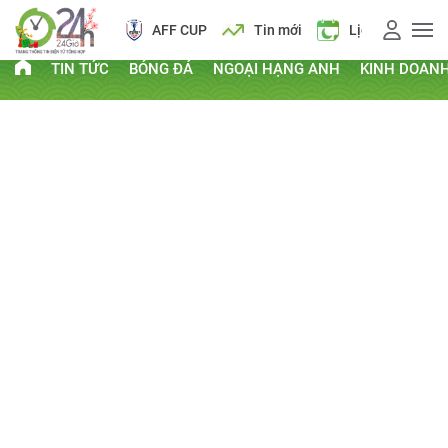
AFF CUP
Tin mới
Lịch vạn niên
TIN TỨC
BÓNG ĐÁ
NGOẠI HẠNG ANH
KINH DOAN
PHI THƯỜNG - KỲ QUẶC
Kỷ lục Guinness
Clip hay
Chuyện lạ
Thứ Tư, ngày 11/07/2012 08:16 AM
CHIA SẺ