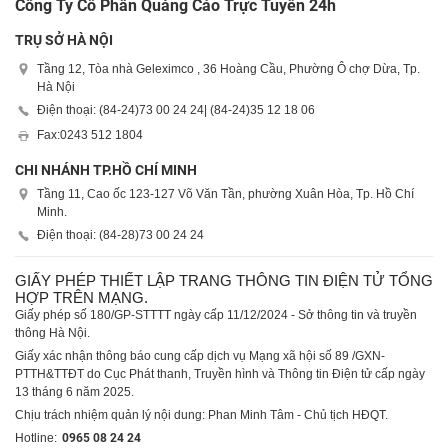
Công Ty Cổ Phần Quảng Cáo Trực Tuyến 24h
TRỤ SỞ HÀ NỘI
Tầng 12, Tòa nhà Geleximco , 36 Hoàng Cầu, Phường Ô chợ Dừa, Tp.
Hà Nội
Điện thoại: (84-24)
73 00 24 24
| (84-24)
35 12 18 06
Fax:
0243 512 1804
CHI NHÁNH TP.HỒ CHÍ MINH
Tầng 11, Cao ốc 123-127 Võ Văn Tần, phường Xuân Hòa, Tp. Hồ Chí
Minh.
Điện thoại: (84-28)
73 00 24 24
GIẤY PHÉP THIẾT LẬP TRANG THÔNG TIN ĐIỆN TỬ TỔNG
HỢP TRÊN MẠNG.
Giấy phép số 180/GP-STTTT ngày cấp 11/12/2024 - Sở thông tin và truyền
thông Hà Nội.
Giấy xác nhận thông báo cung cấp dịch vụ Mạng xã hội số 89 /GXN-
PTTH&TTĐT do Cục Phát thanh, Truyền hình và Thông tin Điện tử cấp ngày
13 tháng 6 năm 2025.
Chịu trách nhiệm quản lý nội dung: Phan Minh Tâm - Chủ tịch HĐQT.
Hotline:
0965 08 24 24