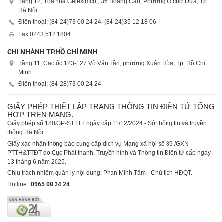
Tầng 12, Tòa nhà Geleximco , 36 Hoàng Cầu, Phường Ô chợ Dừa, Tp.
Hà Nội
Điện thoại: (84-24)
73 00 24 24
| (84-24)
35 12 18 06
Fax:
0243 512 1804
CHI NHÁNH TP.HỒ CHÍ MINH
Tầng 11, Cao ốc 123-127 Võ Văn Tần, phường Xuân Hòa, Tp. Hồ Chí
Minh.
Điện thoại: (84-28)
73 00 24 24
GIẤY PHÉP THIẾT LẬP TRANG THÔNG TIN ĐIỆN TỬ TỔNG
HỢP TRÊN MẠNG.
Giấy phép số 180/GP-STTTT ngày cấp 11/12/2024 - Sở thông tin và truyền
thông Hà Nội.
Giấy xác nhận thông báo cung cấp dịch vụ Mạng xã hội số 89 /GXN-
PTTH&TTĐT do Cục Phát thanh, Truyền hình và Thông tin Điện tử cấp ngày
13 tháng 6 năm 2025.
Chịu trách nhiệm quản lý nội dung: Phan Minh Tâm - Chủ tịch HĐQT.
Hotline:
0965 08 24 24