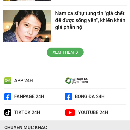
Nam ca sĩ tự tung tin "giả chết
để được sống yên", khiến khán
giả phẫn nộ
XEM THÊM
APP 24H
FANPAGE 24H
BÓNG ĐÁ 24H
TIKTOK 24H
YOUTUBE 24H
CHUYÊN MỤC KHÁC