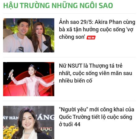
HẬU TRƯỜNG NHỮNG NGÔI SAO
Ảnh sao 29/5: Akira Phan cùng
bà xã tận hưởng cuộc sống 'vợ
chồng son'
Nữ NSƯT là Thượng tá trẻ
nhất, cuộc sống viên mãn sau
nhiều biến cố
"Người yêu" mới công khai của
Quốc Trường tiết lộ cuộc sống
ở tuổi 44