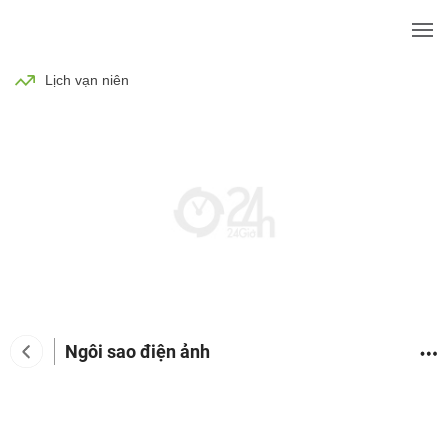
BÓNG ĐÁ
TIN TỨC
SỨC KHỎE
Lịch vạn niên
Ngôi sao điện ảnh
Tin tức giải trí
Phim
Ca nhạc
TV Show
Đàn 