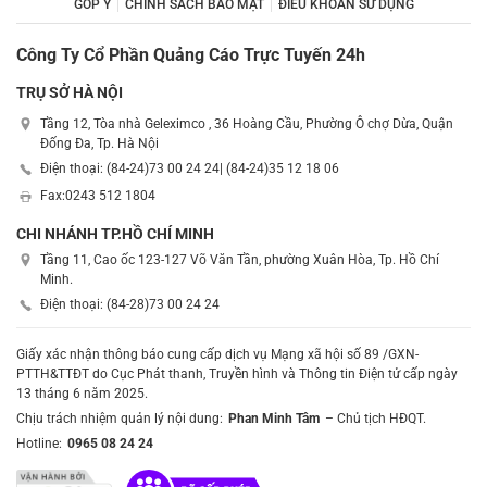
GÓP Ý
CHÍNH SÁCH BẢO MẬT
ĐIỀU KHOẢN SỬ DỤNG
Công Ty Cổ Phần Quảng Cáo Trực Tuyến 24h
TRỤ SỞ HÀ NỘI
Tầng 12, Tòa nhà Geleximco , 36 Hoàng Cầu, Phường Ô chợ Dừa, Quận
Đống Đa, Tp. Hà Nội
Điện thoại: (84-24)
73 00 24 24
| (84-24)
35 12 18 06
Fax:
0243 512 1804
CHI NHÁNH TP.HỒ CHÍ MINH
Tầng 11, Cao ốc 123-127 Võ Văn Tần, phường Xuân Hòa, Tp. Hồ Chí
Minh.
Điện thoại: (84-28)
73 00 24 24
Giấy xác nhận thông báo cung cấp dịch vụ Mạng xã hội số 89 /GXN-
PTTH&TTĐT do Cục Phát thanh, Truyền hình và Thông tin Điện tử cấp ngày
13 tháng 6 năm 2025.
Chịu trách nhiệm quản lý nội dung:
Phan Minh Tâm
– Chủ tịch HĐQT.
Hotline:
0965 08 24 24