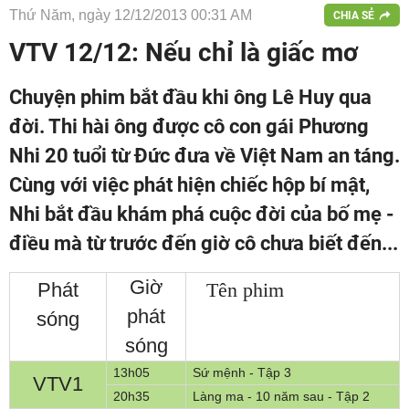
Thứ Năm, ngày 12/12/2013 00:31 AM
CHIA SẺ
VTV 12/12: Nếu chỉ là giấc mơ
Chuyện phim bắt đầu khi ông Lê Huy qua
đời. Thi hài ông được cô con gái Phương
Nhi 20 tuổi từ Đức đưa về Việt Nam an táng.
Cùng với việc phát hiện chiếc hộp bí mật,
Nhi bắt đầu khám phá cuộc đời của bố mẹ -
điều mà từ trước đến giờ cô chưa biết đến...
Giờ
P
hát
Tên phim
phát
sóng
sóng
13h05
Sứ mệnh - Tập 3
VTV1
20h35
Làng ma - 10 năm sau - Tập 2