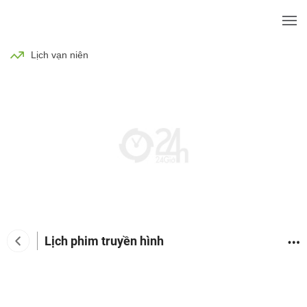
BÓNG ĐÁ
TIN TỨC
SỨC KHỎE
Lịch vạn niên
Lịch phim truyền hình
Tin tức giải trí
Phim
Ca nhạc
TV Show
Đàn 