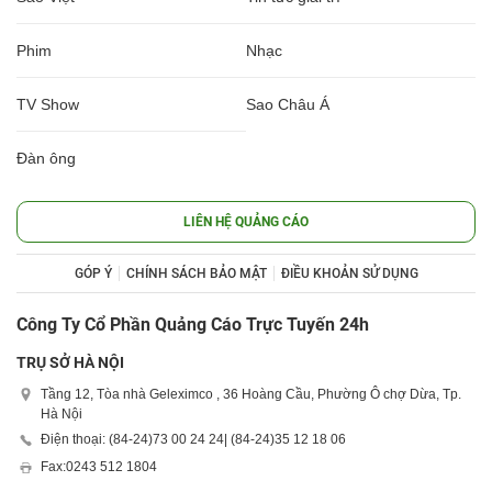
Phim
Nhạc
TV Show
Sao Châu Á
Đàn ông
LIÊN HỆ QUẢNG CÁO
GÓP Ý
CHÍNH SÁCH BẢO MẬT
ĐIỀU KHOẢN SỬ DỤNG
Công Ty Cổ Phần Quảng Cáo Trực Tuyến 24h
TRỤ SỞ HÀ NỘI
Tầng 12, Tòa nhà Geleximco , 36 Hoàng Cầu, Phường Ô chợ Dừa, Tp.
Hà Nội
Điện thoại: (84-24)
73 00 24 24
| (84-24)
35 12 18 06
Fax:
0243 512 1804