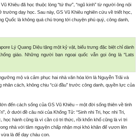
ũ Khiêu đã học thuộc lòng “tứ thư”, “ngũ kinh” từ người ông nội
 trường dạy học. Sau này, GS Vũ Khiêu nghiên cứu về triết học,
ng Quốc là không quá chú trọng tới chuyện phú quý, công danh,
ore Lý Quang Diệu tặng một kỷ vật, biểu trưng đặc biệt chỉ dành
hổng giáo. Những người bạn ngoại quốc vẫn gọi ông là “Lats
 ngưỡng mộ và cảm phục hai nhà văn hóa lớn là Nguyễn Trãi và
nhân cách, không chịu “cúi đầu” trước công danh, quyền lực của
ớn đến cách sống của GS Vũ Khiêu – một đời sống thiên về tinh
i”, ở dưới đề câu nói của Khổng Tử: “Sinh nhi Tri, học nhi Tri,
c, học hành cũng là vì cần có tri thức, rồi khốn khổ cũng là vì tri
 trong nhà với tâm nguyện chấp nhận mọi khó khăn để vươn lên
, vừa là để dạy cháu con.