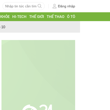
Đăng nhập
 KHỎE
HI-TECH
THẾ GIỚI
THỂ THAO
Ô TÔ
p 10