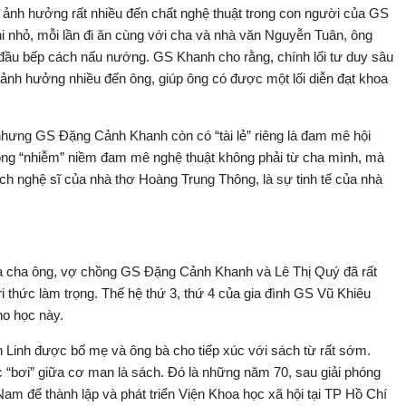
ảnh hưởng rất nhiều đến chất nghệ thuật trong con người của GS
 nhỏ, mỗi lần đi ăn cùng với cha và nhà văn Nguyễn Tuân, ông
 đầu bếp cách nấu nướng. GS Khanh cho rằng, chính lối tư duy sâu
ảnh hưởng nhiều đến ông, giúp ông có được một lối diễn đạt khoa
hưng GS Đặng Cảnh Khanh còn có “tài lẻ” riêng là đam mê hội
ông “nhiễm” niềm đam mê nghệ thuật không phải từ cha mình, mà
ch nghệ sĩ của nhà thơ Hoàng Trung Thông, là sự tinh tế của nhà
ủa cha ông, vợ chồng GS Đặng Cảnh Khanh và Lê Thị Quý đã rất
 tri thức làm trọng. Thế hệ thứ 3, thứ 4 của gia đình GS Vũ Khiêu
ho học này.
Linh được bố mẹ và ông bà cho tiếp xúc với sách từ rất sớm.
“bơi” giữa cơ man là sách. Đó là những năm 70, sau giải phóng
 để thành lập và phát triển Viện Khoa học xã hội tại TP Hồ Chí