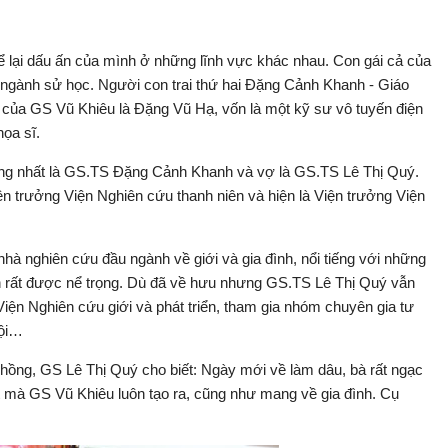
 lại dấu ấn của mình ở những lĩnh vực khác nhau. Con gái cả của
ngành sử học. Người con trai thứ hai Đặng Cảnh Khanh - Giáo
a của GS Vũ Khiêu là Đặng Vũ Hạ, vốn là một kỹ sư vô tuyến điện
ọa sĩ.
iếng nhất là GS.TS Đặng Cảnh Khanh và vợ là GS.TS Lê Thị Quý.
 trưởng Viện Nghiên cứu thanh niên và hiện là Viện trưởng Viện
hà nghiên cứu đầu ngành về giới và gia đình, nổi tiếng với những
n rất được nể trọng. Dù đã về hưu nhưng GS.TS Lê Thị Quý vẫn
Viện Nghiên cứu giới và phát triển, tham gia nhóm chuyên gia tư
hội…
 chồng, GS Lê Thị Quý cho biết: Ngày mới về làm dâu, bà rất ngạc
ật mà GS Vũ Khiêu luôn tạo ra, cũng như mang về gia đình. Cụ