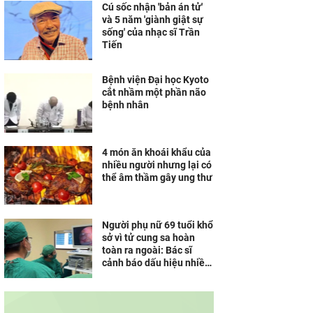
Cú sốc nhận 'bản án tử'
và 5 năm 'giành giật sự
sống' của nhạc sĩ Trần
Tiến
Bệnh viện Đại học Kyoto
cắt nhầm một phần não
bệnh nhân
4 món ăn khoái khẩu của
nhiều người nhưng lại có
thể âm thầm gây ung thư
Người phụ nữ 69 tuổi khổ
sở vì tử cung sa hoàn
toàn ra ngoài: Bác sĩ
cảnh báo dấu hiệu nhiều
người bỏ qua