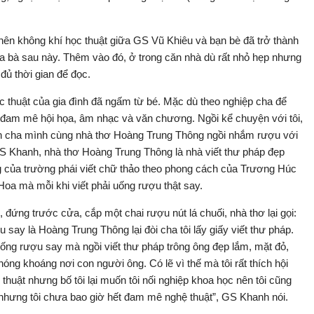
ên không khí học thuật giữa GS Vũ Khiêu và bạn bè đã trở thành
 bà sau này. Thêm vào đó, ở trong căn nhà dù rất nhỏ hẹp nhưng
ủ thời gian để đọc.
 thuật của gia đình đã ngấm từ bé. Mặc dù theo nghiệp cha để
am mê hội họa, âm nhạc và văn chương. Ngồi kể chuyện với tôi,
 cha mình cùng nhà thơ Hoàng Trung Thông ngồi nhắm rượu với
GS Khanh, nhà thơ Hoàng Trung Thông là nhà viết thư pháp đẹp
 của trường phái viết chữ thảo theo phong cách của Trương Húc
oa mà mỗi khi viết phải uống rượu thật say.
i, đứng trước cửa, cắp một chai rượu nút lá chuối, nhà thơ lại gọi:
 say là Hoàng Trung Thông lại đòi cha tôi lấy giấy viết thư pháp.
uống rượu say mà ngồi viết thư pháp trông ông đẹp lắm, mặt đỏ,
óng khoáng nơi con người ông. Có lẽ vì thế mà tôi rất thích hội
 thuật nhưng bố tôi lại muốn tôi nối nghiệp khoa học nên tôi cũng
nhưng tôi chưa bao giờ hết đam mê nghệ thuật”, GS Khanh nói.