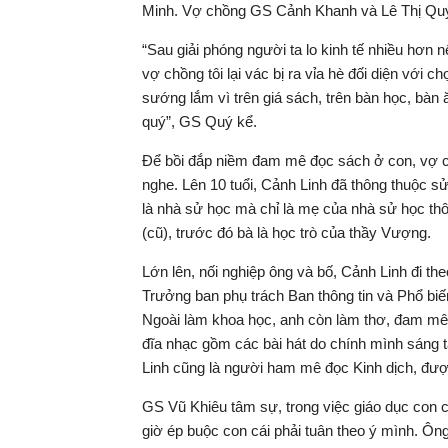
Minh. Vợ chồng GS Cảnh Khanh và Lê Thị Quý 
“Sau giải phóng người ta lo kinh tế nhiều hơn 
vợ chồng tôi lại vác bị ra vỉa hè đối diện vớ
sướng lắm vì trên giá sách, trên bàn học, bà
quý”, GS Quý kể.
Để bồi đắp niềm đam mê đọc sách ở con, vợ
nghe. Lên 10 tuổi, Cảnh Linh đã thông thuộc 
là nhà sử học mà chỉ là mẹ của nhà sử học thô
(cũ), trước đó bà là học trò của thầy Vượng.
Lớn lên, nối nghiệp ông và bố, Cảnh Linh đi t
Trưởng ban phụ trách Ban thông tin và Phổ biế
Ngoài làm khoa học, anh còn làm thơ, đam mê 
đĩa nhạc gồm các bài hát do chính mình sáng 
Linh cũng là người ham mê đọc Kinh dịch, được
GS Vũ Khiêu tâm sự, trong việc giáo dục con 
giờ ép buộc con cái phải tuân theo ý mình. Ông