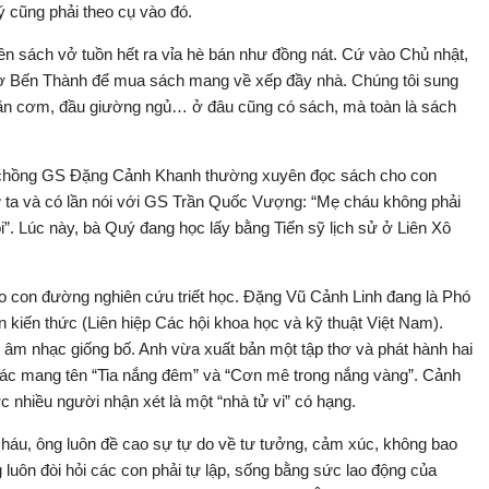
cũng phải theo cụ vào đó.
nên sách vở tuồn hết ra vỉa hè bán như đồng nát. Cứ vào Chủ nhật,
i chợ Bến Thành để mua sách mang về xếp đầy nhà. Chúng tôi sung
n ăn cơm, đầu giường ngủ… ở đâu cũng có sách, mà toàn là sách
 chồng GS Đặng Cảnh Khanh thường xuyên đọc sách cho con
sử ta và có lần nói với GS Trần Quốc Vượng: “Mẹ cháu không phải
i”. Lúc này, bà Quý đang học lấy bằng Tiến sỹ lịch sử ở Liên Xô
heo con đường nghiên cứu triết học. Đặng Vũ Cảnh Linh đang là Phó
n kiến thức (Liên hiệp Các hội khoa học và kỹ thuật Việt Nam).
âm nhạc giống bố. Anh vừa xuất bản một tập thơ và phát hành hai
tác mang tên “Tia nắng đêm” và “Cơn mê trong nắng vàng”. Cảnh
 nhiều người nhận xét là một “nhà tử vi” có hạng.
cháu, ông luôn đề cao sự tự do về tư tưởng, cảm xúc, không bao
 luôn đòi hỏi các con phải tự lập, sống bằng sức lao động của