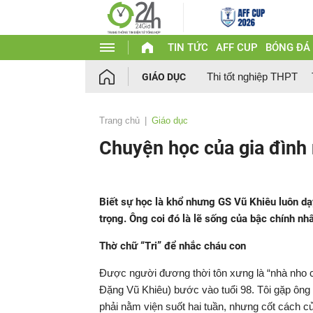
TIN TỨC
AFF CUP
BÓNG ĐÁ
Thi tốt nghiệp THPT
GIÁO DỤC
Trang chủ
Giáo dục
Chuyện học của gia đình
Biết sự học là khổ nhưng GS Vũ Khiêu luôn dạ
trọng. Ông coi đó là lẽ sống của bậc chính nh
Thờ chữ “Tri” để nhắc cháu con
Được người đương thời tôn xưng là “nhà nho c
Đặng Vũ Khiêu) bước vào tuổi 98. Tôi gặp ông 
phải nằm viện suốt hai tuần, nhưng cốt cách củ