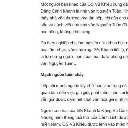
Một người bạn khác của GS Vũ Khiêu cũng đã 
Đặng Cảnh Khanh là nhà văn Nguyễn Tuân. Khi
thấy nhà văn thường vào tận bếp, chỉ dẫn cho
sắc và cách viết của nhà văn Nguyễn Tuân đã 
học riêng, không khô cứng.
Dù theo nghiệp cha làm nghiên cứu khoa học n
họa, âm nhạc, văn chương. GS Khanh tiết lộ, 
là từ những người bạn của cha, đó là phong cá
văn Nguyễn Tuân…
Mạch nguồn tuôn chảy
Tiếp nối mạch nguồn lấy chữ học làm trọng c
quan tâm đến việc gìn giữ, phát triển, luôn coi
vẫn giữ được đậm nét chất văn hóa gia đình n
Người con trai của GS Khanh là Đặng Vũ Cảnh 
Những năm tháng tuổi thơ của Cảnh Linh được 
miền Nam, GS Vũ Khiêu được lệnh vào miền Nam