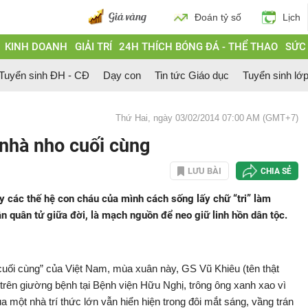
Đoán tỷ số
Lịch
KINH DOANH
GIẢI TRÍ
24H THÍCH BÓNG ĐÁ - THỂ THAO
SỨC
Tuyển sinh ĐH - CĐ
Dạy con
Tin tức Giáo dục
Tuyển sinh lớ
Thứ Hai, ngày 03/02/2014 07:00 AM (GMT+7)
 nhà nho cuối cùng
LƯU BÀI
CHIA SẺ
y các thế hệ con cháu của mình cách sống lấy chữ “tri” làm
ân quân tử giữa đời, là mạch nguồn để neo giữ linh hồn dân tộc.
uối cùng” của Việt Nam, mùa xuân này, GS Vũ Khiêu (tên thật
trên giường bệnh tại Bệnh viện Hữu Nghị, trông ông xanh xao vì
a một nhà trí thức lớn vẫn hiển hiện trong đôi mắt sáng, vầng trán