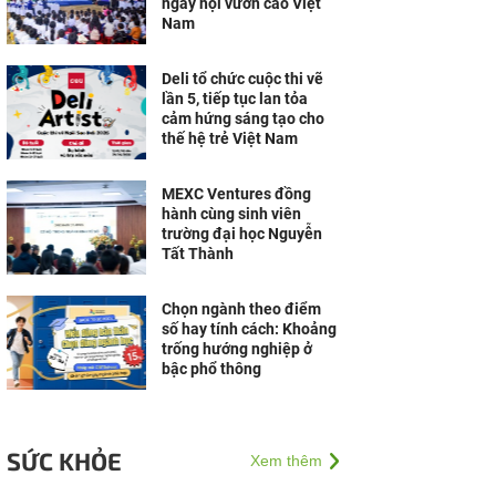
ngày hội vươn cao Việt
Nam
Deli tổ chức cuộc thi vẽ
lần 5, tiếp tục lan tỏa
cảm hứng sáng tạo cho
thế hệ trẻ Việt Nam
MEXC Ventures đồng
hành cùng sinh viên
trường đại học Nguyễn
Tất Thành
Chọn ngành theo điểm
số hay tính cách: Khoảng
trống hướng nghiệp ở
bậc phổ thông
SỨC KHỎE
Xem thêm