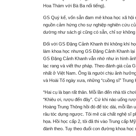
Hoa Thám với Bà Ba nổi tiếng).
GS Quý kể, vốn sẵn đam mê khoa học xã hội n
nguồn cảm hứng cho sự nghiệp nghiên cứu của
dường như sách gì cũng có sẵn, chỉ sợ không đ
Đối với GS Đặng Cảnh Khanh thì không khí học
làm khoa học nhưng GS Đặng Cảnh Khanh lại đ
GS Đặng Cảnh Khanh vẫn nhớ như in hình ảnh
lạc rang và viết thư pháp. Theo đánh giá của 
nhất ở Việt Nam. Ông là người chịu ảnh hưởng
và Hoài Tố ngày xưa, những “cuồng sĩ” Trung H
“Hai cụ là bạn rất thân. Mỗi lần đến nhà tôi chơ
“Khiêu ơi, rượu đến đây”. Cứ khi nào uống rượu
Hoàng Trung Thông hồi đó để tóc dài, mỗi lần 
râu tóc dựng ngược. Tôi mê cái chất nghệ sĩ ph
họa. Hồi học cấp 2, tôi đã thi vào Trung cấp Mỹ
đành theo. Tuy theo đuổi con đường khoa học 