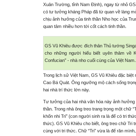
Xuân Trường, tỉnh Nam Định), ngay từ nhỏ GS V
có tư tưởng kháng Pháp đã từ quan về làng mở
chịu ảnh hưởng của tinh thần Nho học của Tru
quan tâm nhiều hơn tới cốt cách tinh thần.
GS Vũ Khiêu được đích thân Thủ tướng Singap
cho những người hiểu biết uyên thâm về K
Confucian” - nhà nho cuối cùng của Việt Nam.
Trong lịch sử Việt Nam, GS Vũ Khiêu đặc biệt
Cao Bá Quát. Ông ngưỡng mộ cách sống trọng 
hai nhà trí thức lớn này.
Tư tưởng của hai nhà văn hóa này ảnh hưởng l
thần. Trong nhà ông treo trang trọng một chữ “Tr
khốn nhi Tri” (con người sinh ra là để có tri thứ
thức). GS Vũ Khiêu cho biết, ông treo chữ Tri
cùng với tri thức. Chữ “Tri” vừa là để răn mình