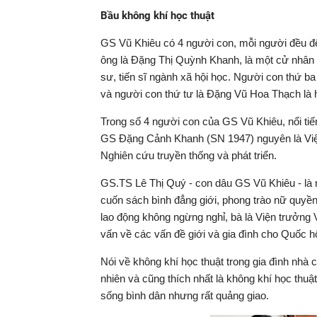
Bầu không khí học thuật
GS Vũ Khiêu có 4 người con, mỗi người đều để
ông là Đặng Thị Quỳnh Khanh, là một cử nhân 
sư, tiến sĩ ngành xã hội học. Người con thứ b
và người con thứ tư là Đặng Vũ Hoa Thạch là h
Trong số 4 người con của GS Vũ Khiêu, nổi t
GS Đặng Cảnh Khanh (SN 1947) nguyên là Viện
Nghiên cứu truyền thống và phát triển.
GS.TS Lê Thị Quý - con dâu GS Vũ Khiêu - là n
cuốn sách bình đẳng giới, phong trào nữ quyề
lao động không ngừng nghỉ, bà là Viện trưởng 
vấn về các vấn đề giới và gia đình cho Quốc 
Nói về không khí học thuật trong gia đình nhà
nhiên và cũng thích nhất là không khí học thu
sống bình dân nhưng rất quảng giao.