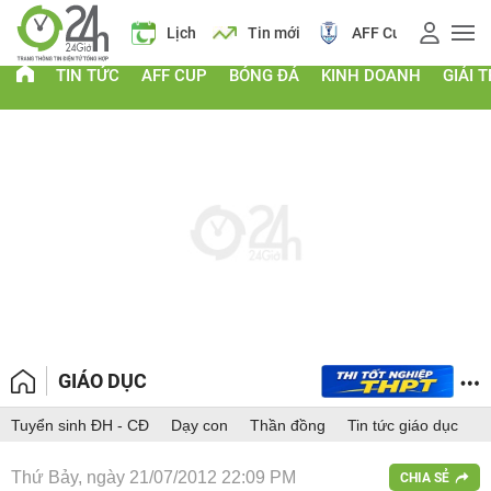
Giá vàng
Lịch
Tin mới
AFF Cup
Giá
TIN TỨC
AFF CUP
BÓNG ĐÁ
KINH DOANH
GIẢI T
GIÁO DỤC
Tuyển sinh ĐH - CĐ
Dạy con
Thần đồng
Tin tức giáo dục
Thứ Bảy, ngày 21/07/2012 22:09 PM
CHIA SẺ