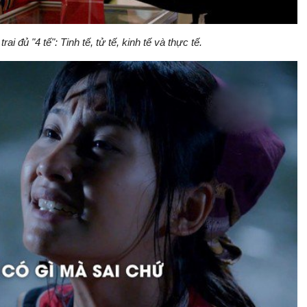
i đủ "4 tế": Tinh tế, tử tế, kinh tế và thực tế.