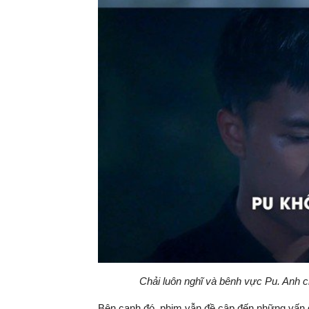
Chải luôn nghĩ và bênh vực Pu. Anh chà
Bên cạnh đó, phim vẫn đề cập đến những vấn đ