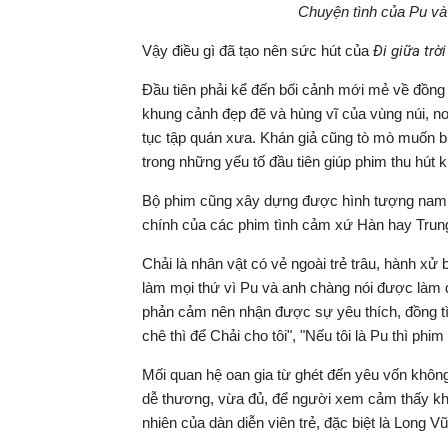
Chuyện tình của Pu và 
Vậy điều gì đã tạo nên sức hút của
Đi giữa trời
Đầu tiên phải kể đến bối cảnh mới mẻ về đồng
khung cảnh đẹp đẽ và hùng vĩ của vùng núi, n
tục tập quán xưa. Khán giả cũng tò mò muốn bi
trong những yếu tố đầu tiên giúp phim thu hút k
Bộ phim cũng xây dựng được hình tượng nam ch
chính của các phim tình cảm xứ Hàn hay Trun
Chải là nhân vật có vẻ ngoài trẻ trâu, hành xử
làm mọi thứ vì Pu và anh chàng nói được làm 
phản cảm nên nhận được sự yêu thích, đồng tì
chê thì để Chải cho tôi", "Nếu tôi là Pu thì phim
Mối quan hệ oan gia từ ghét đến yêu vốn không 
dễ thương, vừa đủ, để người xem cảm thấy khô
nhiên của dàn diễn viên trẻ, đặc biệt là Long Vũ