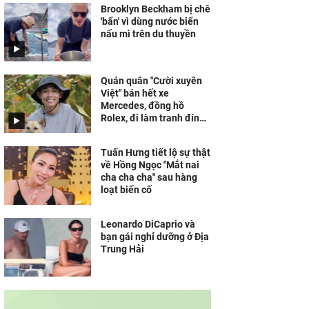
Brooklyn Beckham bị chê
'bẩn' vì dùng nước biển
nấu mì trên du thuyền
Quán quân "Cười xuyên
Việt" bán hết xe
Mercedes, đồng hồ
Rolex, đi làm tranh đính
đá kiếm sống
Tuấn Hưng tiết lộ sự thật
về Hồng Ngọc "Mắt nai
cha cha cha" sau hàng
loạt biến cố
Leonardo DiCaprio và
bạn gái nghỉ dưỡng ở Địa
Trung Hải