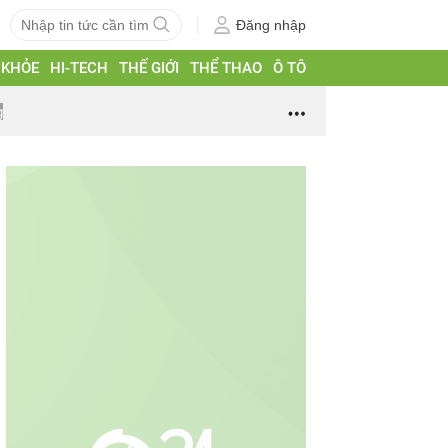
Đăng nhập
 KHỎE
HI-TECH
THẾ GIỚI
THỂ THAO
Ô TÔ
g