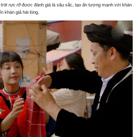
trời rực rỡ
được đánh giá là sâu sắc, tạo ấn tượng mạnh với khán
ến khán giả hài lòng.