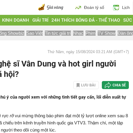
Đoán tỷ số
Lịch
KINH DOANH
GIẢI TRÍ
24H THÍCH BÓNG ĐÁ - THỂ THAO
SỨC
ống Showbiz
Sao Việt
Tin tức giải trí
Nhạc
Phim
TV Show
Đàn ôn
Thứ Năm, ngày 15/08/2024 03:21 AM (GMT+7)
ghệ sĩ Vân Dung và hot girl người
 hội?
LƯU BÀI
CHIA SẺ
chú ý của người xem với những tình tiết gay cấn, lối diễn xuất tự
i rực rỡ
vui mừng thông báo phim đạt một tỷ lượt online xem sau 8
 đã chiếu trên kênh truyền hình quốc gia VTV3. Thậm chí, một tập
người theo dõi cùng một lúc.