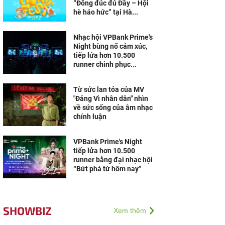
“Đông đúc đủ Đầy – Hội
hè háo hức” tại Hà...
Nhạc hội VPBank Prime's
Night bùng nổ cảm xúc,
tiếp lửa hơn 10.500
runner chinh phục...
Từ sức lan tỏa của MV
"Đảng Vì nhân dân" nhìn
về sức sống của âm nhạc
chính luận
VPBank Prime's Night
tiếp lửa hơn 10.500
runner bằng đại nhạc hội
“Bứt phá từ hôm nay”
SHOWBIZ
Xem thêm