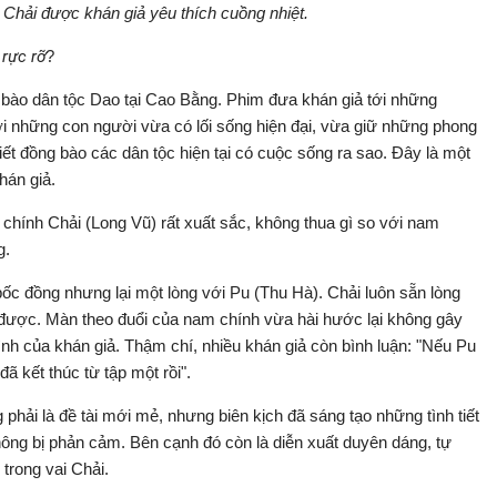
Chải được khán giả yêu thích cuồng nhiệt.
 rực rỡ
?
 bào dân tộc Dao tại Cao Bằng. Phim đưa khán giả tới những
ơi những con người vừa có lối sống hiện đại, vừa giữ những phong
ết đồng bào các dân tộc hiện tại có cuộc sống ra sao. Đây là một
hán giả.
ính Chải (Long Vũ) rất xuất sắc, không thua gì so với nam
g.
 bốc đồng nhưng lại một lòng với Pu (Thu Hà). Chải luôn sẵn lòng
được. Màn theo đuổi của nam chính vừa hài hước lại không gây
nh của khán giả. Thậm chí, nhiều khán giả còn bình luận: "Nếu Pu
 đã kết thúc từ tập một rồi".
phải là đề tài mới mẻ, nhưng biên kịch đã sáng tạo những tình tiết
ng bị phản cảm. Bên cạnh đó còn là diễn xuất duyên dáng, tự
 trong vai Chải.