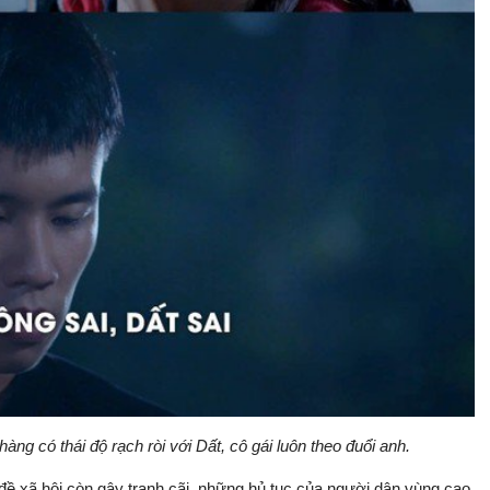
ng có thái độ rạch ròi với Dất, cô gái luôn theo đuổi anh.
ề xã hội còn gây tranh cãi, những hủ tục của người dân vùng cao