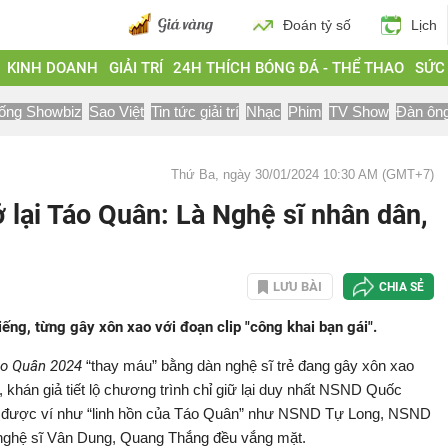
Đoán tỷ số
Lịch
KINH DOANH
GIẢI TRÍ
24H THÍCH BÓNG ĐÁ - THỂ THAO
SỨC
ống Showbiz
Sao Việt
Tin tức giải trí
Nhạc
Phim
TV Show
Đàn ôn
Thứ Ba, ngày 30/01/2024 10:30 AM (GMT+7)
 lại Táo Quân: Là Nghệ sĩ nhân dân,
LƯU BÀI
CHIA SẺ
tiếng, từng gây xôn xao với đoạn clip "công khai bạn gái".
o Quân 2024
“thay máu” bằng dàn nghệ sĩ trẻ đang gây xôn xao
 khán giả tiết lộ chương trình chỉ giữ lại duy nhất NSND Quốc
n được ví như “linh hồn của Táo Quân” như NSND Tự Long, NSND
ghệ sĩ Vân Dung, Quang Thắng đều vắng mặt.