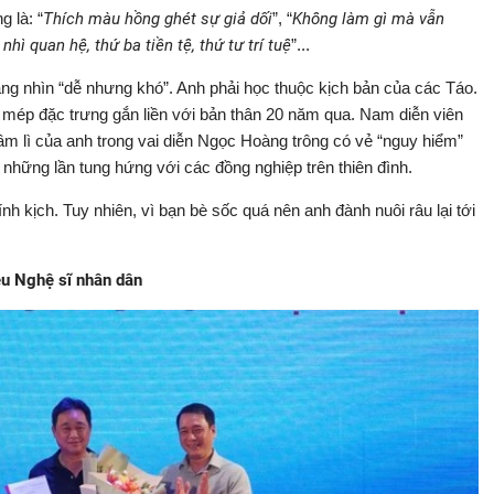
 là: “
Thích màu hồng ghét sự giả dối
”, “
Không làm gì mà vẫn
hì quan hệ, thứ ba tiền tệ, thứ tư trí tuệ
”...
ng nhìn “dễ nhưng khó”. Anh phải học thuộc kịch bản của các Táo.
 mép đặc trưng gắn liền với bản thân 20 năm qua. Nam diễn viên
 lầm lì của anh trong vai diễn Ngọc Hoàng trông có vẻ “nguy hiểm”
 những lần tung hứng với các đồng nghiệp trên thiên đình.
h kịch. Tuy nhiên, vì bạn bè sốc quá nên anh đành nuôi râu lại tới
ệu Nghệ sĩ nhân dân