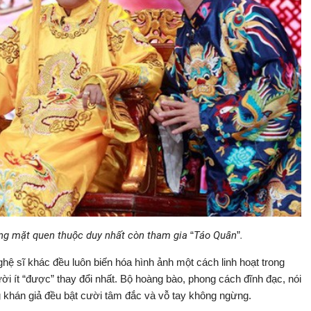
ng mặt quen thuộc duy nhất còn tham gia
“
Táo Quân
”
.
hệ sĩ khác đều luôn biến hóa hình ảnh một cách linh hoạt trong
i ít “được” thay đổi nhất. Bộ hoàng bào, phong cách đĩnh đạc, nói
g khán giả đều bật cười tâm đắc và vỗ tay không ngừng.