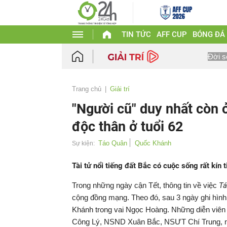
TIN TỨC
AFF CUP
BÓNG ĐÁ
Đời s
Trang chủ
Giải trí
"Người cũ" duy nhất còn ở
độc thân ở tuổi 62
Táo Quân
Quốc Khánh
Sự kiện:
Tài tử nổi tiếng đất Bắc có cuộc sống rất kín 
Trong những ngày cận Tết, thông tin về việc
Tá
cộng đồng mạng. Theo đó, sau 3 ngày ghi hình,
Khánh trong vai Ngọc Hoàng. Những diễn viê
Công Lý, NSND Xuân Bắc, NSƯT Chí Trung, n