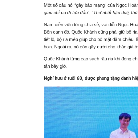
Một số câu nói “gây bão mạng” của Ngọc Hoàng
giàu chỉ có đi lừa đảo
”, “
Thứ nhất hậu duệ, thứ n
Nam diễn viên từng chia sẻ, vai diễn Ngọc Hoà
Bên cạnh đó, Quốc Khánh cũng phải giữ bộ ria
tiết lộ, bộ ria mép giúp cho bộ mặt đăm chiêu,
hơn. Ngoài ra, nó còn gây cười cho khán giả ở
Quốc Khánh từng cạo sạch râu ria khi đóng chín
tận bây giờ.
Nghỉ hưu ở tuổi 60, được phong tặng danh hi