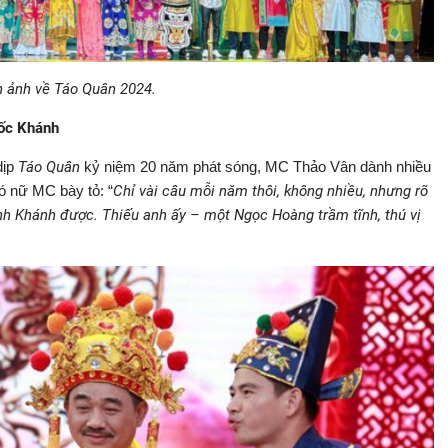
h ảnh về Táo Quân 2024.
uốc Khánh
dịp
Táo Quân
kỷ niệm 20 năm phát sóng, MC Thảo Vân dành nhiều
ó nữ MC bày tỏ: “
Chỉ vài câu mỗi năm thôi, không nhiều, nhưng rõ
nh Khánh được. Thiếu anh ấy – một Ngọc Hoàng trầm tĩnh, thú vị