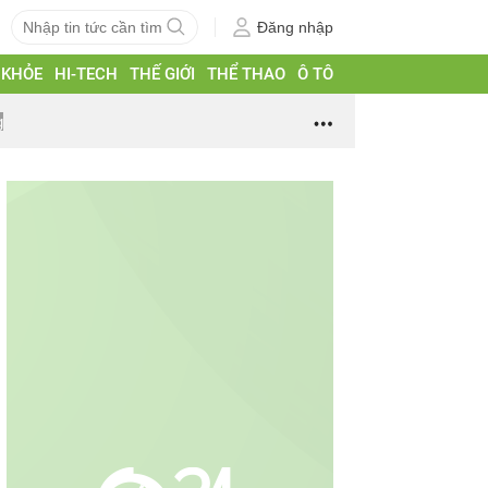
Đăng nhập
 KHỎE
HI-TECH
THẾ GIỚI
THỂ THAO
Ô TÔ
g