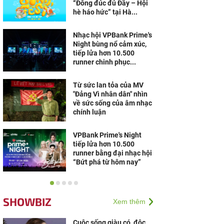
“Đông đúc đủ Đầy – Hội
hè háo hức” tại Hà...
Nhạc hội VPBank Prime's
Night bùng nổ cảm xúc,
tiếp lửa hơn 10.500
runner chinh phục...
Từ sức lan tỏa của MV
"Đảng Vì nhân dân" nhìn
về sức sống của âm nhạc
chính luận
VPBank Prime's Night
tiếp lửa hơn 10.500
runner bằng đại nhạc hội
“Bứt phá từ hôm nay”
Hàng nghìn khán giả
“cháy” cùng S.T Sơn
SHOWBIZ
Xem thêm
Thạch, Bùi Công Nam tại
đêm nhạc VPBank ở Đà
Nẵng
Cuộc sống giàu có, độc