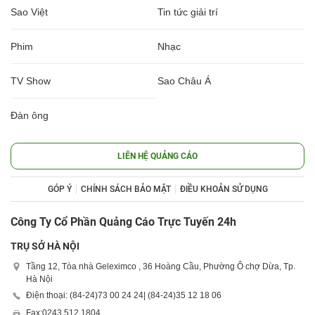
Sao Việt
Tin tức giải trí
Phim
Nhạc
TV Show
Sao Châu Á
Đàn ông
LIÊN HỆ QUẢNG CÁO
GÓP Ý
CHÍNH SÁCH BẢO MẬT
ĐIỀU KHOẢN SỬ DỤNG
Công Ty Cổ Phần Quảng Cáo Trực Tuyến 24h
TRỤ SỞ HÀ NỘI
Tầng 12, Tòa nhà Geleximco , 36 Hoàng Cầu, Phường Ô chợ Dừa, Tp.
Hà Nội
Điện thoại: (84-24)
73 00 24 24
| (84-24)
35 12 18 06
Fax:
0243 512 1804