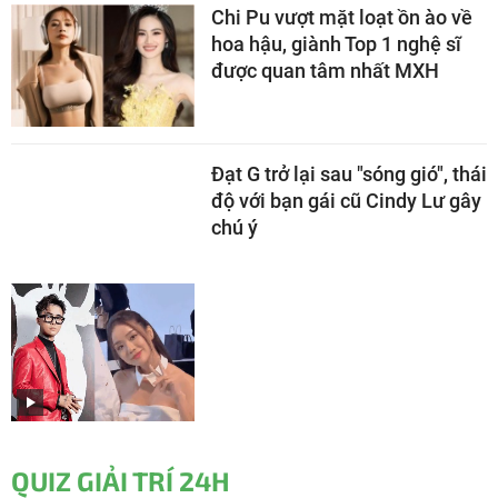
Chi Pu vượt mặt loạt ồn ào về
hoa hậu, giành Top 1 nghệ sĩ
được quan tâm nhất MXH
Đạt G trở lại sau "sóng gió", thái
độ với bạn gái cũ Cindy Lư gây
chú ý
QUIZ GIẢI TRÍ 24H