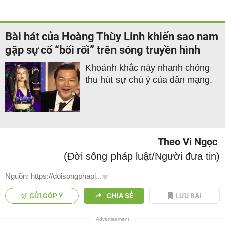
Bài hát của Hoàng Thùy Linh khiến sao nam
gặp sự cố “bối rối” trên sóng truyền hình
Khoảnh khắc này nhanh chóng
thu hút sự chú ý của dân mạng.
Theo Vi Ngọc
(Đời sống pháp luật/Người đưa tin)
Nguồn: https://doisongphapl...
GỬI GÓP Ý
CHIA SẺ
LƯU BÀI