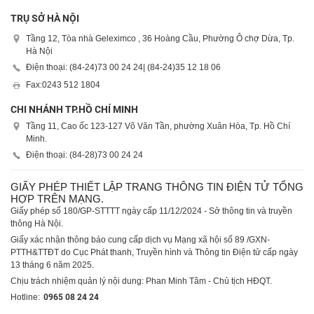
TRỤ SỞ HÀ NỘI
Tầng 12, Tòa nhà Geleximco , 36 Hoàng Cầu, Phường Ô chợ Dừa, Tp.
Hà Nội
Điện thoại: (84-24)
73 00 24 24
| (84-24)
35 12 18 06
Fax:
0243 512 1804
CHI NHÁNH TP.HỒ CHÍ MINH
Tầng 11, Cao ốc 123-127 Võ Văn Tần, phường Xuân Hòa, Tp. Hồ Chí
Minh.
Điện thoại: (84-28)
73 00 24 24
GIẤY PHÉP THIẾT LẬP TRANG THÔNG TIN ĐIỆN TỬ TỔNG
HỢP TRÊN MẠNG.
Giấy phép số 180/GP-STTTT ngày cấp 11/12/2024 - Sở thông tin và truyền
thông Hà Nội.
Giấy xác nhận thông báo cung cấp dịch vụ Mạng xã hội số 89 /GXN-
PTTH&TTĐT do Cục Phát thanh, Truyền hình và Thông tin Điện tử cấp ngày
13 tháng 6 năm 2025.
Chịu trách nhiệm quản lý nội dung: Phan Minh Tâm - Chủ tịch HĐQT.
Hotline:
0965 08 24 24