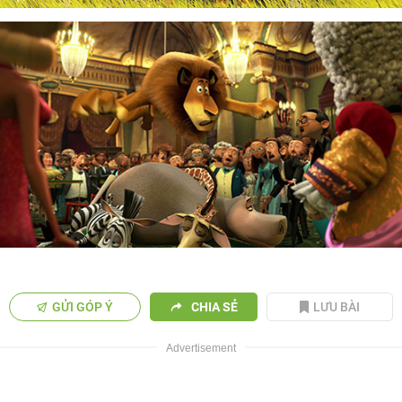
GỬI GÓP Ý
CHIA SẺ
LƯU BÀI