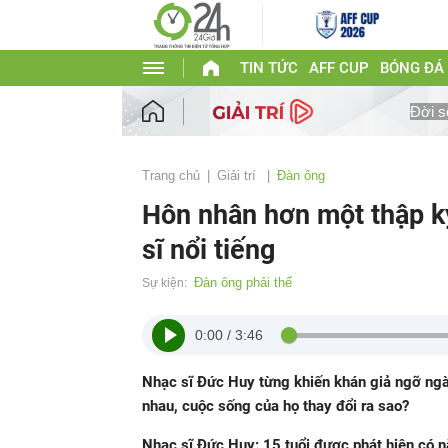
TIN TỨC
AFF CUP
BÓNG ĐÁ
Đời s
Trang chủ
Giải trí
Đàn ông
Hôn nhân hơn một thập k
sĩ nổi tiếng
Đàn ông phải thế
Sự kiện:
0:00
/
3:46
Nhạc sĩ Đức Huy từng khiến khán giả ngỡ ngà
nhau, cuộc sống của họ thay đổi ra sao?
Nhạc sĩ Đức Huy: 15 tuổi được phát hiện có 