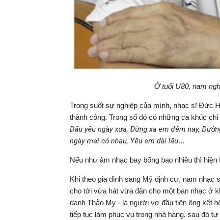
Ở tuổi U80, nam ngh
Trong suốt sự nghiệp của mình, nhạc sĩ Đức Hu
thành công. Trong số đó có những ca khúc chỉ 
Dấu yêu ngày xưa, Đừng xa em đêm nay, Đường 
ngày mai có nhau, Yêu em dài lâu
...
Nếu như âm nhạc bay bổng bao nhiêu thì hiện t
Khi theo gia đình sang Mỹ định cư, nam nhạc 
cho tới vừa hát vừa đàn cho một ban nhạc ở k
danh Thảo My - là người vợ đầu tiên ông kết h
tiếp tục làm phục vụ trong nhà hàng, sau đó t