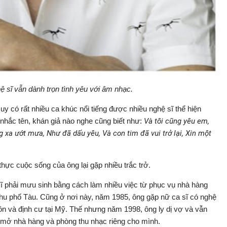
ệ sĩ vẫn dành trọn tình yêu với âm nhạc.
y có rất nhiều ca khúc nổi tiếng được nhiều nghệ sĩ thể hiện
nhắc tên, khán giả nào nghe cũng biết như:
Và tôi cũng yêu em,
xa ướt mưa, Như đã dấu yêu, Và con tim đã vui trở lại, Xin một
hực cuộc sống của ông lại gặp nhiều trắc trở.
sĩ phải mưu sinh bằng cách làm nhiều việc từ phục vụ nhà hàng
hu phố Tàu. Cũng ở nơi này, năm 1985, ông gặp nữ ca sĩ có nghệ
ôn và định cư tại Mỹ. Thế nhưng năm 1998, ông ly dị vợ và vẫn
ự mở nhà hàng và phòng thu nhạc riêng cho mình.