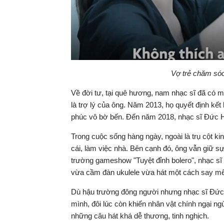
Vợ trẻ chăm sóc
Về đời tư, tại quê hương, nam nhạc sĩ đã có m
là trợ lý của ông. Năm 2013, họ quyết định kết
phúc vô bờ bến. Đến năm 2018, nhạc sĩ Đức Hu
Trong cuộc sống hàng ngày, ngoài là trụ cột k
cái, làm việc nhà. Bên cạnh đó, ông vẫn giữ sự
trường gameshow "Tuyệt đỉnh bolero", nhạc s
vừa cầm đàn ukulele vừa hát một cách say mê 
Dù hậu trường đông người nhưng nhạc sĩ Đức H
mình, đôi lúc còn khiến nhân vật chính ngại ng
những câu hát khá dễ thương, tinh nghịch.