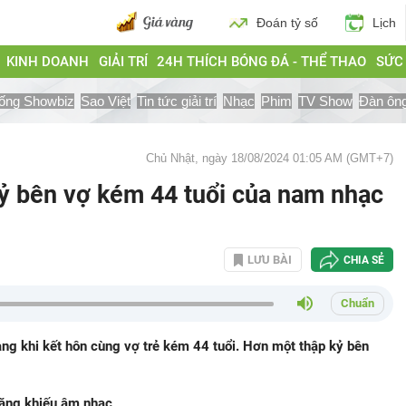
Đoán tỷ số
Lịch
KINH DOANH
GIẢI TRÍ
24H THÍCH BÓNG ĐÁ - THỂ THAO
SỨC
ống Showbiz
Sao Việt
Tin tức giải trí
Nhạc
Phim
TV Show
Đàn ôn
Chủ Nhật, ngày 18/08/2024 01:05 AM (GMT+7)
ỷ bên vợ kém 44 tuổi của nam nhạc
LƯU BÀI
CHIA SẺ
Chuẩn
ng khi kết hôn cùng vợ trẻ kém 44 tuổi. Hơn một thập kỷ bên
năng khiếu âm nhạc