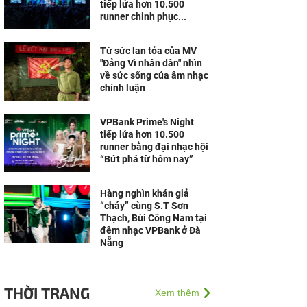
tiếp lửa hơn 10.500
runner chinh phục...
Từ sức lan tỏa của MV
"Đảng Vì nhân dân" nhìn
về sức sống của âm nhạc
chính luận
VPBank Prime's Night
tiếp lửa hơn 10.500
runner bằng đại nhạc hội
“Bứt phá từ hôm nay”
Hàng nghìn khán giả
“cháy” cùng S.T Sơn
Thạch, Bùi Công Nam tại
đêm nhạc VPBank ở Đà
Nẵng
THỜI TRANG
Xem thêm