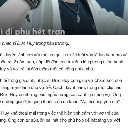
 nhạc sĩ Đức Huy trong hậu trường.
ối duyên lành với với một cô gái kém 44 tuổi vốn là fan hâm mộ và
 hôn rồi 2 năm sau, cặp đôi đón con trai đầu lòng trong niềm hạnh
y và vợ trẻ lại đón thêm một cô công chúa nhỏ.
inh tế trong gia đình, nhạc sĩ Đức Huy còn giúp vợ chăm sóc con
 lãng mạn dành cho vợ trẻ. Cách đây ít năm, trong một clip hậu
ĩ Đức Huy có những phút ngẫu hứng sau cánh gà cùng vợ. Ông
những giai điệu quen thuộc của ca khúc "Và tôi cũng yêu em".
uy khá thoải mái trong việc thể hiện tình cảm với vợ trẻ của
ùng. Ông còn tự sửa lời bài hát cho phù hợp để hát tặng vợ với