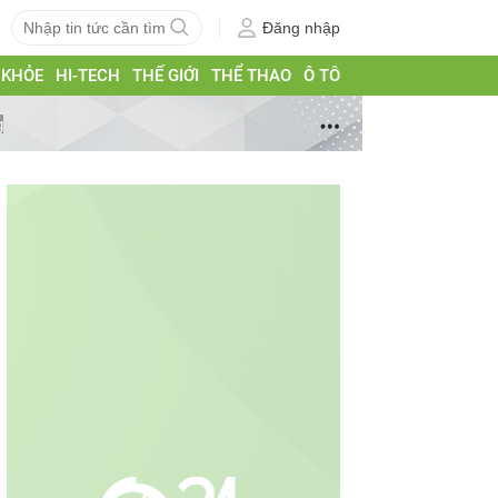
Đăng nhập
 KHỎE
HI-TECH
THẾ GIỚI
THỂ THAO
Ô TÔ
g