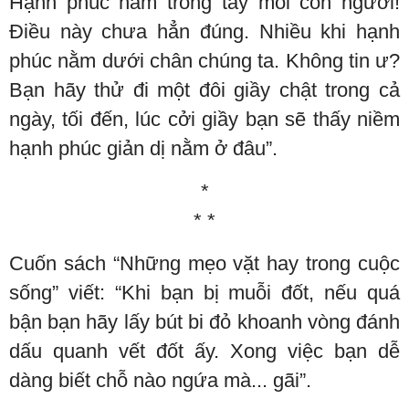
Hạnh phúc nằm trong tay mỗi con người!
Điều này chưa hẳn đúng. Nhiều khi hạnh
phúc nằm dưới chân chúng ta. Không tin ư?
Bạn hãy thử đi một đôi giầy chật trong cả
ngày, tối đến, lúc cởi giầy bạn sẽ thấy niềm
hạnh phúc giản dị nằm ở đâu”.
*
* *
Cuốn sách “Những mẹo vặt hay trong cuộc
sống” viết: “Khi bạn bị muỗi đốt, nếu quá
bận bạn hãy lấy bút bi đỏ khoanh vòng đánh
dấu quanh vết đốt ấy. Xong việc bạn dễ
dàng biết chỗ nào ngứa mà... gãi”.