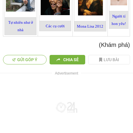
Người tí
Tự nhiên như ở
hon yêu!
Các cụ cười
Mona Lisa 2012
nhà
(Khám phá)
GỬI GÓP Ý
CHIA SẺ
LƯU BÀI