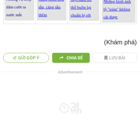
Nh
ững h
ình
ảnh
d
âm c
ư
ời ra
s
ầu, c
àng s
ầu
th
ố
bu
ồn l
ại
l
ộ "n
úm" kh
ông
n
ư
ớc m
ắt
th
êm
chu
ẩn b
ị t
ới
c
ãi
đ
ư
ợc
(Khám phá)
GỬI GÓP Ý
CHIA SẺ
LƯU BÀI