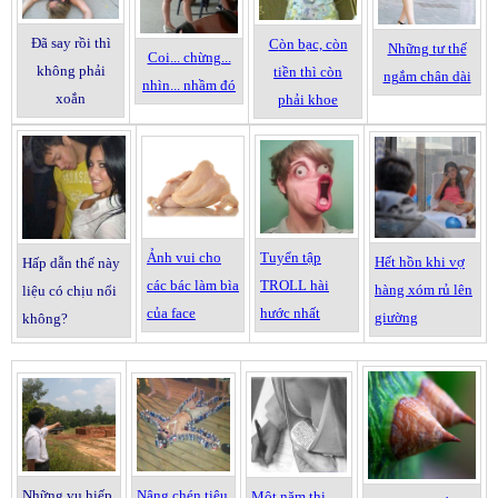
Đ
ã say r
ồi th
ì
C
òn b
ạc, c
òn
Nh
ững t
ư th
ế
Coi
... ch
ừng...
kh
ông ph
ải
ti
ền th
ì c
òn
ng
ắm ch
ân d
ài
nh
ìn
... nh
ầm
đ
ó
xo
ắn
ph
ải khoe
Ảnh vui cho
Tuy
ển t
ập
H
ết h
ồn khi v
ợ
H
ấp d
ẫn th
ế n
ày
c
ác b
ác l
àm
b
ìa
TROLL h
ài
h
àng x
óm r
ủ
l
ên
li
ệu c
ó ch
ịu n
ổi
c
ủa
face
h
ước nh
ất
gi
ư
ờng
kh
ông?
Nh
ững v
ụ hi
ếp
N
âng ch
én ti
êu
M
ột n
ăm thi