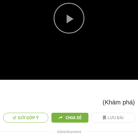
Play
Video
(Khám phá)
GỬI GÓP Ý
CHIA SẺ
LƯU BÀI