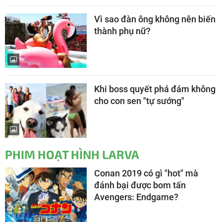
Vì sao đàn ông không nên biến
thành phụ nữ?
Khi boss quyết phá đám không
cho con sen "tự sướng"
PHIM HOẠT HÌNH LARVA
Conan 2019 có gì "hot" mà
đánh bại được bom tấn
Avengers: Endgame?