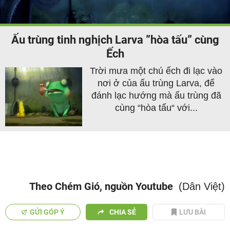
Video
Ấu trùng tinh nghịch Larva ”hòa tấu” cùng
Ếch
Trời mưa một chú ếch đi lạc vào
nơi ở của ấu trùng Larva, để
đánh lạc hướng mà ấu trùng đã
cùng “hòa tấu“ với...
Theo Chém Gió, nguồn Youtube
(Dân Việt)
GỬI GÓP Ý
CHIA SẺ
LƯU BÀI