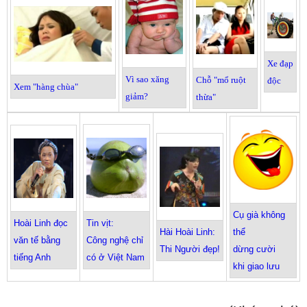
Xe đạp
Vì sao xăng
Chỗ "mổ ruột
độc
Xem "hàng chùa"
giảm?
thừa"
Cụ già không
Hoài Linh đọc
Tin vịt:
Hài Hoài Linh:
thể
văn tế bằng
Công nghệ chỉ
Thi Người đẹp!
dừng cười
tiếng Anh
có ở Việt Nam
khi giao lưu