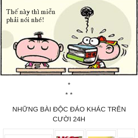
*
* *
NHỮNG BÀI ĐỘC ĐÁO KHÁC TRÊN
CƯỜI 24H