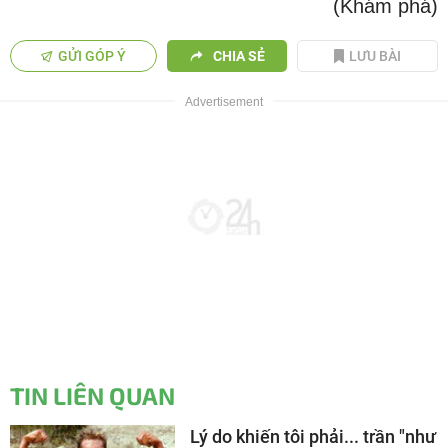
(Khám phá)
GỬI GÓP Ý
CHIA SẺ
LƯU BÀI
TIN LIÊN QUAN
Lý do khiến tôi phải... trần "như