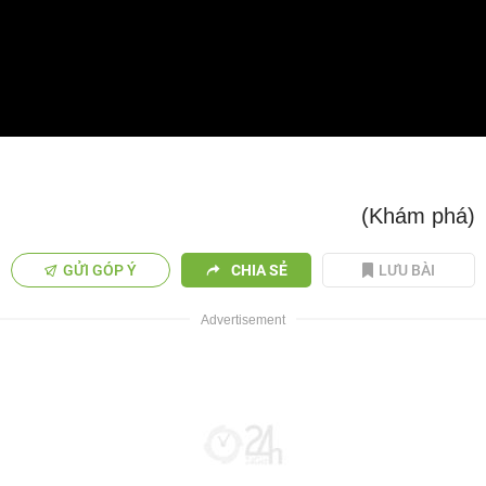
Video
(Khám phá)
GỬI GÓP Ý
CHIA SẺ
LƯU BÀI