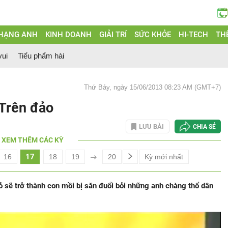
 HẠNG ANH
KINH DOANH
GIẢI TRÍ
SỨC KHỎE
HI-TECH
THẾ
vui
Tiểu phẩm hài
Thứ Bảy, ngày 15/06/2013 08:23 AM (GMT+7)
 Trên đảo
LƯU BÀI
CHIA SẺ
XEM THÊM CÁC KỲ
17
16
18
19
20
Kỳ mới nhất
ỏ sẽ trở thành con mồi bị săn đuổi bỏi những anh chàng thổ dân