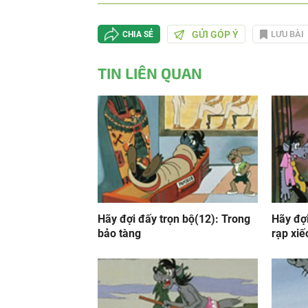
tại
GỬI GÓP Ý
LƯU BÀI
CHIA SẺ
TIN LIÊN QUAN
Hãy đợi đấy trọn bộ(12): Trong
Hãy đợi
bảo tàng
rạp xiế