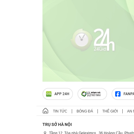
APP 24H
FANP
TIN TỨC
BÓNG ĐÁ
THẾ GIỚI
AN 
TRỤ SỞ HÀ NỘI
Tầng 12, Tòa nhà Geleximco , 36 Hoàng Cầu, Phườ