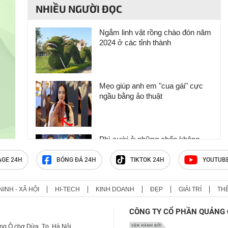
NHIỀU NGƯỜI ĐỌC
Ngắm linh vật rồng chào đón năm
2024 ở các tỉnh thành
Mẹo giúp anh em "cua gái" cực
ngầu bằng ảo thuật
Phì cười ở những chốn không
nên cười
AGE 24H
BÓNG ĐÁ 24H
TIKTOK 24H
YOUTUB
NINH - XÃ HỘI
HI-TECH
KINH DOANH
ĐẸP
GIẢI TRÍ
TH
Có thể dỗi người yêu nhưng quyết
không dỗi tiền
CÔNG TY CỔ PHẦN QUẢNG 
ng Ô chợ Dừa, Tp. Hà Nội