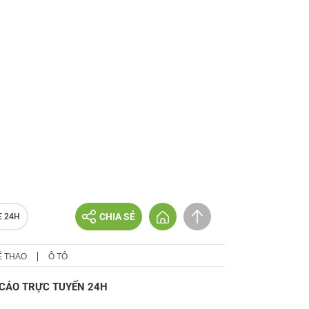
CHIA SẺ
E 24H
Ể THAO
Ô TÔ
CÁO TRỰC TUYẾN 24H