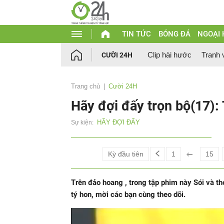
TIN TỨC
BÓNG ĐÁ
NGOẠI
Clip hài hước
Tranh 
CƯỜI 24H
Trang chủ
Cười 24H
Hãy đợi đấy trọn bộ(17):
HÃY ĐỢI ĐẤY
Sự kiện:
Kỳ đầu tiên
1
15
Trên đảo hoang , trong tập phim này Sói và th
tý hon, mời các bạn cùng theo dõi.