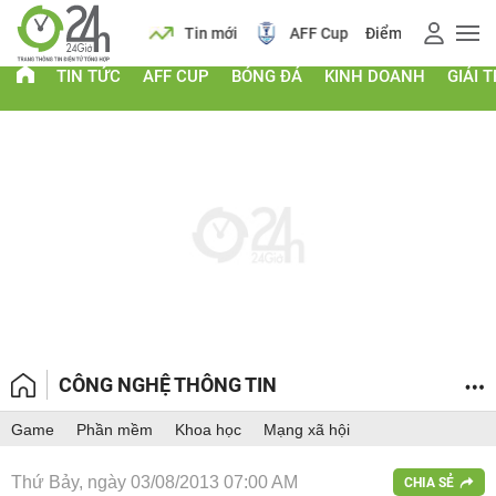
 vàng
Lịch
Tin mới
AFF Cup
Điểm chuẩn 2026
TIN TỨC
AFF CUP
BÓNG ĐÁ
KINH DOANH
GIẢI T
CÔNG NGHỆ THÔNG TIN
Game
Phần mềm
Khoa học
Mạng xã hội
Thứ Bảy, ngày 03/08/2013 07:00 AM
CHIA SẺ