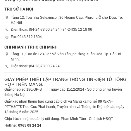
TRỤ SỞ HÀ NỘI
Tầng 12, Tòa nhà Geleximco , 36 Hoàng Cầu, Phường Ô chợ Dừa, Tp.
Hà Nội
Điện thoại: (84-24)
73 00 24 24
| (84-24)
35 12 18 06
Fax:
0243 512 1804
CHI NHÁNH TP.HỒ CHÍ MINH
Tầng 11, Cao ốc 123-127 Võ Văn Tần, phường Xuân Hòa, Tp. Hồ Chí
Minh.
Điện thoại: (84-28)
73 00 24 24
GIẤY PHÉP THIẾT LẬP TRANG THÔNG TIN ĐIỆN TỬ TỔNG
HỢP TRÊN MẠNG.
Giấy phép số 180/GP-STTTT ngày cấp 11/12/2024 - Sở thông tin và truyền
thông Hà Nội.
Giấy xác nhận thông báo cung cấp dịch vụ Mạng xã hội số 89 /GXN-
PTTH&TTĐT do Cục Phát thanh, Truyền hình và Thông tin Điện tử cấp ngày
13 tháng 6 năm 2025.
Chịu trách nhiệm quản lý nội dung: Phan Minh Tâm - Chủ tịch HĐQT.
Hotline:
0965 08 24 24