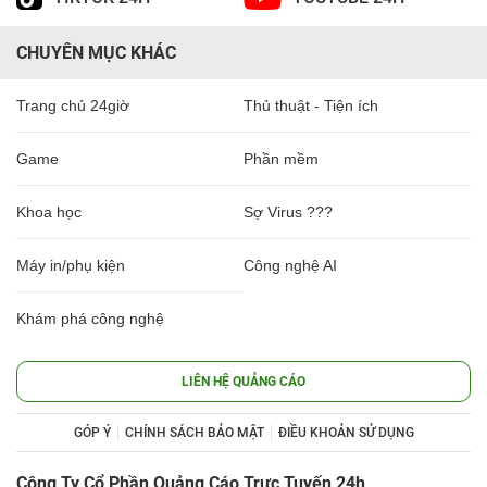
CHUYÊN MỤC KHÁC
Trang chủ 24giờ
Thủ thuật - Tiện ích
Game
Phần mềm
Khoa học
Sợ Virus ???
Máy in/phụ kiện
Công nghệ AI
Khám phá công nghệ
LIÊN HỆ QUẢNG CÁO
GÓP Ý
CHÍNH SÁCH BẢO MẬT
ĐIỀU KHOẢN SỬ DỤNG
Công Ty Cổ Phần Quảng Cáo Trực Tuyến 24h