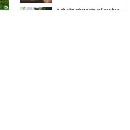
Xuất hiện robot nhân mã cao hơn
2 mét, mang cưa máy chuyên
cứu hộ
Xôn xao clip robot "tung cước" tấn
công nhân viên văn phòng ngay
trong ngày đầu đi làm