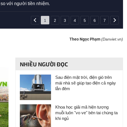
 so với người tiền nhiệm.
1
2
3
4
5
6
7
Theo Ngọc Phạm
(Danviet.vn)
NHIỀU NGƯỜI ĐỌC
Sau điện mặt trời, điện gió trên
mái nhà sẽ giúp tạo điện cả ngày
lẫn đêm
Khoa học giải mã hiện tượng
muỗi luôn "vo ve" bên tai chúng ta
khi ngủ