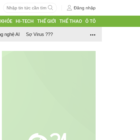
Đăng nhập
 KHỎE
HI-TECH
THẾ GIỚI
THỂ THAO
Ô TÔ
g nghệ AI
Sợ Virus ???