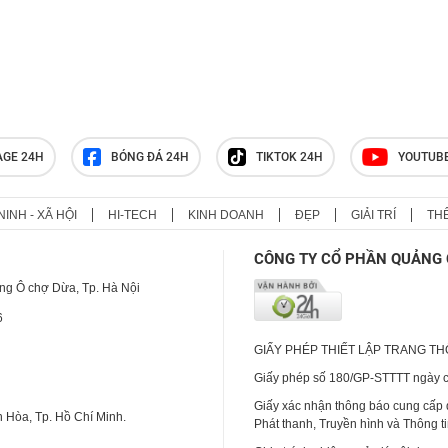
AGE 24H
BÓNG ĐÁ 24H
TIKTOK 24H
YOUTUB
NINH - XÃ HỘI
HI-TECH
KINH DOANH
ĐẸP
GIẢI TRÍ
TH
CÔNG TY CỔ PHẦN QUẢNG 
ng Ô chợ Dừa, Tp. Hà Nội
6
GIẤY PHÉP THIẾT LẬP TRANG T
Giấy phép số 180/GP-STTTT ngày cấ
Giấy xác nhận thông báo cung cấp
 Hòa, Tp. Hồ Chí Minh.
Phát thanh, Truyền hình và Thông t