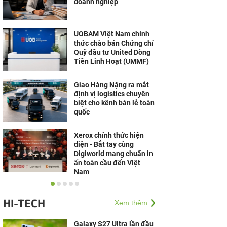
doanh nghiệp
UOBAM Việt Nam chính
thức chào bán Chứng chỉ
Quỹ đầu tư United Dòng
Tiền Linh Hoạt (UMMF)
Giao Hàng Nặng ra mắt
định vị logistics chuyên
biệt cho kênh bán lẻ toàn
quốc
Xerox chính thức hiện
diện - Bắt tay cùng
Digiworld mang chuẩn in
ấn toàn cầu đến Việt
Nam
Cộng đồng Võ Lâm
nguyên bản mong chờ Võ
HI-TECH
Xem thêm
Lâm Tình Kiếm 3D
Alphatest
Galaxy S27 Ultra lần đầu