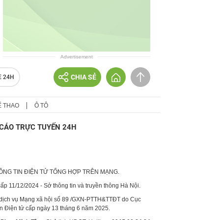
Advertisement
CHIA SẺ
E 24H
Ể THAO
Ô TÔ
CÁO TRỰC TUYẾN 24H
HÔNG TIN ĐIỆN TỬ TỔNG HỢP TRÊN MẠNG.
p 11/12/2024 - Sở thông tin và truyền thông Hà Nội.
 dịch vụ Mạng xã hội số 89 /GXN-PTTH&TTĐT do Cục
in Điện tử cấp ngày 13 tháng 6 năm 2025.