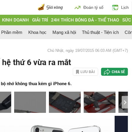
Đoán tỷ số
Lịch
KINH DOANH
GIẢI TRÍ
24H THÍCH BÓNG ĐÁ - THỂ THAO
SỨC
Phần mềm
Khoa học
Mạng xã hội
Thủ thuật - Tiện ích
Côn
Chủ Nhật, ngày 19/07/2015 06:03 AM (GMT+7)
 hệ thứ 6 vừa ra mắt
LƯU BÀI
CHIA SẺ
à bộ nhớ không thua kém gì iPhone 6.