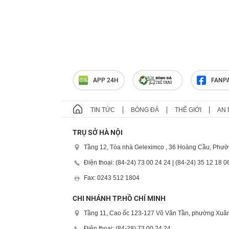
APP 24H
FANP
TIN TỨC
BÓNG ĐÁ
THẾ GIỚI
AN 
TRỤ SỞ HÀ NỘI
Tầng 12, Tòa nhà Geleximco , 36 Hoàng Cầu, Phườ
Điện thoại: (84-24) 73 00 24 24 | (84-24) 35 12 18 0
Fax: 0243 512 1804
CHI NHÁNH TP.HỒ CHÍ MINH
Tầng 11, Cao ốc 123-127 Võ Văn Tần, phường Xuân
Điện thoại: (84-28) 73 00 24 24