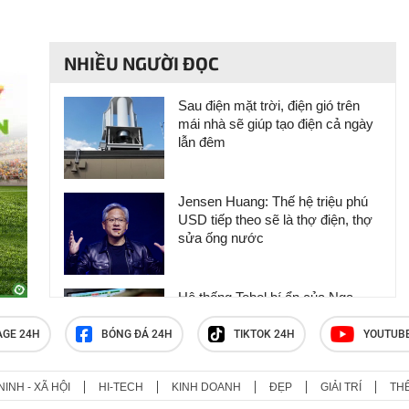
NHIỀU NGƯỜI ĐỌC
Sau điện mặt trời, điện gió trên
mái nhà sẽ giúp tạo điện cả ngày
lẫn đêm
Jensen Huang: Thế hệ triệu phú
USD tiếp theo sẽ là thợ điện, thợ
sửa ống nước
Hệ thống Tobol bí ẩn của Nga
khiến Starlink và GPS NATO ‘tê
liệt’
AGE 24H
BÓNG ĐÁ 24H
TIKTOK 24H
YOUTUB
NINH - XÃ HỘI
HI-TECH
KINH DOANH
ĐẸP
GIẢI TRÍ
TH
Video cặp đôi có hành động thân