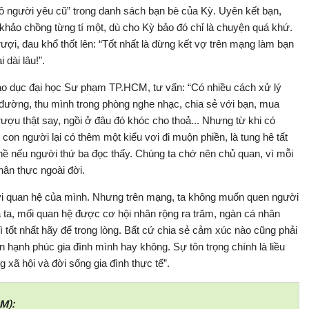
ô người yêu cũ” trong danh sách bạn bè của Kỳ. Uyên kết bạn,
ra khảo chồng từng tí một, dù cho Kỳ bảo đó chỉ là chuyện quá khứ.
ượi, đau khổ thốt lên: “Tốt nhất là đừng kết vợ trên mạng làm bạn
 dài lâu!”.
iáo dục đại học Sư phạm TP.HCM, tư vấn: “Có nhiều cách xử lý
 đường, thu mình trong phòng nghe nhạc, chia sẻ với bạn, mua
rượu thật say, ngồi ở đâu đó khóc cho thoả... Nhưng từ khi có
on người lại có thêm một kiểu vơi đi muộn phiền, là tung hê tất
 nề nếu người thứ ba đọc thấy. Chúng ta chớ nên chủ quan, vì mỗi
hân thực ngoài đời.
 vi quan hệ của mình. Nhưng trên mạng, ta không muốn quen người
 ta, mối quan hệ được cơ hội nhân rộng ra trăm, ngàn cá nhân
hì tốt nhất hãy để trong lòng. Bất cứ chia sẻ cảm xúc nào cũng phải
 hạnh phúc gia đình mình hay không. Sự tôn trọng chính là liều
 xã hội và đời sống gia đình thực tế”.
M):