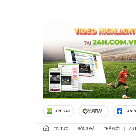
APP 24H
FANP
TIN TỨC
BÓNG ĐÁ
THẾ GIỚI
AN 