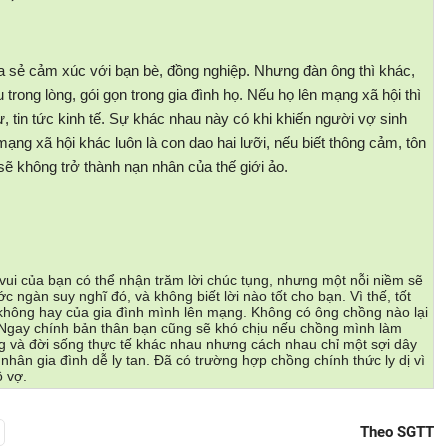
ia sẻ cảm xúc với bạn bè, đồng nghiệp. Nhưng đàn ông thì khác,
ong lòng, gói gọn trong gia đình họ. Nếu họ lên mạng xã hội thì
ự, tin tức kinh tế. Sự khác nhau này có khi khiến người vợ sinh
ng xã hội khác luôn là con dao hai lưỡi, nếu biết thông cảm, tôn
sẽ không trở thành nạn nhân của thế giới ảo.
m vui của bạn có thể nhận trăm lời chúc tụng, nhưng một nỗi niềm sẽ
c ngàn suy nghĩ đó, và không biết lời nào tốt cho bạn. Vì thế, tốt
không hay của gia đình mình lên mạng. Không có ông chồng nào lại
. Ngay chính bản thân bạn cũng sẽ khó chịu nếu chồng mình làm
g và đời sống thực tế khác nhau nhưng cách nhau chỉ một sợi dây
ân gia đình dễ ly tan. Đã có trường hợp chồng chính thức ly dị vì
ô vợ.
Theo SGTT