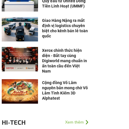
Quỹ đầu tư United Dòng
Tiền Linh Hoạt (UMMF)
Giao Hàng Nặng ra mắt
định vị logistics chuyên
biệt cho kênh bán lẻ toàn
quốc
Xerox chính thức hiện
diện - Bắt tay cùng
Digiworld mang chuẩn in
ấn toàn cầu đến Việt
Nam
Cộng đồng Võ Lâm
nguyên bản mong chờ Võ
Lâm Tình Kiếm 3D
Alphatest
HI-TECH
Xem thêm