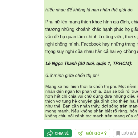
Hiểu nhau để không là nạn nhân thế giới ảo
Phụ nữ lên mạng thích khoe hình gia đình, ch
thường những khoảnh khắc hạnh phúc họ giấu tr
vấn đề họ quan tâm chính là công việc, thời s
nghi chồng mình. Facebook hay những trang mạ
trọng suy nghĩ của nhau hẳn cả hai vợ chồng 
Lê Ngọc Thanh (30 tuổi, quận 1, TP.HCM):
Giữ mình giữa chốn thị phi
Mạng xã hội hiện thời là chốn thị phi. Một niề
nhận đến ngàn lời phân chia. Bạn sẽ bối rối trướ
hơn hết chỉ chia vui chứ đừng đưa những điều 
thích vợ tung hê chuyện gia đình cho thiên hạ
như thế. Bạn cần nhận thấy, đời sống trên mạn
mong manh. Nếu không phân biệt rõ ràng, hôn nh
không chịu nổi cảnh tọc mạch trên mạng của c
GỬI GÓP Ý
LƯU BÀI
CHIA SẺ