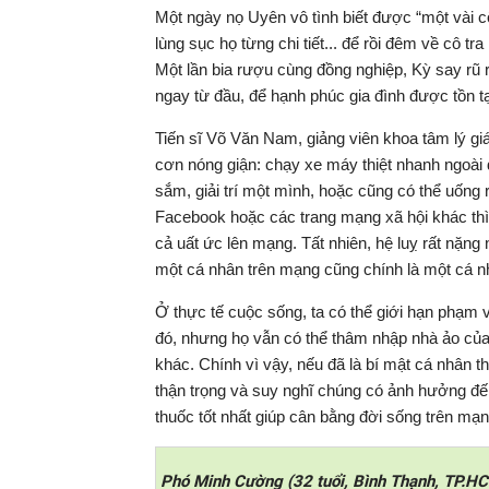
Một ngày nọ Uyên vô tình biết được “một vài c
lùng sục họ từng chi tiết... để rồi đêm về cô t
Một lần bia rượu cùng đồng nghiệp, Kỳ say rũ r
ngay từ đầu, để hạnh phúc gia đình được tồn tại
Tiến sĩ Võ Văn Nam, giảng viên khoa tâm lý g
cơn nóng giận: chạy xe máy thiệt nhanh ngoài
sắm, giải trí một mình, hoặc cũng có thể uống 
Facebook hoặc các trang mạng xã hội khác thì c
cả uất ức lên mạng. Tất nhiên, hệ luỵ rất nặng
một cá nhân trên mạng cũng chính là một cá n
Ở thực tế cuộc sống, ta có thể giới hạn phạm
đó, nhưng họ vẫn có thể thâm nhập nhà ảo của
khác. Chính vì vậy, nếu đã là bí mật cá nhân t
thận trọng và suy nghĩ chúng có ảnh hưởng đến
thuốc tốt nhất giúp cân bằng đời sống trên mạng
Phó Minh Cường (32 tuổi, Bình Thạnh, TP.HC