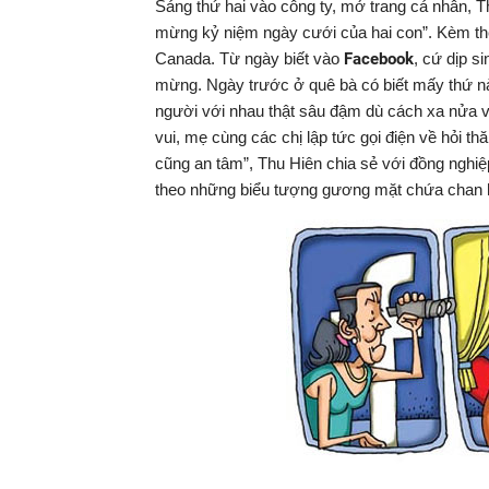
Sáng thứ hai vào công ty, mở trang cá nhân, 
mừng kỷ niệm ngày cưới của hai con”. Kèm the
Canada. Từ ngày biết vào
Facebook
, cứ dịp s
mừng. Ngày trước ở quê bà có biết mấy thứ nà
người với nhau thật sâu đậm dù cách xa nửa vò
vui, mẹ cùng các chị lập tức gọi điện về hỏi
cũng an tâm”, Thu Hiên chia sẻ với đồng nghiệ
theo những biểu tượng gương mặt chứa chan 