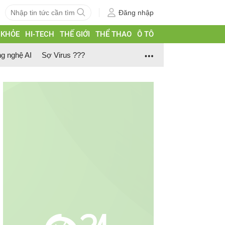
Đăng nhập
 KHỎE
HI-TECH
THẾ GIỚI
THỂ THAO
Ô TÔ
g nghệ AI
Sợ Virus ???