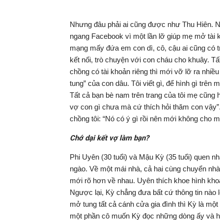
Nhưng đâu phải ai cũng được như Thu Hiên. N
ngang Facebook vì một lần lỡ giúp mẹ mở tài k
mạng mấy đứa em con dì, cô, cậu ai cũng có tr
kết nối, trò chuyện với con cháu cho khuây. T
chồng có tài khoản riêng thì mới vỡ lỡ ra nhiều
tung” của con dâu. Tôi viết gì, để hình gì trên 
Tất cả bạn bè nam trên trang của tôi mẹ cũng h
vợ con gì chưa mà cứ thích hỏi thăm con vậy”. 
chồng tôi: “Nó có ý gì rồi nên mới không cho m
Chớ dại kết vợ làm bạn?
Phi Uyên (30 tuổi) và Mậu Kỳ (35 tuổi) quen n
ngào. Về một mái nhà, cả hai cùng chuyển nhà
mới rõ hơn về nhau. Uyên thích khoe hình khoả
Ngược lại, Kỳ chẳng đưa bất cứ thông tin nào
mở tung tất cả cánh cửa gia đình thì Kỳ là mộ
một phần cô muốn Kỳ đọc những dòng ấy và h