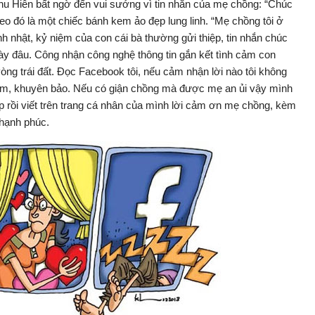
Thu Hiên bất ngờ đến vui sướng vì tin nhắn của mẹ chồng: “Chúc
o đó là một chiếc bánh kem ảo đẹp lung linh. “Mẹ chồng tôi ở
inh nhật, kỷ niệm của con cái bà thường gửi thiệp, tin nhắn chúc
y đâu. Công nhận công nghệ thông tin gắn kết tình cảm con
ng trái đất. Đọc Facebook tôi, nếu cảm nhận lời nào tôi không
 thăm, khuyên bảo. Nếu có giận chồng mà được mẹ an ủi vậy mình
p rồi viết trên trang cá nhân của mình lời cảm ơn mẹ chồng, kèm
hạnh phúc.