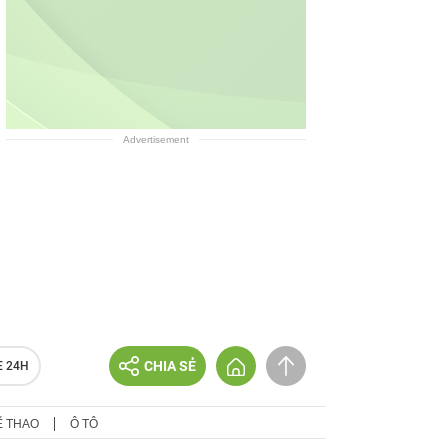
Advertisement
CHIA SẺ
E 24H
Ể THAO
Ô TÔ