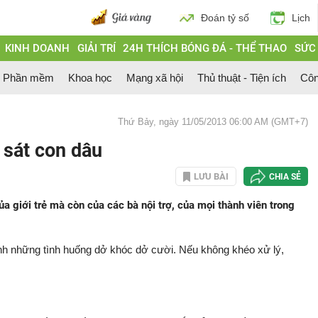
Đoán tỷ số
Lịch
KINH DOANH
GIẢI TRÍ
24H THÍCH BÓNG ĐÁ - THỂ THAO
SỨC
Phần mềm
Khoa học
Mạng xã hội
Thủ thuật - Tiện ích
Côn
Thứ Bảy, ngày 11/05/2013 06:00 AM (GMT+7)
sát con dâu
LƯU BÀI
CHIA SẺ
a giới trẻ mà còn của các bà nội trợ, của mọi thành viên trong
 sinh những tình huống dở khóc dở cười. Nếu không khéo xử lý,