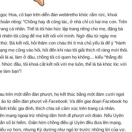
gọc Hoa, cô bạn trên diễn đàn webtretho khóc rấm rức, khoá
hoản riêng: “Chồng hay đi công tác, ở nhà chỉ có hai mẹ con. Trên
ang cá nhân. Thế là tôi háo hức lập trang riêng cho mẹ, đặng bà
ất nhiên tôi cũng để mẹ kết nối với mình. Ngờ đâu từ ngày mẹ
 thứ. Bà kết nối, hỏi thăm con cháu thì ít mà chủ yếu là để ý “hành
mạng mẹ cũng vào hỏi, hỏi đến khi nào tôi giải thích rõ ràng mới thôi.
ỏi là ai, làm ở đâu, chồng tôi có quen họ không… kiểu “thằng đó
Nhức đầu, tôi khoá cắt kết nối với mẹ luôn, thế là bà khóc lóc với
ẹ làm bạn”!
hau trên một diễn đàn phượt, họ kết thúc bằng một đám cưới ngọt
 ảo từ diễn đàn phượt về
Facebook
. Và đến giai đoạn Facebook họ
nh khắc gia đình, thích chia sẻ cảm xúc trên trang cá nhân.
 lên mạng ngoại trừ những tấm hình đi phượt với đoàn. Nếu Uyên
t ẩn số bí hiểm. Giận hờn chồng điều gì Uyên đều đưa lên mạng,
iểu vợ hơn, nhưng Kỳ dường như ngó lơ trước những lời của vợ.