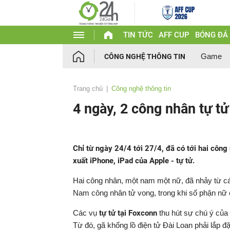
TIN TỨC
AFF CUP
BÓNG ĐÁ
Game
CÔNG NGHỆ THÔNG TIN
Trang chủ
Công nghệ thông tin
4 ngày, 2 công nhân tự tử
Chỉ từ ngày 24/4 tới 27/4, đã có tới hai công
xuất iPhone, iPad của Apple - tự tử.
Hai công nhân, một nam một nữ, đã nhảy từ các 
Nam công nhân tử vong, trong khi số phận nữ
Các vụ
tự tử tại Foxconn
thu hút sự chú ý của 
Từ đó, gã khổng lồ điện tử Đài Loan phải lắp đặ