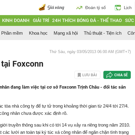
Đoán tỷ số
Lịch
KINH DOANH
GIẢI TRÍ
24H THÍCH BÓNG ĐÁ - THỂ THAO
SỨC
Phần mềm
Khoa học
Mạng xã hội
Thủ thuật - Tiện ích
Côn
Thứ Sáu, ngày 03/05/2013 06:00 AM (GMT+7)
 tại Foxconn
LƯU BÀI
CHIA SẺ
 nhân đang làm việc tại cơ sở Foxconn Trịnh Châu - đối tác sản
tòa nhà công ty để tự tử trong khoảng thời gian từ 24/4 tới 27/4.
 công nhân chưa được xác định rõ.
giới truyền thông sau khi có tới 14 vụ xảy ra riêng trong năm 2010.
t các lưới an toàn tại ký túc xá công nhân để ngăn chặn tình trạng