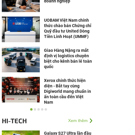
doanh nghiệp
UOBAM Việt Nam chính
thức chào bán Chứng chỉ
Quỹ đầu tư United Dòng
Tiền Linh Hoạt (UMMF)
Giao Hàng Nặng ra mắt
định vị logistics chuyên
biệt cho kênh bán lẻ toàn
quốc
Xerox chính thức hiện
diện - Bắt tay cùng
Digiworld mang chuẩn in
ấn toàn cầu đến Việt
Nam
Cộng đồng Võ Lâm
nguyên bản mong chờ Võ
HI-TECH
Xem thêm
Lâm Tình Kiếm 3D
Alphatest
Galaxy S27 Ultra lần đầu