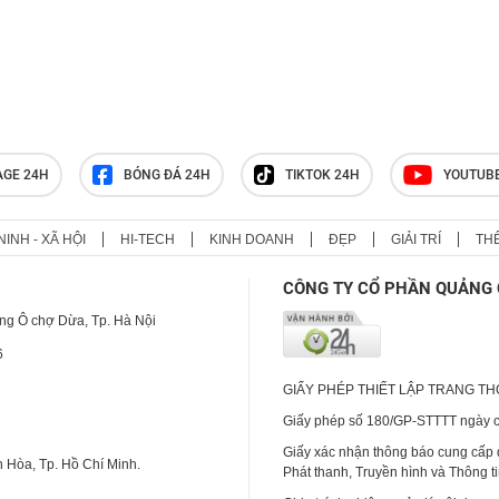
AGE 24H
BÓNG ĐÁ 24H
TIKTOK 24H
YOUTUB
NINH - XÃ HỘI
HI-TECH
KINH DOANH
ĐẸP
GIẢI TRÍ
TH
CÔNG TY CỔ PHẦN QUẢNG 
ng Ô chợ Dừa, Tp. Hà Nội
6
GIẤY PHÉP THIẾT LẬP TRANG T
Giấy phép số 180/GP-STTTT ngày cấ
Giấy xác nhận thông báo cung cấp
 Hòa, Tp. Hồ Chí Minh.
Phát thanh, Truyền hình và Thông t