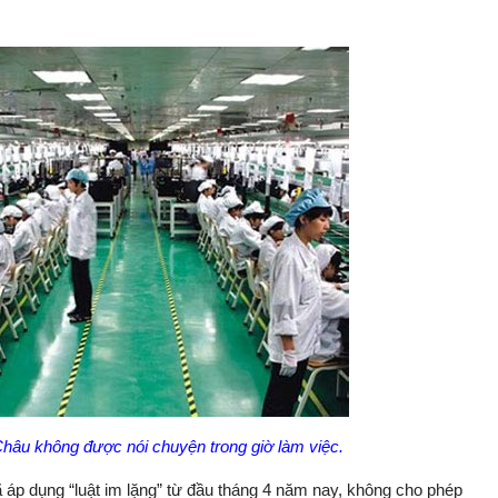
hâu không được nói chuyện trong giờ làm việc.
 áp dụng “luật im lặng” từ đầu tháng 4 năm nay, không cho phép