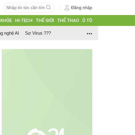
Đăng nhập
 KHỎE
HI-TECH
THẾ GIỚI
THỂ THAO
Ô TÔ
g nghệ AI
Sợ Virus ???