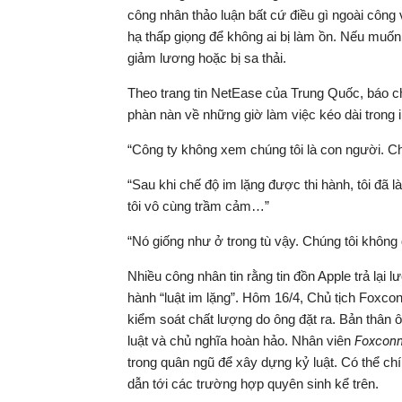
công nhân thảo luận bất cứ điều gì ngoài công 
hạ thấp giọng để không ai bị làm ồn. Nếu muốn
giảm lương hoặc bị sa thải.
Theo trang tin NetEase của Trung Quốc, báo ch
phàn nàn về những giờ làm việc kéo dài trong i
“Công ty không xem chúng tôi là con người. Ch
“Sau khi chế độ im lặng được thi hành, tôi đã 
tôi vô cùng trầm cảm…”
“Nó giống như ở trong tù vậy. Chúng tôi không
Nhiều công nhân tin rằng tin đồn Apple trả lại
hành “luật im lặng”. Hôm 16/4, Chủ tịch Foxco
kiểm soát chất lượng do ông đặt ra. Bản thân 
luật và chủ nghĩa hoàn hảo. Nhân viên
Foxcon
trong quân ngũ để xây dựng kỷ luật. Có thể ch
dẫn tới các trường hợp quyên sinh kể trên.