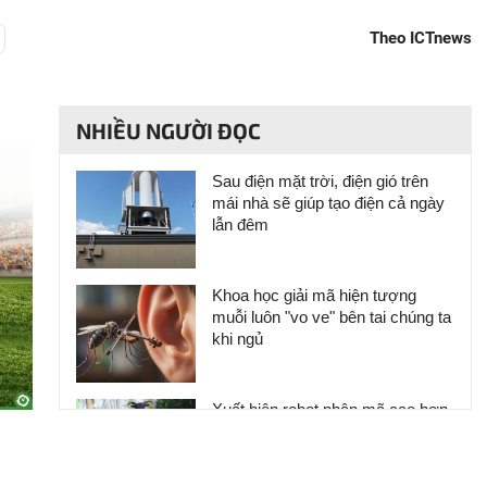
Theo ICTnews
NHIỀU NGƯỜI ĐỌC
Sau điện mặt trời, điện gió trên
mái nhà sẽ giúp tạo điện cả ngày
lẫn đêm
Khoa học giải mã hiện tượng
muỗi luôn "vo ve" bên tai chúng ta
khi ngủ
Xuất hiện robot nhân mã cao hơn
2 mét, mang cưa máy chuyên
cứu hộ