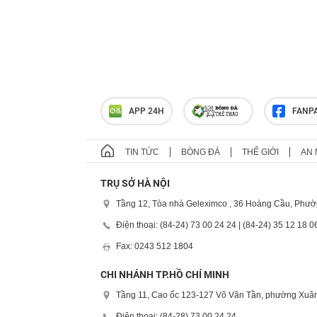
APP 24H
FANP
TIN TỨC
BÓNG ĐÁ
THẾ GIỚI
AN 
TRỤ SỞ HÀ NỘI
Tầng 12, Tòa nhà Geleximco , 36 Hoàng Cầu, Phườ
Điện thoại: (84-24) 73 00 24 24 | (84-24) 35 12 18 0
Fax: 0243 512 1804
CHI NHÁNH TP.HỒ CHÍ MINH
Tầng 11, Cao ốc 123-127 Võ Văn Tần, phường Xuân
Điện thoại: (84-28) 73 00 24 24