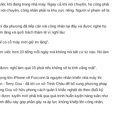
việc khi đang trong nhà máy. Ngay cả khi nói chuyện, họ cũng phải
 nói chuyện, công nhân phải ra khu vực riêng. Người vi phạm sẽ bị
í địa phương đã tiếp cận vài công nhân tại đây và được nghe họ
m lặng và qưở trách thậm tệ vì nghỉ lâu:
ỉ có cỗ máy mới giữ im lặng”.
làm việc hơn 10 tiếng mỗi ngày mà không nói bất cứ từ nào. Nó làm
 được nghỉ làm quá 15 phút nếu không sẽ bị tính vắng mặt”.
 lượng lớn iPhone về Foxconn là nguyên nhân khiến nhà máy thi
nn - Terry Gou - đã tới cơ sở Trịnh Châu để bổ sung phương pháp
ông Gou sở hữu phong cách quản lí khắc nghiệt do theo đuổi kỷ
n
được tuyển mới phải trải qua quá trình huấn luyện hàng tuần như
ính điều này góp phần gây ra áp lực khủng khiếp lên công nhân,