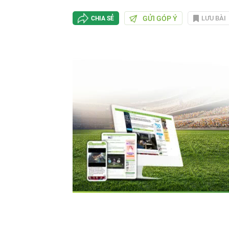
GỬI GÓP Ý
LƯU BÀI
CHIA SẺ