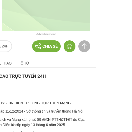
Advertisement
CHIA SẺ
E 24H
Ể THAO
Ô TÔ
CÁO TRỰC TUYẾN 24H
HÔNG TIN ĐIỆN TỬ TỔNG HỢP TRÊN MẠNG.
p 11/12/2024 - Sở thông tin và truyền thông Hà Nội.
 dịch vụ Mạng xã hội số 89 /GXN-PTTH&TTĐT do Cục
in Điện tử cấp ngày 13 tháng 6 năm 2025.