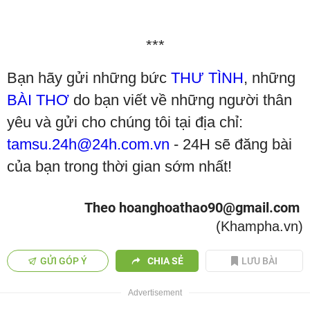
***
Bạn hãy gửi những bức
THƯ TÌNH
, những
BÀI THƠ
do bạn viết về những người thân
yêu và gửi cho chúng tôi tại địa chỉ:
tamsu.24h@24h.com.vn
- 24H sẽ đăng bài
của bạn trong thời gian sớm nhất!
Theo hoanghoathao90@gmail.com
(Khampha.vn)
GỬI GÓP Ý
CHIA SẺ
LƯU BÀI