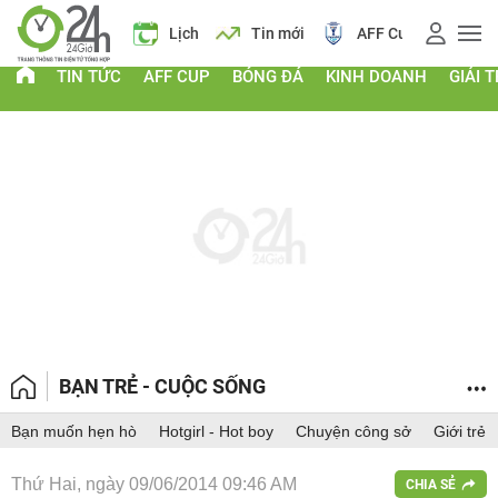
 vàng
Lịch
Tin mới
AFF Cup
Giá vàng
TIN TỨC
AFF CUP
BÓNG ĐÁ
KINH DOANH
GIẢI T
BẠN TRẺ - CUỘC SỐNG
Bạn muốn hẹn hò
Hotgirl - Hot boy
Chuyện công sở
Giới trẻ
Thứ Hai, ngày 09/06/2014 09:46 AM
CHIA SẺ