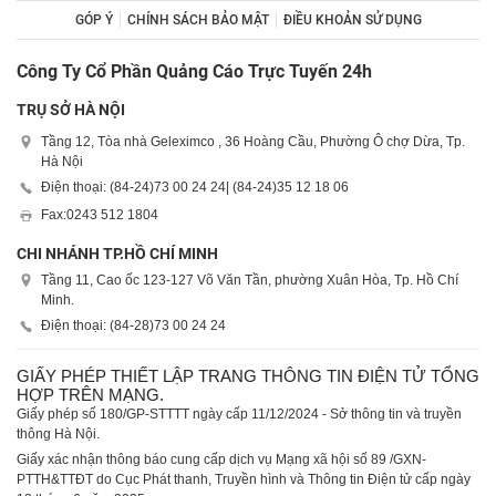
GÓP Ý
CHÍNH SÁCH BẢO MẬT
ĐIỀU KHOẢN SỬ DỤNG
Công Ty Cổ Phần Quảng Cáo Trực Tuyến 24h
TRỤ SỞ HÀ NỘI
Tầng 12, Tòa nhà Geleximco , 36 Hoàng Cầu, Phường Ô chợ Dừa, Tp.
Hà Nội
Điện thoại: (84-24)
73 00 24 24
| (84-24)
35 12 18 06
Fax:
0243 512 1804
CHI NHÁNH TP.HỒ CHÍ MINH
Tầng 11, Cao ốc 123-127 Võ Văn Tần, phường Xuân Hòa, Tp. Hồ Chí
Minh.
Điện thoại: (84-28)
73 00 24 24
GIẤY PHÉP THIẾT LẬP TRANG THÔNG TIN ĐIỆN TỬ TỔNG
HỢP TRÊN MẠNG.
Giấy phép số 180/GP-STTTT ngày cấp 11/12/2024 - Sở thông tin và truyền
thông Hà Nội.
Giấy xác nhận thông báo cung cấp dịch vụ Mạng xã hội số 89 /GXN-
PTTH&TTĐT do Cục Phát thanh, Truyền hình và Thông tin Điện tử cấp ngày