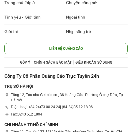
Trang chủ 24giờ
Chuyện công sở
Tình yêu - Giới tính
Ngoại tình
Giới trẻ
Nhịp sống trẻ
LIÊN HỆ QUẢNG CÁO
GÓP Ý
CHÍNH SÁCH BẢO MẬT
ĐIỀU KHOẢN SỬ DỤNG
Công Ty Cổ Phần Quảng Cáo Trực Tuyến 24h
TRỤ SỞ HÀ NỘI
Tầng 12, Tòa nhà Geleximco , 36 Hoàng Cầu, Phường Ô chợ Dừa, Tp.
Hà Nội
Điện thoại: (84-24)
73 00 24 24
| (84-24)
35 12 18 06
Fax:
0243 512 1804
CHI NHÁNH TP.HỒ CHÍ MINH
Tầng 11, Cao ốc 123-127 Võ Văn Tần, phường Xuân Hòa, Tp. Hồ Chí