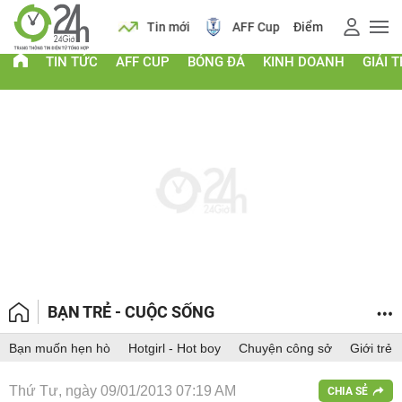
 vàng
Lịch
Tin mới
AFF Cup
Điểm chuẩn 2026
TIN TỨC
AFF CUP
BÓNG ĐÁ
KINH DOANH
GIẢI T
BẠN TRẺ - CUỘC SỐNG
Bạn muốn hẹn hò
Hotgirl - Hot boy
Chuyện công sở
Giới trẻ
Thứ Tư, ngày 09/01/2013 07:19 AM
CHIA SẺ