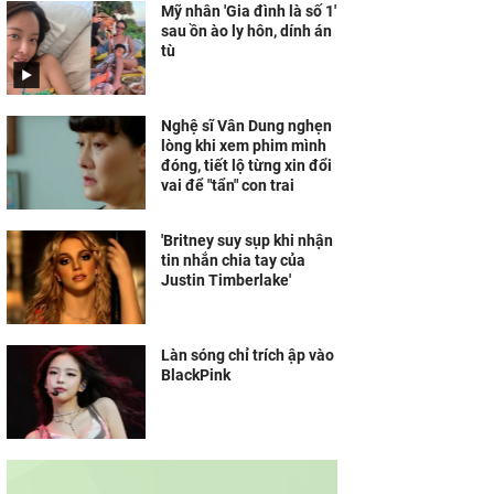
Mỹ nhân 'Gia đình là số 1'
sau ồn ào ly hôn, dính án
tù
Nghệ sĩ Vân Dung nghẹn
lòng khi xem phim mình
đóng, tiết lộ từng xin đổi
vai để "tẩn" con trai
'Britney suy sụp khi nhận
tin nhắn chia tay của
Justin Timberlake'
Làn sóng chỉ trích ập vào
BlackPink