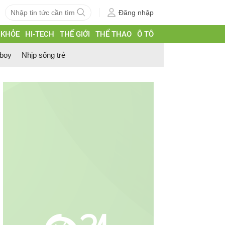
Đăng nhập
 KHỎE
HI-TECH
THẾ GIỚI
THỂ THAO
Ô TÔ
 boy
Nhịp sống trẻ