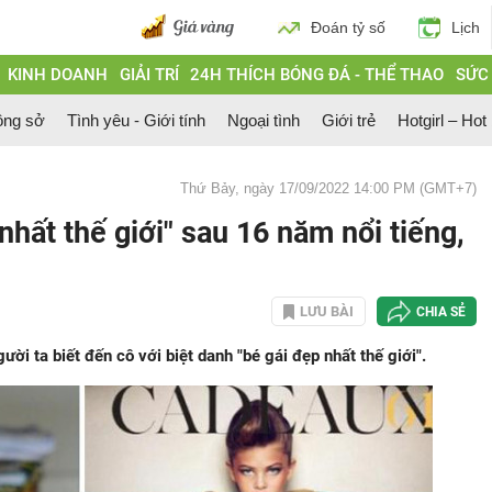
Đoán tỷ số
Lịch
KINH DOANH
GIẢI TRÍ
24H THÍCH BÓNG ĐÁ - THỂ THAO
SỨC
ông sở
Tình yêu - Giới tính
Ngoại tình
Giới trẻ
Hotgirl – Hot
Thứ Bảy, ngày 17/09/2022 14:00 PM (GMT+7)
hất thế giới" sau 16 năm nổi tiếng,
LƯU BÀI
CHIA SẺ
i ta biết đến cô với biệt danh "bé gái đẹp nhất thế giới".