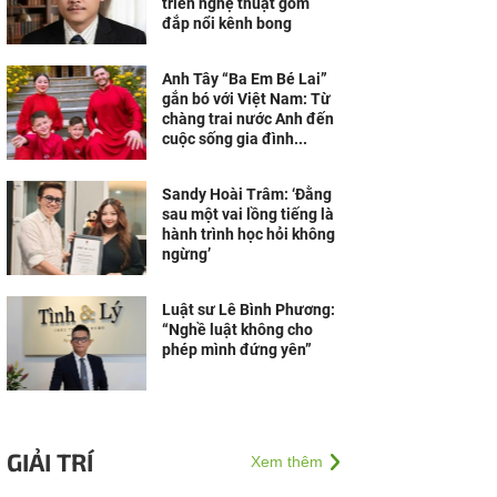
triển nghệ thuật gốm
đắp nổi kênh bong
Anh Tây “Ba Em Bé Lai”
gắn bó với Việt Nam: Từ
chàng trai nước Anh đến
cuộc sống gia đình...
Sandy Hoài Trâm: ‘Đằng
sau một vai lồng tiếng là
hành trình học hỏi không
ngừng’
Luật sư Lê Bình Phương:
“Nghề luật không cho
phép mình đứng yên”
GIẢI TRÍ
Xem thêm