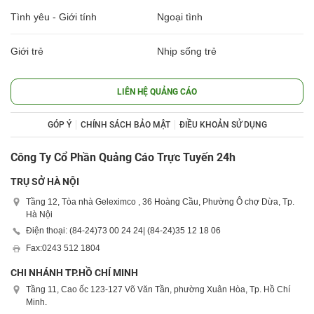
Tình yêu - Giới tính
Ngoại tình
Giới trẻ
Nhịp sống trẻ
LIÊN HỆ QUẢNG CÁO
GÓP Ý
CHÍNH SÁCH BẢO MẬT
ĐIỀU KHOẢN SỬ DỤNG
Công Ty Cổ Phần Quảng Cáo Trực Tuyến 24h
TRỤ SỞ HÀ NỘI
Tầng 12, Tòa nhà Geleximco , 36 Hoàng Cầu, Phường Ô chợ Dừa, Tp.
Hà Nội
Điện thoại: (84-24)
73 00 24 24
| (84-24)
35 12 18 06
Fax:
0243 512 1804
CHI NHÁNH TP.HỒ CHÍ MINH
Tầng 11, Cao ốc 123-127 Võ Văn Tần, phường Xuân Hòa, Tp. Hồ Chí
Minh.