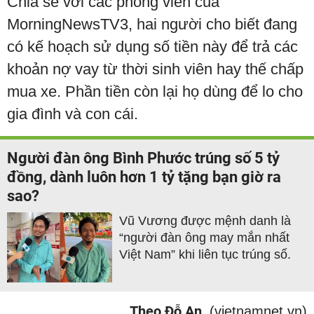
Chia sẻ với các phóng viên của
MorningNewsTV3, hai người cho biết đang
có kế hoạch sử dụng số tiền này để trả các
khoản nợ vay từ thời sinh viên hay thế chấp
mua xe. Phần tiền còn lại họ dùng để lo cho
gia đình và con cái.
Người đàn ông Bình Phước trúng số 5 tỷ
đồng, dành luôn hơn 1 tỷ tặng bạn giờ ra
sao?
Vũ Vương được mệnh danh là
“người đàn ông may mắn nhất
Việt Nam” khi liên tục trúng số.
Theo Đỗ An
(vietnamnet.vn)