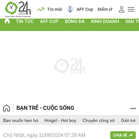
 vàng
Lịch
Tin mới
AFF Cup
Điểm chuẩn 2026
TIN TỨC
AFF CUP
BÓNG ĐÁ
KINH DOANH
GIẢI T
BẠN TRẺ - CUỘC SỐNG
Bạn muốn hẹn hò
Hotgirl - Hot boy
Chuyện công sở
Giới trẻ
Chủ Nhật, ngày 11/08/2024 07:28 AM
CHIA SẺ