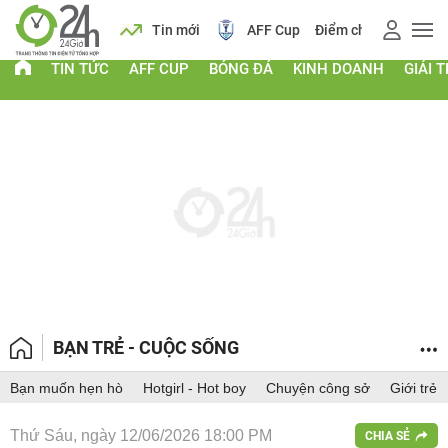
 vàng
Lịch
Tin mới
AFF Cup
Điểm chuẩn 2026
TIN TỨC
AFF CUP
BÓNG ĐÁ
KINH DOANH
GIẢI T
BẠN TRẺ - CUỘC SỐNG
Bạn muốn hẹn hò
Hotgirl - Hot boy
Chuyện công sở
Giới trẻ
Thứ Sáu, ngày 12/06/2026 18:00 PM
CHIA SẺ