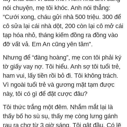
nói chuyện, mẹ tôi khóc. Anh nói thẳng:
“Cưới xong, cháu gửi nhà 500 triệu. 300 để
cô sửa lại cái nhà dột, 200 còn lại cô mở cái
tạp hóa nhỏ, tháng kiếm đồng ra đồng vào
đỡ vất vả. Em An cũng yên tâm".
Nhưng để “đàng hoàng”, mẹ con tôi phải ký
tờ giấy vay nợ. Tôi hiểu. Anh sợ tôi tuổi trẻ,
ham vui, lấy tiền rồi bỏ đi. Tôi không trách.
Vì ngoài tuổi trẻ và gương mặt tạm được
này, tôi có gì để đặt cược đâu?
Tôi thức trắng một đêm. Nhắm mắt lại là
thấy bố ho sù sụ, thấy mẹ còng lưng gánh
rau ra chợ từ 3 giờ sáng. Tôi gật đầu. Có lẽ