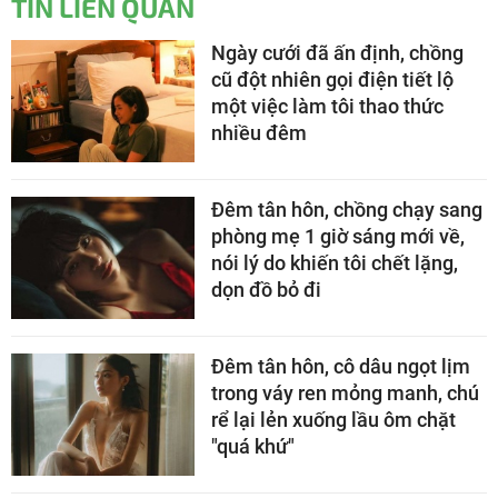
TIN LIÊN QUAN
Ngày cưới đã ấn định, chồng
cũ đột nhiên gọi điện tiết lộ
một việc làm tôi thao thức
nhiều đêm
Đêm tân hôn, chồng chạy sang
phòng mẹ 1 giờ sáng mới về,
nói lý do khiến tôi chết lặng,
dọn đồ bỏ đi
Đêm tân hôn, cô dâu ngọt lịm
trong váy ren mỏng manh, chú
rể lại lẻn xuống lầu ôm chặt
"quá khứ"