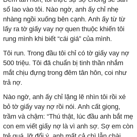
sổ lao vào tôi. Nào ngờ, anh ấy chỉ nhẹ
nhàng ngồi xuống bên cạnh. Anh ấy từ từ
lấy ra tờ giấy vay nợ quen thuộc khiến tôi
rung mình khi biết “cái giá” của mình.
Tôi run. Trong đầu tôi chỉ có tờ giấy vay nợ
500 triệu. Tôi đã chuẩn bị tinh thần nhắm
mắt chịu đựng trong đêm tân hôn, coi như
trả nợ.
Nào ngờ, anh ấy chỉ lặng lẽ nhìn tôi rồi xé
bỏ tờ giấy vay nợ rồi nói. Anh cất giọng,
trầm và chậm: “Thú thật, lúc đầu anh bắt mẹ
con em viết giấy nợ là vì anh sợ. Sợ em còn
trẻ quá, lỡ đổi ý, anh mất cả chì lẫn chài.