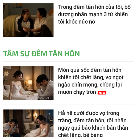
Trong đêm tân hôn của tôi, bố
dượng nhấn mạnh 3 từ khiến
tôi khóc nức nở
TÂM SỰ ĐÊM TÂN HÔN
Món quà sốc đêm tân hôn
khiến tôi chết lặng, vợ ngọt
ngào chín mọng, chồng lại
muốn chạy trốn
Hả hê cưới được vợ trong
trắng, đêm tân hôn, tôi nhận
ngay quả báo khiến bản thân
chết lặng, bẽ bàng