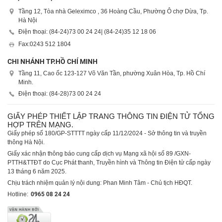
Tầng 12, Tòa nhà Geleximco , 36 Hoàng Cầu, Phường Ô chợ Dừa, Tp.
Hà Nội
Điện thoại: (84-24)
73 00 24 24
| (84-24)
35 12 18 06
Fax:
0243 512 1804
CHI NHÁNH TP.HỒ CHÍ MINH
Tầng 11, Cao ốc 123-127 Võ Văn Tần, phường Xuân Hòa, Tp. Hồ Chí
Minh.
Điện thoại: (84-28)
73 00 24 24
GIẤY PHÉP THIẾT LẬP TRANG THÔNG TIN ĐIỆN TỬ TỔNG
HỢP TRÊN MẠNG.
Giấy phép số 180/GP-STTTT ngày cấp 11/12/2024 - Sở thông tin và truyền
thông Hà Nội.
Giấy xác nhận thông báo cung cấp dịch vụ Mạng xã hội số 89 /GXN-
PTTH&TTĐT do Cục Phát thanh, Truyền hình và Thông tin Điện tử cấp ngày
13 tháng 6 năm 2025.
Chịu trách nhiệm quản lý nội dung: Phan Minh Tâm - Chủ tịch HĐQT.
Hotline:
0965 08 24 24