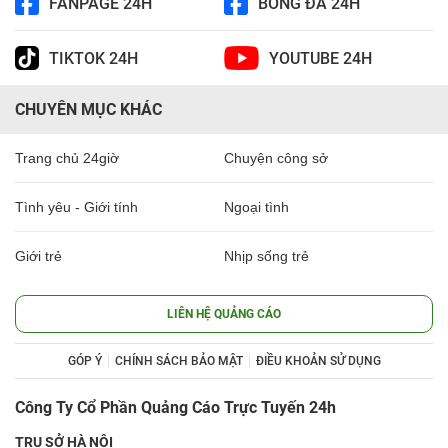
FANPAGE 24H
BÓNG ĐÁ 24H
TIKTOK 24H
YOUTUBE 24H
CHUYÊN MỤC KHÁC
Trang chủ 24giờ
Chuyện công sở
Tình yêu - Giới tính
Ngoại tình
Giới trẻ
Nhịp sống trẻ
LIÊN HỆ QUẢNG CÁO
GÓP Ý
CHÍNH SÁCH BẢO MẬT
ĐIỀU KHOẢN SỬ DỤNG
Công Ty Cổ Phần Quảng Cáo Trực Tuyến 24h
TRỤ SỞ HÀ NỘI