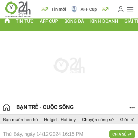
 vàng
Lịch
Tin mới
AFF Cup
Giá vàng
TIN TỨC
AFF CUP
BÓNG ĐÁ
KINH DOANH
GIẢI T
BẠN TRẺ - CUỘC SỐNG
Bạn muốn hẹn hò
Hotgirl - Hot boy
Chuyện công sở
Giới trẻ
Thứ Bảy, ngày 14/12/2024 16:15 PM
CHIA SẺ