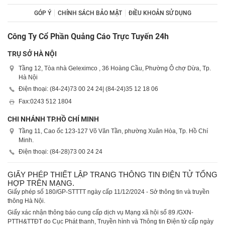
GÓP Ý
CHÍNH SÁCH BẢO MẬT
ĐIỀU KHOẢN SỬ DỤNG
Công Ty Cổ Phần Quảng Cáo Trực Tuyến 24h
TRỤ SỞ HÀ NỘI
Tầng 12, Tòa nhà Geleximco , 36 Hoàng Cầu, Phường Ô chợ Dừa, Tp.
Hà Nội
Điện thoại: (84-24)
73 00 24 24
| (84-24)
35 12 18 06
Fax:
0243 512 1804
CHI NHÁNH TP.HỒ CHÍ MINH
Tầng 11, Cao ốc 123-127 Võ Văn Tần, phường Xuân Hòa, Tp. Hồ Chí
Minh.
Điện thoại: (84-28)
73 00 24 24
GIẤY PHÉP THIẾT LẬP TRANG THÔNG TIN ĐIỆN TỬ TỔNG
HỢP TRÊN MẠNG.
Giấy phép số 180/GP-STTTT ngày cấp 11/12/2024 - Sở thông tin và truyền
thông Hà Nội.
Giấy xác nhận thông báo cung cấp dịch vụ Mạng xã hội số 89 /GXN-
PTTH&TTĐT do Cục Phát thanh, Truyền hình và Thông tin Điện tử cấp ngày