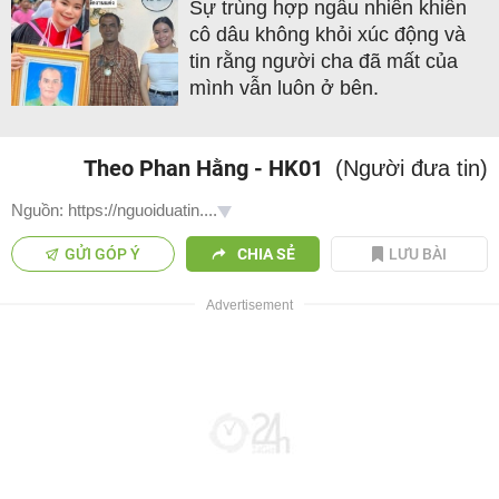
Sự trùng hợp ngẫu nhiên khiến
cô dâu không khỏi xúc động và
tin rằng người cha đã mất của
mình vẫn luôn ở bên.
Theo Phan Hằng - HK01
(Người đưa tin)
Nguồn: https://nguoiduatin....
GỬI GÓP Ý
CHIA SẺ
LƯU BÀI