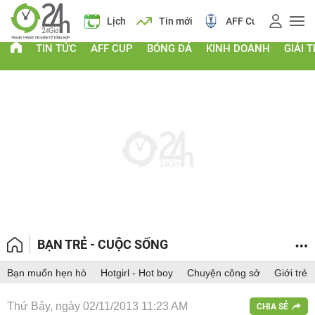
Giá vàng
Lịch
Tin mới
AFF Cup
Điểm chu
TIN TỨC
AFF CUP
BÓNG ĐÁ
KINH DOANH
GIẢI T
BẠN TRẺ - CUỘC SỐNG
Bạn muốn hẹn hò
Hotgirl - Hot boy
Chuyện công sở
Giới trẻ
Thứ Bảy, ngày 02/11/2013 11:23 AM
CHIA SẺ