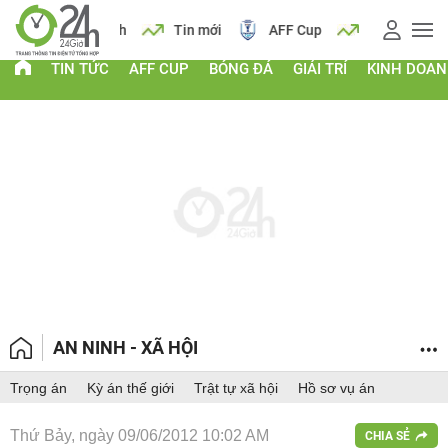
 vàng
Lịch
Tin mới
AFF Cup
Giá vàng
TIN TỨC
AFF CUP
BÓNG ĐÁ
GIẢI TRÍ
KINH DOA
AN NINH - XÃ HỘI
Trọng án
Kỳ án thế giới
Trật tự xã hội
Hồ sơ vụ án
Thứ Bảy, ngày 09/06/2012 10:02 AM
CHIA SẺ