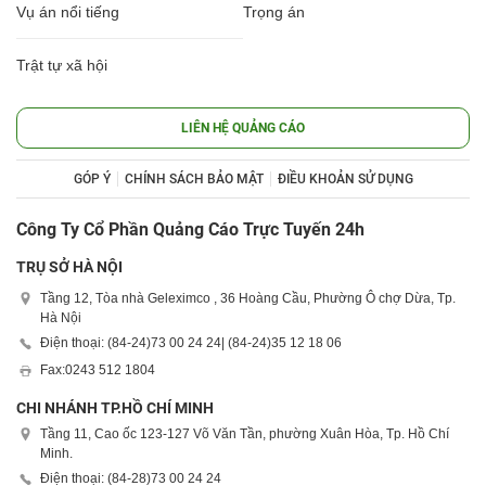
Vụ án nổi tiếng
Trọng án
Trật tự xã hội
LIÊN HỆ QUẢNG CÁO
GÓP Ý
CHÍNH SÁCH BẢO MẬT
ĐIỀU KHOẢN SỬ DỤNG
Công Ty Cổ Phần Quảng Cáo Trực Tuyến 24h
TRỤ SỞ HÀ NỘI
Tầng 12, Tòa nhà Geleximco , 36 Hoàng Cầu, Phường Ô chợ Dừa, Tp.
Hà Nội
Điện thoại: (84-24)
73 00 24 24
| (84-24)
35 12 18 06
Fax:
0243 512 1804
CHI NHÁNH TP.HỒ CHÍ MINH
Tầng 11, Cao ốc 123-127 Võ Văn Tần, phường Xuân Hòa, Tp. Hồ Chí
Minh.
Điện thoại: (84-28)
73 00 24 24