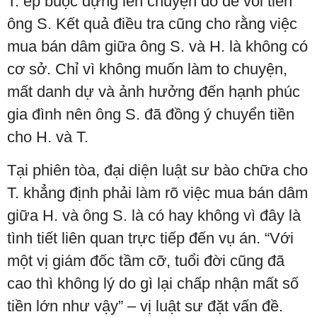
T. ép buộc dựng lên chuyện đó để vòi tiền
ông S. Kết quả điều tra cũng cho rằng việc
mua bán dâm giữa ông S. và H. là không có
cơ sở. Chỉ vì không muốn làm to chuyện,
mất danh dự và ảnh hưởng đến hạnh phúc
gia đình nên ông S. đã đồng ý chuyển tiền
cho H. và T.
Tại phiên tòa, đại diện luật sư bào chữa cho
T. khẳng định phải làm rõ việc mua bán dâm
giữa H. và ông S. là có hay không vì đây là
tình tiết liên quan trực tiếp đến vụ án. “Với
một vị giám đốc tầm cỡ, tuổi đời cũng đã
cao thì không lý do gì lại chấp nhận mất số
tiền lớn như vậy” – vị luật sư đặt vấn đề.