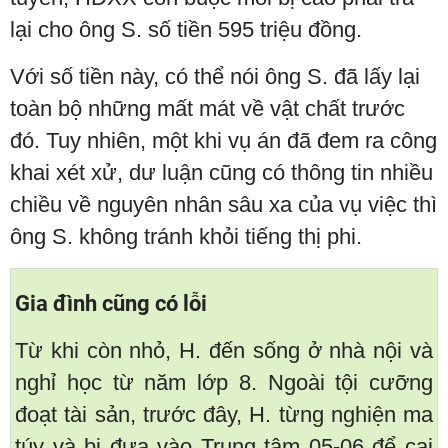
lại cho ông S. số tiền 595 triệu đồng.
Với số tiền này, có thể nói ông S. đã lấy lại
toàn bộ những mất mát về vật chất trước
đó. Tuy nhiên, một khi vụ án đã đem ra công
khai xét xử, dư luận cũng có thông tin nhiều
chiều về nguyên nhân sâu xa của vụ việc thì
ông S. không tránh khỏi tiếng thị phi.
Gia đình cũng có lỗi
Từ khi còn nhỏ, H. đến sống ở nhà nội và
nghỉ học từ năm lớp 8. Ngoài tội cưỡng
đoạt tài sản, trước đây, H. từng nghiện ma
túy và bị đưa vào Trung tâm 05-06 để cai