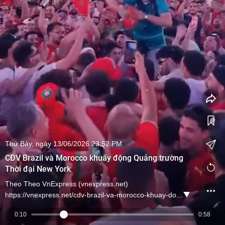
Thứ Bảy, ngày 13/06/2026 23:52 PM
CĐV Brazil và Morocco khuấy động Quảng trường
Thời đại New York
Theo Theo VnExpress (vnexpress.net)
https://vnexpress.net/cdv-brazil-va-morocco-khuay-dong-quang-truong-thoi-dai-new-york-5085439.html
0:10
0:58