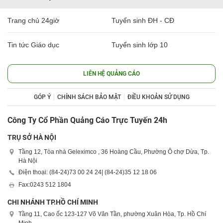
Trang chủ 24giờ
Tuyển sinh ĐH - CĐ
Tin tức Giáo dục
Tuyển sinh lớp 10
LIÊN HỆ QUẢNG CÁO
GÓP Ý
CHÍNH SÁCH BẢO MẬT
ĐIỀU KHOẢN SỬ DỤNG
Công Ty Cổ Phần Quảng Cáo Trực Tuyến 24h
TRỤ SỞ HÀ NỘI
Tầng 12, Tòa nhà Geleximco , 36 Hoàng Cầu, Phường Ô chợ Dừa, Tp.
Hà Nội
Điện thoại: (84-24)
73 00 24 24
| (84-24)
35 12 18 06
Fax:
0243 512 1804
CHI NHÁNH TP.HỒ CHÍ MINH
Tầng 11, Cao ốc 123-127 Võ Văn Tần, phường Xuân Hòa, Tp. Hồ Chí