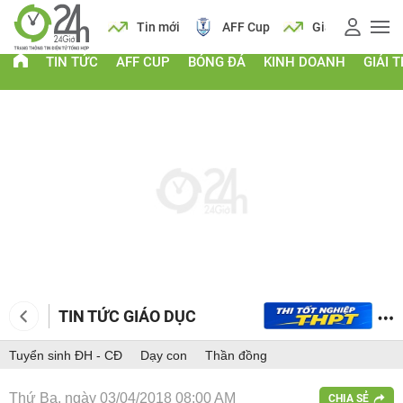
 vàng
Lịch
Tin mới
AFF Cup
Giá vàng
TIN TỨC
AFF CUP
BÓNG ĐÁ
KINH DOANH
GIẢI T
TIN TỨC GIÁO DỤC
Tuyển sinh ĐH - CĐ
Dạy con
Thần đồng
Thứ Ba, ngày 03/04/2018 08:00 AM
CHIA SẺ