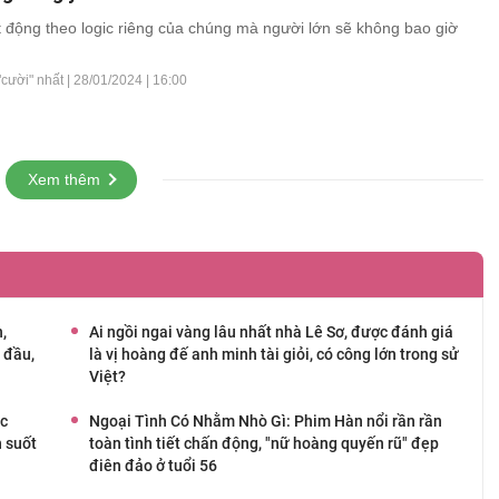
 động theo logic riêng của chúng mà người lớn sẽ không bao giờ
"cười" nhất |
28/01/2024 | 16:00
Xem thêm
,
Ai ngồi ngai vàng lâu nhất nhà Lê Sơ, được đánh giá
 đầu,
là vị hoàng đế anh minh tài giỏi, có công lớn trong sử
Việt?
ức
Ngoại Tình Có Nhằm Nhò Gì: Phim Hàn nổi rần rần
n suốt
toàn tình tiết chấn động, "nữ hoàng quyến rũ" đẹp
điên đảo ở tuổi 56