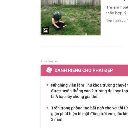
Trẻ em hoạt
thấy hợp lý.
Top tranh vui 
DÀNH RIÊNG CHO PHÁI ĐẸP
Nữ giảng viên làm Thủ khoa trường chuyên
được tuyển thẳng vào 2 trường đại học top
là Á hậu lấy chồng gia thế
Trốn trong phòng tạo bất ngờ cho vợ, tôi t
giận phát hiện bí mật động trời em giấu kí
3 năm