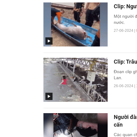
Clip: Ngư
Một người đ
nước.
27-06-2024 | 
Clip: Trâ
Đoạn clip g
Lan.
26-06-2024 | 
Người đà
cấn
Các quan ch