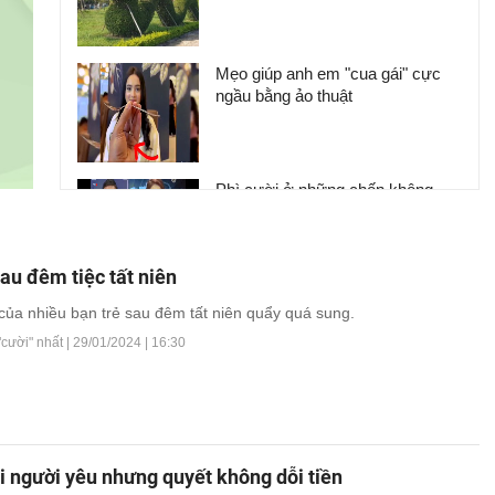
Mẹo giúp anh em "cua gái" cực
ngầu bằng ảo thuật
Phì cười ở những chốn không
nên cười
au đêm tiệc tất niên
Có thể dỗi người yêu nhưng quyết
của nhiều bạn trẻ sau đêm tất niên quẩy quá sung.
không dỗi tiền
"cười" nhất |
29/01/2024 | 16:30
i người yêu nhưng quyết không dỗi tiền