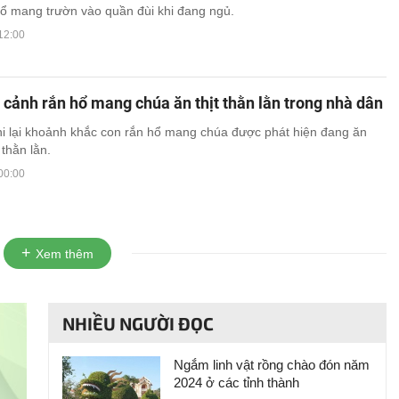
hổ mang trườn vào quần đùi khi đang ngủ.
12:00
 cảnh rắn hổ mang chúa ăn thịt thằn lằn trong nhà dân
hi lại khoảnh khắc con rắn hổ mang chúa được phát hiện đang ăn
 thằn lằn.
00:00
Xem thêm
NHIỀU NGƯỜI ĐỌC
Ngắm linh vật rồng chào đón năm
2024 ở các tỉnh thành