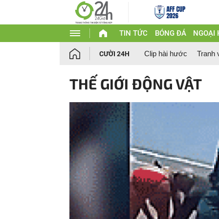
TIN TỨC
BÓNG ĐÁ
NGOẠI
Clip hài hước
Tranh 
CƯỜI 24H
THẾ GIỚI ĐỘNG VẬT