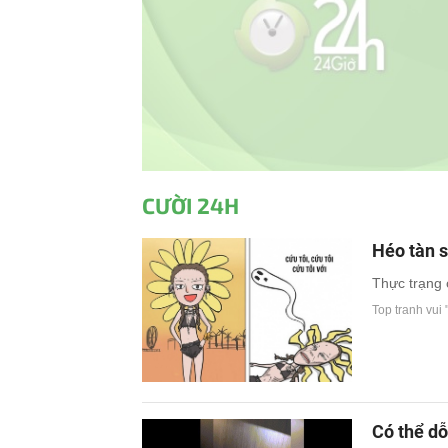
CƯỜI 24H
Héo tàn s
Thực trạng 
Top tranh vui 
Có thể dỗ