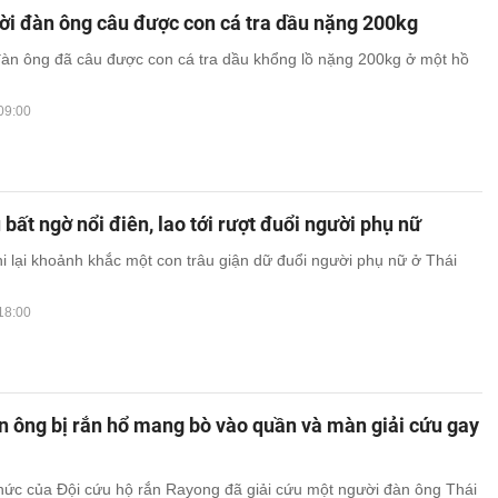
ời đàn ông câu được con cá tra dầu nặng 200kg
àn ông đã câu được con cá tra dầu khổng lồ nặng 200kg ở một hồ
09:00
u bất ngờ nổi điên, lao tới rượt đuổi người phụ nữ
hi lại khoảnh khắc một con trâu giận dữ đuổi người phụ nữ ở Thái
18:00
n ông bị rắn hổ mang bò vào quần và màn giải cứu gay
ức của Đội cứu hộ rắn Rayong đã giải cứu một người đàn ông Thái