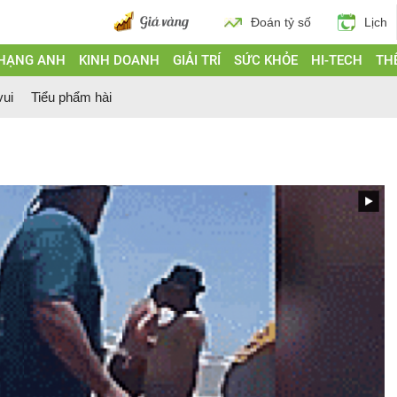
Đoán tỷ số
Lịch
 HẠNG ANH
KINH DOANH
GIẢI TRÍ
SỨC KHỎE
HI-TECH
THẾ
vui
Tiểu phẩm hài