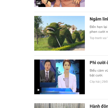
Ngắm linh
Đến hẹn lại
phen cười n
Top tranh vui 
Phì cười
Biểu cảm vừ
bật cười.
Clip hài |
29/0
Hành độn