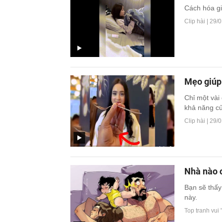
Cách hóa gi
Clip hài |
29/0
Mẹo giúp 
Chỉ một vài 
khả năng củ
Clip hài |
29/0
Nhà nào c
Bạn sẽ thấy
này.
Top tranh vui 