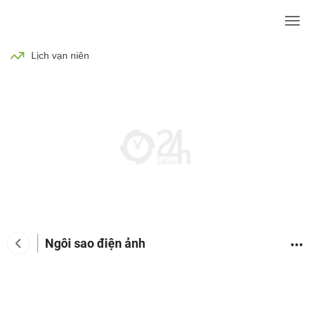
BÓNG ĐÁ
TIN TỨC
SỨC KHỎE
Lịch vạn niên
Ngôi sao điện ảnh
Tin tức giải trí
Phim
Ca nhạc
TV Show
Đàn 