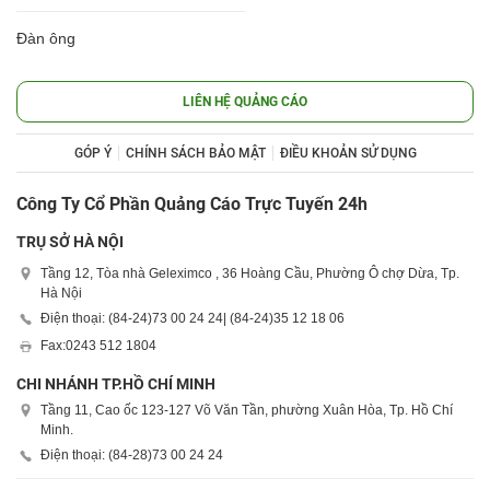
Đàn ông
LIÊN HỆ QUẢNG CÁO
GÓP Ý
CHÍNH SÁCH BẢO MẬT
ĐIỀU KHOẢN SỬ DỤNG
Công Ty Cổ Phần Quảng Cáo Trực Tuyến 24h
TRỤ SỞ HÀ NỘI
Tầng 12, Tòa nhà Geleximco , 36 Hoàng Cầu, Phường Ô chợ Dừa, Tp.
Hà Nội
Điện thoại: (84-24)
73 00 24 24
| (84-24)
35 12 18 06
Fax:
0243 512 1804
CHI NHÁNH TP.HỒ CHÍ MINH
Tầng 11, Cao ốc 123-127 Võ Văn Tần, phường Xuân Hòa, Tp. Hồ Chí
Minh.
Điện thoại: (84-28)
73 00 24 24