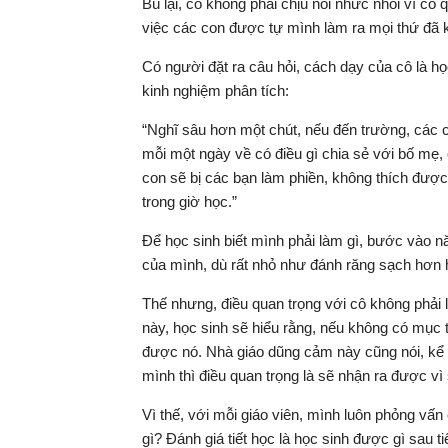
Bù lại, cô không phải chịu nỗi nhức nhối vì có
việc các con được tự mình làm ra mọi thứ đã kh
Có người đặt ra câu hỏi, cách dạy của cô là họ
kinh nghiệm phân tích:
“Nghĩ sâu hơn một chút, nếu đến trường, các c
mỗi một ngày về có điều gì chia sẻ với bố mẹ, 
con sẽ bị các bạn làm phiền, không thích được.
trong giờ học.”
Để học sinh biết mình phải làm gì, bước vào 
của mình, dù rất nhỏ như đánh răng sạch hơn h
Thế nhưng, điều quan trọng với cô không phải
này, học sinh sẽ hiểu rằng, nếu không có mục ti
được nó. Nhà giáo dũng cảm này cũng nói, kể 
mình thì điều quan trọng là sẽ nhận ra được vì 
Vì thế, với mỗi giáo viên, mình luôn phỏng vấ
gì? Đánh giá tiết học là học sinh được gì sau 