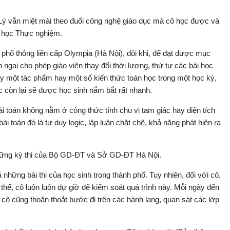
Lý vẫn miệt mài theo đuổi công nghệ giáo dục mà cô học được và
u học Thực nghiệm.
phổ thông liên cấp Olympia (Hà Nội), đôi khi, để đạt được mục
ngại cho phép giáo viên thay đổi thời lượng, thứ tự các bài học
dạy một tác phẩm hay một số kiến thức toán học trong một học kỳ,
còn lại sẽ được học sinh nắm bắt rất nhanh.
bài toán không nằm ở công thức tính chu vi tam giác hay diện tích
bài toán đó là tư duy logic, lập luận chặt chẽ, khả năng phát hiện ra
hững kỳ thi của Bộ GD-ĐT và Sở GD-ĐT Hà Nội.
 những bài thi của học sinh trong thành phố. Tuy nhiên, đối với cô,
ì thế, cô luôn luôn dự giờ để kiểm soát quá trình này. Mỗi ngày đến
o cô cũng thoăn thoắt bước đi trên các hành lang, quan sát các lớp