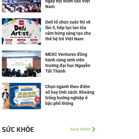
ngày hội vươn cao Việt
Nam
Deli tổ chức cuộc thi vẽ
lần 5, tiếp tục lan tỏa
cảm hứng sáng tạo cho
thế hệ trẻ Việt Nam
MEXC Ventures đồng
hành cùng sinh viên
trường đại học Nguyễn
Tất Thành
Chọn ngành theo điểm
số hay tính cách: Khoảng
trống hướng nghiệp ở
bậc phổ thông
SỨC KHỎE
Xem thêm