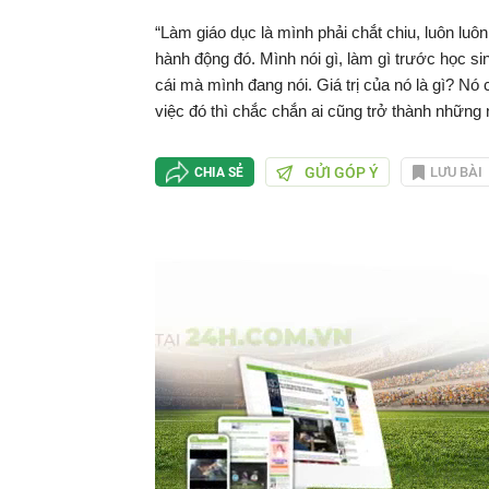
“Làm giáo dục là mình phải chắt chiu, luôn luôn
hành động đó. Mình nói gì, làm gì trước học si
cái mà mình đang nói. Giá trị của nó là gì? N
việc đó thì chắc chắn ai cũng trở thành những n
GỬI GÓP Ý
LƯU BÀI
CHIA SẺ