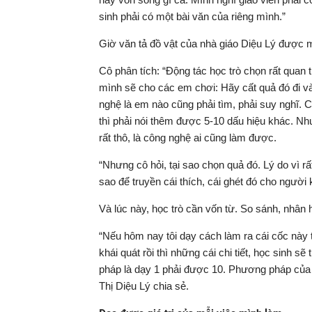
sinh phải có một bài văn của riêng mình.”
Giờ văn tả đồ vật của nhà giáo Diệu Lý được 
Cô phân tích: “Động tác học trò chọn rất quan t
mình sẽ cho các em chơi: Hãy cất quả đó đi và
nghệ là em nào cũng phải tìm, phải suy nghĩ.
thì phải nói thêm được 5-10 dấu hiệu khác. Như
rất thô, là công nghệ ai cũng làm được.
“Nhưng cô hỏi, tại sao chọn quả đó. Lý do vì rấ
sao để truyền cái thích, cái ghét đó cho người 
Và lúc này, học trò cần vốn từ. So sánh, nhân 
“Nếu hôm nay tôi dạy cách làm ra cái cốc này 
khái quát rồi thì những cái chi tiết, học sinh
pháp là dạy 1 phải được 10. Phương pháp của m
Thị Diệu Lý chia sẻ.