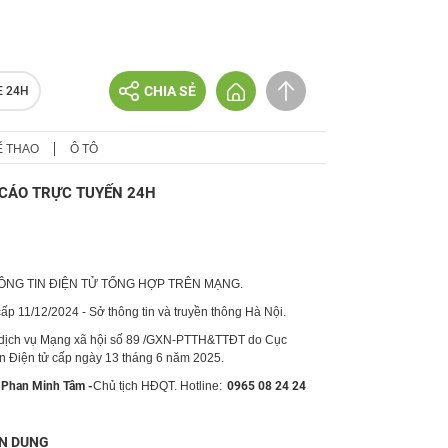
CHIA SẺ
E 24H
Ể THAO
Ô TÔ
CÁO TRỰC TUYẾN 24H
HÔNG TIN ĐIỆN TỬ TỔNG HỢP TRÊN MẠNG.
p 11/12/2024 - Sở thông tin và truyền thông Hà Nội.
 dịch vụ Mạng xã hội số 89 /GXN-PTTH&TTĐT do Cục
in Điện tử cấp ngày 13 tháng 6 năm 2025.
Phan Minh Tâm -
Chủ tịch HĐQT. Hotline:
0965 08 24 24
N DỤNG