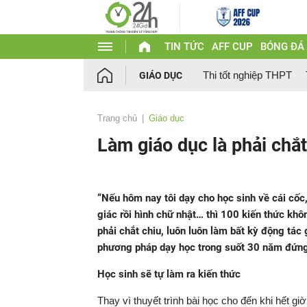
TIN TỨC
AFF CUP
BÓNG ĐÁ
Thi tốt nghiệp THPT
GIÁO DỤC
Trang chủ
Giáo dục
Làm giáo dục là phải chắ
“Nếu hôm nay tôi dạy cho học sinh về cái cốc,
giác rồi hình chữ nhật… thì 100 kiến thức khô
phải chắt chiu, luôn luôn làm bất kỳ động tác
phương pháp dạy học trong suốt 30 năm đứng 
Học sinh sẽ tự làm ra kiến thức
Thay vì thuyết trình bài học cho đến khi hết giờ