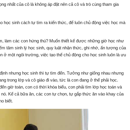
ọng nhất của cô là không áp đặt nên cả cô và trò cùng tham gia
o học sinh cách tự tìm ra kiến thức, để luôn chủ động việc học mà
iệm, làm các con hứng thú? Muốn thiết kế được những giờ học như
ểm tâm sinh lý học sinh, quy luật nhận thức, ghi nhớ, ấn tượng của
ôn ở một ngôi trường, việc tạo thế chủ động cho học sinh luôn là ưu
 định nhưng học sinh thì tự tìm đến. Tưởng như giống nhau nhưng
ng trong lớp và cô giáo đi vào, tức là con đang ở thế phải học.
đến giờ toán, con có thời khóa biểu, con phải tìm lớp học toán và
ến nó. Kể cả bữa ăn, các con tự chọn, tự gắp thức ăn vào khay của
o biết.