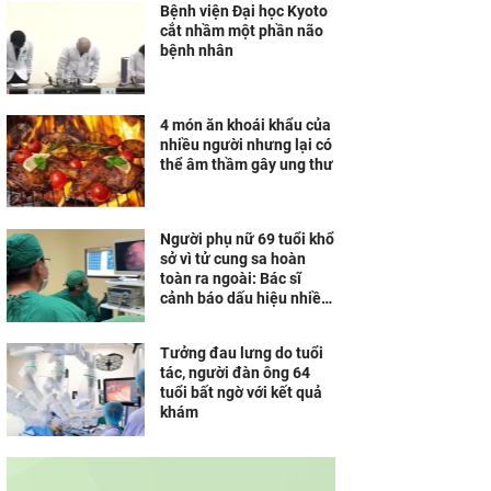
Bệnh viện Đại học Kyoto
cắt nhầm một phần não
bệnh nhân
4 món ăn khoái khẩu của
nhiều người nhưng lại có
thể âm thầm gây ung thư
Người phụ nữ 69 tuổi khổ
sở vì tử cung sa hoàn
toàn ra ngoài: Bác sĩ
cảnh báo dấu hiệu nhiều
người bỏ qua
Tưởng đau lưng do tuổi
tác, người đàn ông 64
tuổi bất ngờ với kết quả
khám