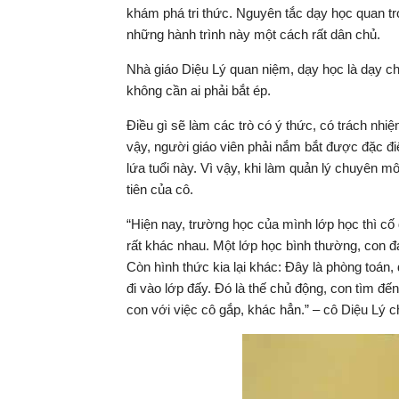
khám phá tri thức. Nguyên tắc dạy học quan tr
những hành trình này một cách rất dân chủ.
Nhà giáo Diệu Lý quan niệm, dạy học là dạy ch
không cần ai phải bắt ép.
Điều gì sẽ làm các trò có ý thức, có trách nh
vậy, người giáo viên phải nắm bắt được đặc đi
lứa tuổi này. Vì vậy, khi làm quản lý chuyên m
tiên của cô.
“Hiện nay, trường học của mình lớp học thì cố
rất khác nhau. Một lớp học bình thường, con đa
Còn hình thức kia lại khác: Đây là phòng toán, 
đi vào lớp đấy. Đó là thế chủ động, con tìm đ
con với việc cô gắp, khác hẳn.” – cô Diệu Lý ch