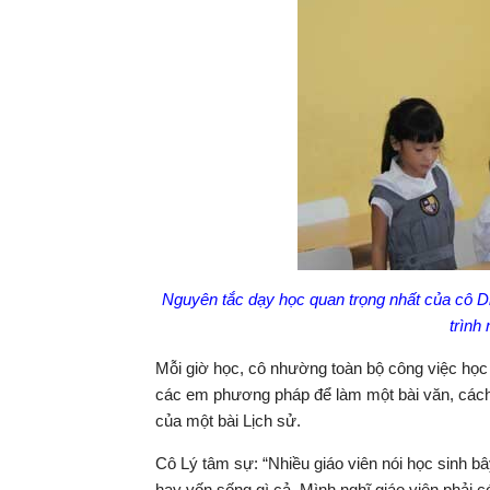
Nguyên tắc dạy học quan trọng nhất của cô Di
trình
Mỗi giờ học, cô nhường toàn bộ công việc học
các em phương pháp để làm một bài văn, cách
của một bài Lịch sử.
Cô Lý tâm sự: “Nhiều giáo viên nói học sinh b
hay vốn sống gì cả. Mình nghĩ giáo viên phải