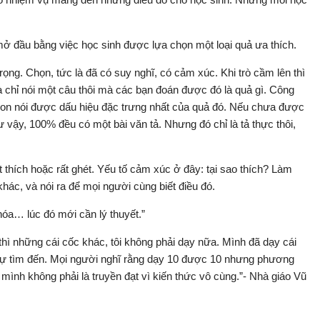
mở đầu bằng việc học sinh được lựa chọn một loại quả ưa thích.
rọng. Chọn, tức là đã có suy nghĩ, có cảm xúc. Khi trò cầm lên thì
 chỉ nói một câu thôi mà các bạn đoán được đó là quả gì. Công
 Con nói được dấu hiệu đặc trưng nhất của quả đó. Nếu chưa được
 vậy, 100% đều có một bài văn tả. Nhưng đó chỉ là tả thực thôi,
t thích hoặc rất ghét. Yếu tố cảm xúc ở đây: tại sao thích? Làm
khác, và nói ra để mọi người cùng biết điều đó.
hóa… lúc đó mới cần lý thuyết.”
thì những cái cốc khác, tôi không phải dạy nữa. Mình đã dạy cái
 sẽ tự tìm đến. Mọi người nghĩ rằng dạy 10 được 10 nhưng phương
ình không phải là truyền đạt vì kiến thức vô cùng.”- Nhà giáo Vũ