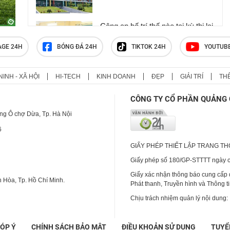
Công an bố trí thế nào tại kỳ thi lại
của 328 thí sinh chuyên Tuyên
Quang?
AGE 24H
BÓNG ĐÁ 24H
TIKTOK 24H
YOUTUB
NINH - XÃ HỘI
HI-TECH
KINH DOANH
ĐẸP
GIẢI TRÍ
TH
Trường mầm non 'đóng cửa' sau
vụ bảo mẫu đánh mắng, bắn dây
CÔNG TY CỔ PHẦN QUẢNG 
thun vào trẻ
ng Ô chợ Dừa, Tp. Hà Nội
6
GIẤY PHÉP THIẾT LẬP TRANG T
Giấy phép số 180/GP-STTTT ngày cấ
Giấy xác nhận thông báo cung cấp
 Hòa, Tp. Hồ Chí Minh.
Phát thanh, Truyền hình và Thông t
Chịu trách nhiệm quản lý nội dung:
ÓP Ý
CHÍNH SÁCH BẢO MẬT
ĐIỀU KHOẢN SỬ DỤNG
TUYỂ