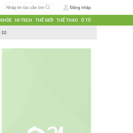
Đăng nhập
 KHỎE
HI-TECH
THẾ GIỚI
THỂ THAO
Ô TÔ
p 10