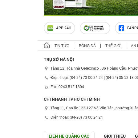
APP 24H
FANP
TIN TỨC
BÓNG ĐÁ
THẾ GIỚI
AN 
TRỤ SỞ HÀ NỘI
Tầng 12, Tòa nhà Geleximco , 36 Hoàng Cầu, Phườ
Điện thoại: (84-24) 73 00 24 24 | (84-24) 35 12 18 0
Fax: 0243 512 1804
CHI NHÁNH TP.HỒ CHÍ MINH
Tầng 11, Cao ốc 123-127 Võ Văn Tần, phường Xuân
Điện thoại: (84-28) 73 00 24 24
LIÊN HỆ QUẢNG CÁO
GIỚI THIỆU
G