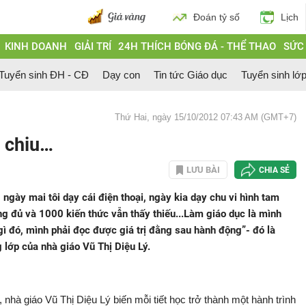
Đoán tỷ số
Lịch
KINH DOANH
GIẢI TRÍ
24H THÍCH BÓNG ĐÁ - THỂ THAO
SỨC
Tuyển sinh ĐH - CĐ
Dạy con
Tin tức Giáo dục
Tuyển sinh lớ
Thứ Hai, ngày 15/10/2012 07:43 AM (GMT+7)
t chiu…
LƯU BÀI
CHIA SẺ
 ngày mai tôi dạy cái điện thoại, ngày kia dạy chu vi hình tam
ng đủ và 1000 kiến thức vẫn thấy thiếu...Làm giáo dục là mình
 gì đó, mình phải đọc được giá trị đằng sau hành động”- đó là
lớp của nhà giáo Vũ Thị Diệu Lý.
, nhà giáo Vũ Thị Diệu Lý biến mỗi tiết học trở thành một hành trình