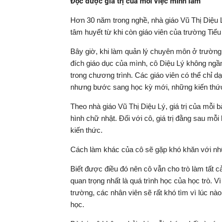
Đọc được giá trị của mỗi việc mình làm
Hơn 30 năm trong nghề, nhà giáo Vũ Thị Diệu 
tâm huyết từ khi còn giáo viên của trường Tiể
Bây giờ, khi làm quản lý chuyên môn ở trường 
đích giáo dục của mình, cô Diệu Lý không ngần 
trong chương trình. Các giáo viên có thể chỉ 
nhưng bước sang học kỳ mới, những kiến thức 
Theo nhà giáo Vũ Thị Diệu Lý, giá trị của mỗi 
hình chữ nhật. Đối với cô, giá trị đằng sau mỗi 
kiến thức.
Cách làm khác của cô sẽ gặp khó khăn với n
Biết được điều đó nên cô vẫn cho trò làm tất cả
quan trọng nhất là quá trình học của học trò. V
trường, các nhân viên sẽ rất khó tìm vì lúc nà
học.