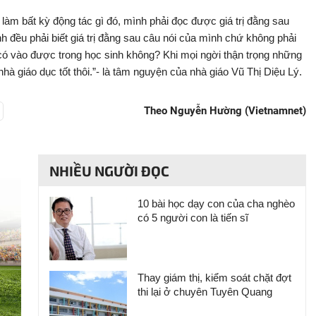
 làm bất kỳ động tác gì đó, mình phải đọc được giá trị đằng sau
nh đều phải biết giá trị đằng sau câu nói của mình chứ không phải
ó có vào được trong học sinh không? Khi mọi ngời thận trọng những
hà giáo dục tốt thôi.”- là tâm nguyện của nhà giáo Vũ Thị Diệu Lý.
Theo Nguyễn Hường (Vietnamnet)
NHIỀU NGƯỜI ĐỌC
10 bài học dạy con của cha nghèo
có 5 người con là tiến sĩ
Thay giám thị, kiểm soát chặt đợt
thi lại ở chuyên Tuyên Quang