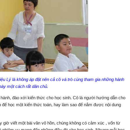
ệu Lý là không áp đặt nên cả cô và trò cùng tham gia những hành
 này một cách rất dân chủ.
 hành, đào xới kiến thức cho học sinh. Cô là người hướng dẫn cho
 để học một kiến thức toán, hay làm sao để nắm được nội dung
ây giờ viết một bài văn vô hồn, chúng không có cảm xúc , vốn từ
 có nhiệm vụ mang đến những điều đó cho học sinh. Nhưng mỗi học