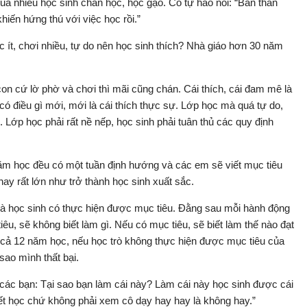
 quá nhiều học sinh chán học, học gạo. Cô tự hào nói: “Bản thân
iến hứng thú với việc học rồi.”
c ít, chơi nhiều, tự do nên học sinh thích? Nhà giáo hơn 30 năm
on cứ lờ phờ và chơi thì mãi cũng chán. Cái thích, cái đam mê là
có điều gì mới, mới là cái thích thực sự. Lớp học mà quá tự do,
 Lớp học phải rất nề nếp, học sinh phải tuân thủ các quy định
năm học đều có một tuần định hướng và các em sẽ viết mục tiêu
ay rất lớn như trở thành học sinh xuất sắc.
 là học sinh có thực hiện được mục tiêu. Đằng sau mỗi hành động
êu, sẽ không biết làm gì. Nếu có mục tiêu, sẽ biết làm thế nào đạt
cả 12 năm học, nếu học trò không thực hiện được mục tiêu của
sao mình thất bại.
n các bạn: Tại sao bạn làm cái này? Làm cái này học sinh được cái
tiết học chứ không phải xem cô dạy hay hay là không hay.”