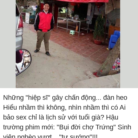
Những "hiệp sĩ" gây chấn động... đàn heo
Hiểu nhầm thì không, nhìn nhầm thì có Ai
bảo sex chỉ là lịch sử với tuổi già? Hậu
trường phim mới: "Bụi đời chợ Trứng" Sinh
viên nghèo vượt... "tự sướng"!!!