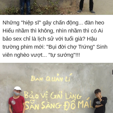
Những "hiệp sĩ" gây chấn động... đàn heo
Hiểu nhầm thì không, nhìn nhầm thì có Ai
bảo sex chỉ là lịch sử với tuổi già? Hậu
trường phim mới: "Bụi đời chợ Trứng" Sinh
viên nghèo vượt... "tự sướng"!!!