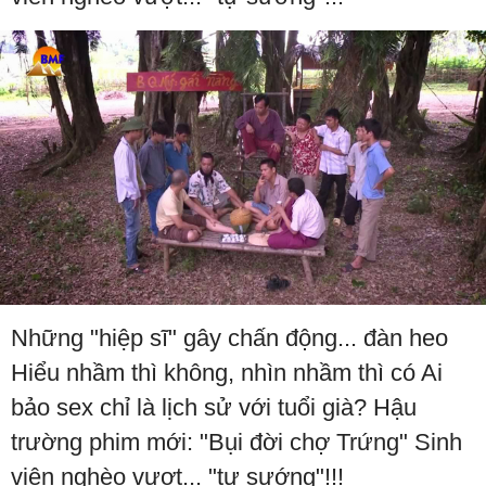
Những "hiệp sĩ" gây chấn động... đàn heo
Hiểu nhầm thì không, nhìn nhầm thì có Ai
bảo sex chỉ là lịch sử với tuổi già? Hậu
trường phim mới: "Bụi đời chợ Trứng" Sinh
viên nghèo vượt... "tự sướng"!!!