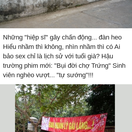
Những "hiệp sĩ" gây chấn động... đàn heo
Hiểu nhầm thì không, nhìn nhầm thì có Ai
bảo sex chỉ là lịch sử với tuổi già? Hậu
trường phim mới: "Bụi đời chợ Trứng" Sinh
viên nghèo vượt... "tự sướng"!!!