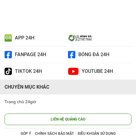
APP 24H
FANPAGE 24H
BÓNG ĐÁ 24H
TIKTOK 24H
YOUTUBE 24H
CHUYÊN MỤC KHÁC
Trang chủ 24giờ
LIÊN HỆ QUẢNG CÁO
GÓP Ý
CHÍNH SÁCH BẢO MẬT
ĐIỀU KHOẢN SỬ DỤNG