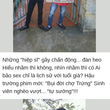
Những "hiệp sĩ" gây chấn động... đàn heo
Hiểu nhầm thì không, nhìn nhầm thì có Ai
bảo sex chỉ là lịch sử với tuổi già? Hậu
trường phim mới: "Bụi đời chợ Trứng" Sinh
viên nghèo vượt... "tự sướng"!!!