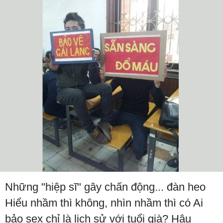
Những "hiệp sĩ" gây chấn động... đàn heo
Hiểu nhầm thì không, nhìn nhầm thì có Ai
bảo sex chỉ là lịch sử với tuổi già? Hậu