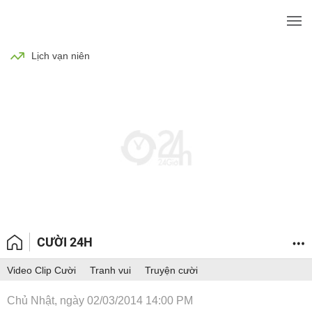
BÓNG ĐÁ
TIN TỨC
SỨC KHỎE
Lịch vạn niên
CƯỜI 24H
Video Clip Cười
Tranh vui
Truyện cười
Chủ Nhật, ngày 02/03/2014 14:00 PM