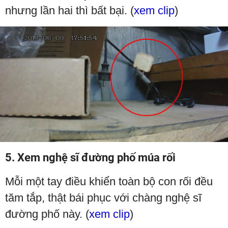
nhưng lần hai thì bất bại. (
xem clip
)
5. Xem nghệ sĩ đường phố múa rối
Mỗi một tay điều khiển toàn bộ con rối đều
tăm tắp, thật bái phục với chàng nghệ sĩ
đường phố này. (
xem clip
)