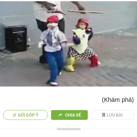
(Khám phá)
GỬI GÓP Ý
CHIA SẺ
LƯU BÀI