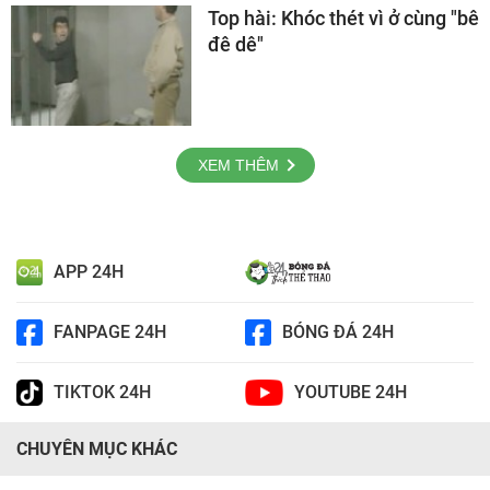
Top hài: Khóc thét vì ở cùng "bê
đê dê"
XEM THÊM
APP 24H
FANPAGE 24H
BÓNG ĐÁ 24H
TIKTOK 24H
YOUTUBE 24H
CHUYÊN MỤC KHÁC